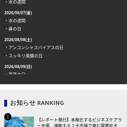
・水の週間
2026/08/07(金)
・水の週間
・鼻の日
2026/08/08(土)
・アンコンシャスバイアスの日
・スッキリ美腸の日
2026/08/09(日)
・薬草の日
2026/08/10(月)
・健康ハートの日
お知らせ RANKING
・糖化の日
2026/08/12(水)
【レポート発行】本格化するビジネスケアラ
・育児の日
ー支援、連動する２大市場で進む需要拡大