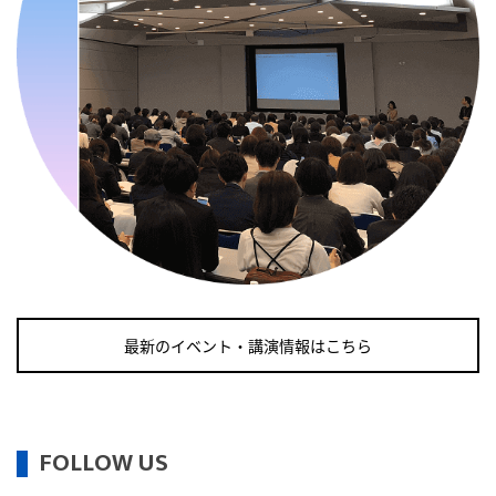
・職場の健康診断実施強化月間
・人口内耳の日
・骨盤臓器脱 克服の日
2026/09/10(木)
・がん征圧月間
・世界アルツハイマー月間
・健康増進普及月間
・歯ヂカラ探究月間
・職場の健康診断実施強化月間
・自殺予防週間
・世界自殺予防デー
最新のイベント・講演情報はこちら
・日本骨髄増殖性腫瘍の日
・知的障害者愛護デー
・糖化の日
FOLLOW US
2026/09/11(金)