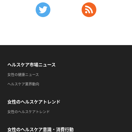
・がん征圧月間
・世界アルツハイマー月間
・健康増進普及月間
・歯ヂカラ探究月間
・職場の健康診断実施強化月間
・自殺予防週間
2026/09/12(土)
ヘルスケア市場ニュース
・がん征圧月間
・世界アルツハイマー月間
女性の健康ニュース
・健康増進普及月間
ヘルスケア業界動向
・歯ヂカラ探究月間
・職場の健康診断実施強化月間
女性のヘルスケアトレンド
・自殺予防週間
女性のヘルスケアトレンド
・育児の日
2026/09/13(日)
女性のヘルスケア意識・消費行動