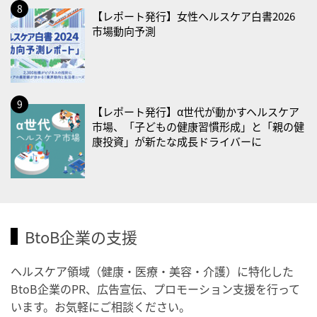
【レポート発行】女性ヘルスケア白書2026
2026/09/01(火)
市場動向予測
・がん征圧月間
・世界アルツハイマー月間
・健康増進普及月間
・歯ヂカラ探究月間
【レポート発行】α世代が動かすヘルスケア
・職場の健康診断実施強化月間
市場、「子どもの健康習慣形成」と「親の健
・大腸がん検診の日
康投資」が新たな成長ドライバーに
・防災の日
2026/09/02(水)
・がん征圧月間
・世界アルツハイマー月間
BtoB企業の支援
・健康増進普及月間
・歯ヂカラ探究月間
ヘルスケア領域（健康・医療・美容・介護）に特化した
BtoB企業のPR、広告宣伝、プロモーション支援を行って
・職場の健康診断実施強化月間
います。お気軽にご相談ください。
2026/09/03(木)