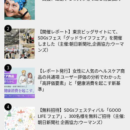
2026/08/13(木)
・一汁三菜の日
2026/08/17(月)
・減塩の日
【開催レポート】東京ビッグサイトにて、
SDGsフェス「グッドライフフェア」を開催
2026/08/18(火)
しました（主催:朝日新聞社,企画協力:ウーマ
ンズ）
・防犯の日
2026/08/19(水)
・世界人道デー
【レポート発行】女性に人気のヘルスケア商
品の共通項 ユーザー評価の分析でわかった
・食育の日
「高評価要素」と「健康消費を起こす新基
2026/08/21(金)
準」
・治療アプリの日
・献血の日
【無料招待】SDGsフェスティバル「GOOD
LIFE フェア」、300名様を無料ご招待（主催:
2026/08/22(土)
朝日新聞社 企画協力:ウーマンズ）
・禁煙の日