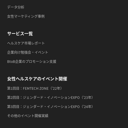
・がん征圧月間
データ分析
・世界アルツハイマー月間
女性マーケティング事例
・健康増進普及月間
・歯ヂカラ探究月間
サービス一覧
・職場の健康診断実施強化月間
ヘルスケア市場レポート
・自殺予防週間
企業向け勉強会・イベント
・一汁三菜の日
BtoB企業のプロモーション支援
2026/09/14(月)
・がん征圧月間
女性ヘルスケアのイベント開催
・世界アルツハイマー月間
・健康増進普及月間
第1回目：FEMTECH ZONE（’22年）
・歯ヂカラ探究月間
第2回目：ジェンダード・イノベーションEXPO（’23年）
・職場の健康診断実施強化月間
第3回目：ジェンダード・イノベーションEXPO（’24年）
・自殺予防週間
その他のイベント開催実績
・心、血管病予防デー