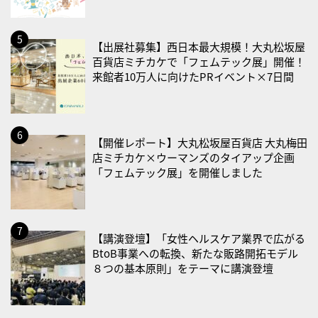
2026/08/23(日)
・不眠の日
【出展社募集】西日本最大規模！大丸松坂屋
・乳酸菌の日
百貨店ミチカケで「フェムテック展」開催！
来館者10万人に向けたPRイベント×7日間
2026/08/25(火)
・いたわり肌の日
2026/08/26(水)
【開催レポート】大丸松坂屋百貨店 大丸梅田
・風呂の日
店ミチカケ×ウーマンズのタイアップ企画
「フェムテック展」を開催しました
2026/08/29(土)
・筋肉強化の日
2026/08/30(日)
【講演登壇】「女性ヘルスケア業界で広がる
・ＥＰＡの日
BtoB事業への転換、新たな販路開拓モデル
８つの基本原則」をテーマに講演登壇
2026/08/31(月)
・菜の日
・血管内破砕術（IVL）の日