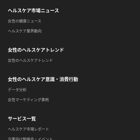
・歯ヂカラ探究月間
ヘルスケア市場ニュース
・職場の健康診断実施強化月間
女性の健康ニュース
2026/09/08(火)
ヘルスケア業界動向
・がん征圧月間
・世界アルツハイマー月間
女性のヘルスケアトレンド
・健康増進普及月間
女性のヘルスケアトレンド
・歯ヂカラ探究月間
・職場の健康診断実施強化月間
女性のヘルスケア意識・消費行動
・スッキリ美腸の日
データ分析
・よくばり脱毛の日
女性マーケティング事例
2026/09/09(水)
・がん征圧月間
サービス一覧
・世界アルツハイマー月間
・健康増進普及月間
ヘルスケア市場レポート
・歯ヂカラ探究月間
企業向け勉強会・イベント