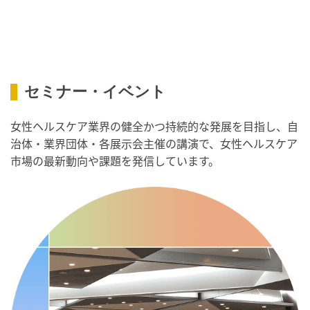
2026/09/03(木)
・がん征圧月間
・世界アルツハイマー月間
・健康増進普及月間
・歯ヂカラ探究月間
セミナー・イベント
・職場の健康診断実施強化月間
女性ヘルスケア業界の健全かつ持続的な発展を目指し、自
・秋の睡眠の日
治体・業界団体・各展示会主催の講演で、女性ヘルスケア
2026/09/04(金)
市場の最新動向や課題を発信しています。
・がん征圧月間
・世界アルツハイマー月間
・健康増進普及月間
・歯ヂカラ探究月間
・職場の健康診断実施強化月間
・世界性の健康デー
2026/09/05(土)