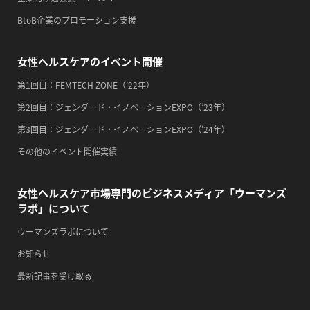
・職場の健康診断実施強化月間
BtoB企業のプロモーション支援
・人口内耳の日
・骨盤臓器脱 克服の日
女性ヘルスケアのイベント開催
2026/09/10(木)
第1回目：FEMTECH ZONE（’22年）
・がん征圧月間
第2回目：ジェンダード・イノベーションEXPO（’23年）
・世界アルツハイマー月間
第3回目：ジェンダード・イノベーションEXPO（’24年）
・健康増進普及月間
その他のイベント開催実績
・歯ヂカラ探究月間
・職場の健康診断実施強化月間
女性ヘルスケア市場専門のビジネスメディア「ウーマンズ
・自殺予防週間
ラボ」について
・世界自殺予防デー
ウーマンズラボについて
・日本骨髄増殖性腫瘍の日
お知らせ
・知的障害者愛護デー
最新記事を受け取る
・糖化の日
2026/09/11(金)