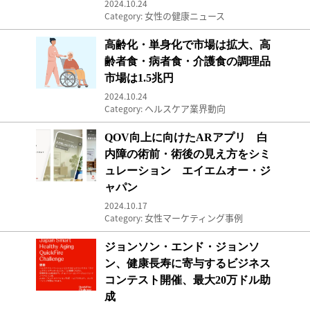
2024.10.24
女性の健康ニュース
Category:
高齢化・単身化で市場は拡大、高齢者食・病者食・
高齢化・単身化で市場は拡大、高
齢者食・病者食・介護食の調理品
市場は1.5兆円
2024.10.24
ヘルスケア業界動向
Category:
QOV向上
QOV向上に向けたARアプリ 白
内障の術前・術後の見え方をシミ
ュレーション エイエムオー・ジ
ャパン
2024.10.17
女性マーケティング事例
Category:
ジョンソン・エンド・ジョンソン、健康長寿に寄
ジョンソン・エンド・ジョンソ
ン、健康長寿に寄与するビジネス
コンテスト開催、最大20万ドル助
成