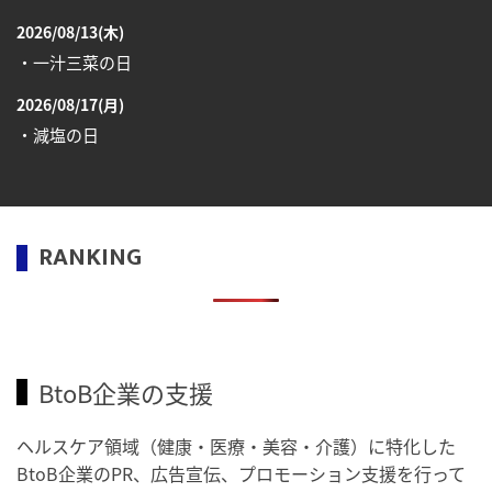
2026/08/13(木)
・一汁三菜の日
2026/08/17(月)
・減塩の日
2026/08/18(火)
・防犯の日
RANKING
2026/08/19(水)
・世界人道デー
・食育の日
2026/08/21(金)
・治療アプリの日
BtoB企業の支援
・献血の日
ヘルスケア領域（健康・医療・美容・介護）に特化した
2026/08/22(土)
BtoB企業のPR、広告宣伝、プロモーション支援を行って
・禁煙の日