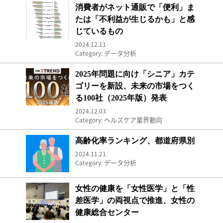
消費者がネット通販で「便利」または「不利益が
消費者がネット通販で「便利」ま
たは「不利益が生じるかも」と感
じているもの
2024.12.11
データ分析
Category:
未来の市場をつくる100社
2025年問題に向け「シニア」カテ
ゴリーを新設、未来の市場をつく
る100社（2025年版）発表
2024.12.03
ヘルスケア業界動向
Category:
高齢化率ランキング、都道府県別
高齢化率ランキング、都道府県別
2024.11.21
データ分析
Category:
女性の健康を「女性医学」と「性差医学」の両視
女性の健康を「女性医学」と「性
差医学」の両視点で推進、女性の
健康総合センター