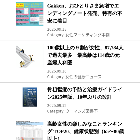
Gakken、おひとりさま急増でエンディングノ
Gakken、おひとりさま急増でエ
ンディングノート発売、特有の不
安に着目
2025.09.18
女性マーケティング事例
Category:
100歳以上の９割が女性、87,784人で過去最多
100歳以上の９割が女性、87,784人
で過去最多 最高齢は114歳の元
産婦人科医
2025.09.16
女性の健康ニュース
Category:
骨粗鬆症の予防と治療ガイドライン2025年版、1
骨粗鬆症の予防と治療ガイドライ
ン2025年版、10年ぶりの改訂
2025.09.12
ウーマンズ図書室
Category:
高齢女性の楽しみなことランキング TOP20、健
高齢女性の楽しみなことランキン
グ TOP20、健康状態別（65〜80歳
以上）