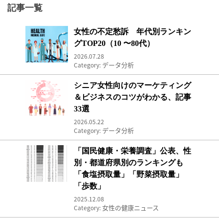
記事一覧
女性の不定愁訴 年代別ランキングTOP20（10 
女性の不定愁訴 年代別ランキン
グTOP20（10 〜80代）
2026.07.28
データ分析
Category:
シニア女性向けのマーケティング＆ビジネスのコ
シニア女性向けのマーケティング
＆ビジネスのコツがわかる、記事
33選
2026.05.22
データ分析
Category:
「国民健康・栄養調査」公表、性別・都道府県別
「国民健康・栄養調査」公表、性
別・都道府県別のランキングも
「食塩摂取量」「野菜摂取量」
「歩数」
2025.12.08
女性の健康ニュース
Category: