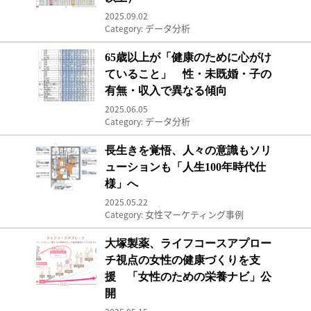
2025.09.02
データ分析
Category:
65歳以上が「健康のために心がけていること」
65歳以上が「健康のために心がけ
ていること」 性・未既婚・子の
有無・収入で異なる傾向
2025.06.05
データ分析
Category:
長生きを覚悟、人々の意識もソリューションも「
長生きを覚悟、人々の意識もソリ
ューションも「人生100年時代仕
様」へ
2025.05.22
女性マーケティング事例
Category:
大塚製薬、ライフコースアプローチ視点の女性の
大塚製薬、ライフコースアプロー
チ視点の女性の健康づくりを支
援 「女性のための栄養ナビ」公
開