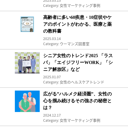
2025.05.15
女性マーケティング事例
Category:
高齢者に多い60疾患・10症状やケアのポイント
高齢者に多い60疾患・10症状やケ
アのポイントがわかる、医療と薬
の教科書
2025.03.14
ウーマンズ図書室
Category:
シニア女性のトレンド2025 「ラスパ」「エイジ
シニア女性のトレンド2025 「ラス
パ」「エイジフリーWORK」「シ
ニア解放区」など
2025.01.07
女性のヘルスケアトレンド
Category:
広がる”ハルメク経済圏”、女性の心を掴み続け
広がる”ハルメク経済圏”、女性の
心を掴み続けるその強さの秘密と
は？
2024.12.17
女性マーケティング事例
Category: