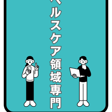
・いたわり肌の日
2026/08/26(水)
・風呂の日
2026/08/29(土)
・筋肉強化の日
2026/08/30(日)
・ＥＰＡの日
2026/08/31(月)
・菜の日
・血管内破砕術（IVL）の日
2026/09/01(火)
・がん征圧月間
・世界アルツハイマー月間
・健康増進普及月間