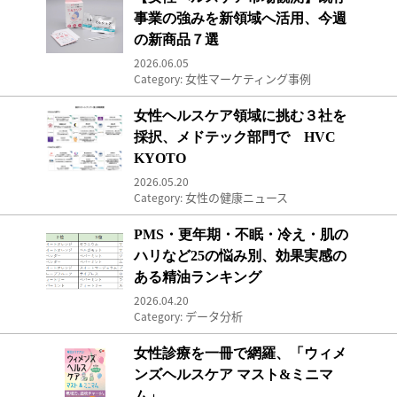
事業の強みを新領域へ活用、今週
の新商品７選
2026.06.05
女性マーケティング事例
Category:
女性ヘルスケア領域に挑む３社を採択、メドテック部
女性ヘルスケア領域に挑む３社を
採択、メドテック部門で HVC
KYOTO
2026.05.20
女性の健康ニュース
Category:
AEAJアロマの効果調査
PMS・更年期・不眠・冷え・肌の
ハリなど25の悩み別、効果実感の
ある精油ランキング
2026.04.20
データ分析
Category:
明日からできる！ ウィメンズヘルスケア マスト
女性診療を一冊で網羅、「ウィメ
ンズヘルスケア マスト&ミニマ
ム」