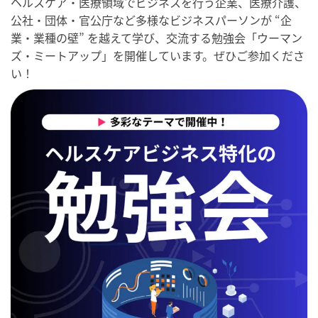
ヘルスケア・医療領域でビジネスを行う企業、医療介護、
公社・団体・官公庁など多様なビジネスパーソンが “企
業・業種の壁” を越えて学び、交流する勉強会「ウーマン
ズ・ミートアップ」を開催しています。ぜひご参加くださ
い！