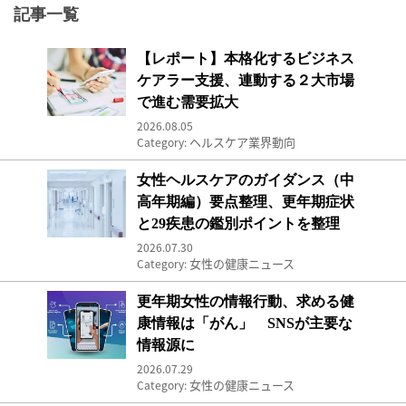
記事一覧
働く女性の健康経営
【レポート】本格化するビジネス
ケアラー支援、連動する２大市場
で進む需要拡大
2026.08.05
ヘルスケア業界動向
Category:
診療科目別の施設数ランキング
女性ヘルスケアのガイダンス（中
高年期編）要点整理、更年期症状
と29疾患の鑑別ポイントを整理
2026.07.30
女性の健康ニュース
Category:
更年期女性の情報行動、求める健康情報は「がん
更年期女性の情報行動、求める健
康情報は「がん」 SNSが主要な
情報源に
2026.07.29
女性の健康ニュース
Category: