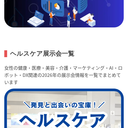
ヘルスケア展示会一覧
女性の健康・医療・美容・介護・マーケティング・AI・ロ
ボット・DX関連の2026年の展示会情報を一覧でまとめて
います