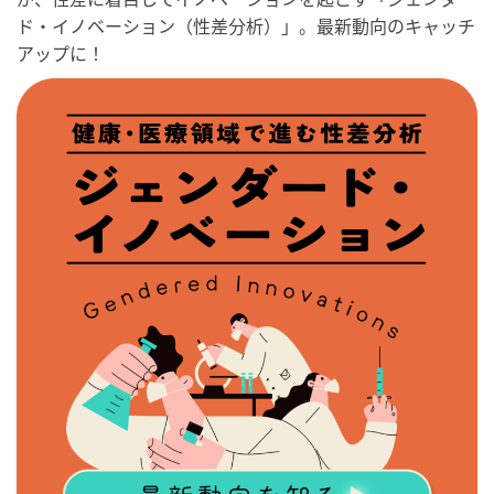
ド・イノベーション（性差分析）」。最新動向のキャッチ
アップに！