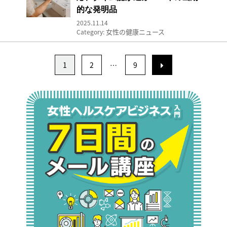
的な発明品
2025.11.14
女性の健康ニュース
Category:
1
2
…
9