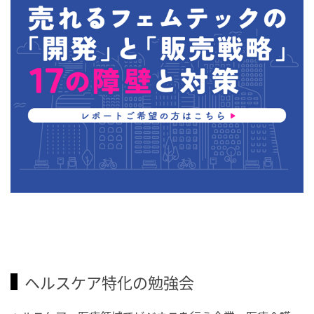
ヘルスケア特化の勉強会