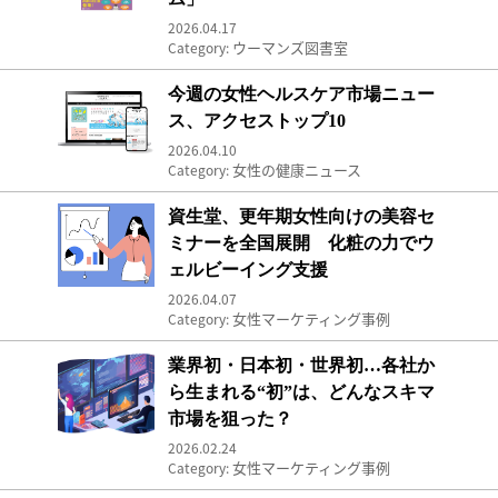
2026.04.17
ウーマンズ図書室
Category:
女性の健康ニュース 週間ランキング
今週の女性ヘルスケア市場ニュー
ス、アクセストップ10
2026.04.10
女性の健康ニュース
Category:
資生堂、更年期女性向けの美容セミナーを全国展
資生堂、更年期女性向けの美容セ
ミナーを全国展開 化粧の力でウ
ェルビーイング支援
2026.04.07
女性マーケティング事例
Category:
女性ヘルスケア白書用の挿絵
業界初・日本初・世界初…各社か
ら生まれる“初”は、どんなスキマ
市場を狙った？
2026.02.24
女性マーケティング事例
Category: