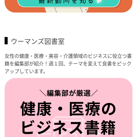
ウーマンズ図書室
女性の健康・医療・美容・介護領域のビジネスに役立つ書
籍を編集部が紹介！週１回、テーマを変えて良書をピック
アップしています。