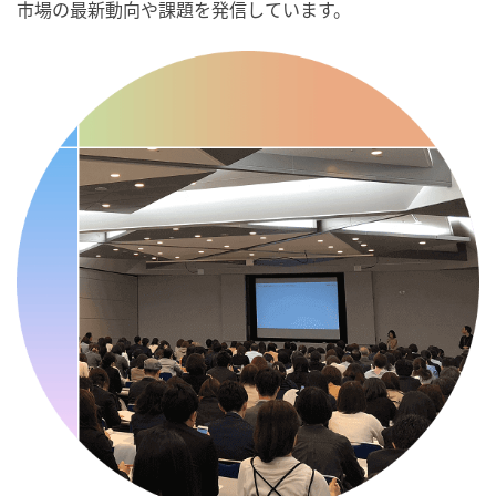
市場の最新動向や課題を発信しています。
・歯ヂカラ探究月間
・職場の健康診断実施強化月間
・人口内耳の日
・骨盤臓器脱 克服の日
2026/09/10(木)
・がん征圧月間
・世界アルツハイマー月間
・健康増進普及月間
・歯ヂカラ探究月間
・職場の健康診断実施強化月間
・自殺予防週間
・世界自殺予防デー
・日本骨髄増殖性腫瘍の日
・知的障害者愛護デー
・糖化の日