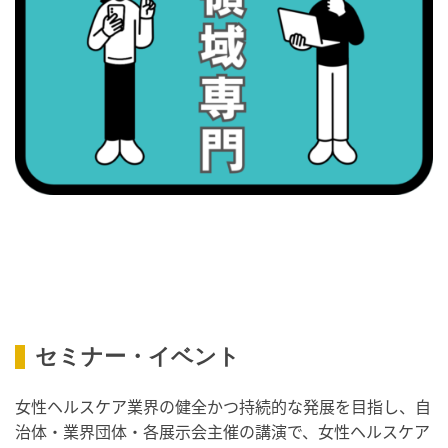
・健康増進普及月間
・歯ヂカラ探究月間
・職場の健康診断実施強化月間
2026/09/08(火)
・がん征圧月間
・世界アルツハイマー月間
・健康増進普及月間
・歯ヂカラ探究月間
・職場の健康診断実施強化月間
・スッキリ美腸の日
・よくばり脱毛の日
セミナー・イベント
2026/09/09(水)
・がん征圧月間
女性ヘルスケア業界の健全かつ持続的な発展を目指し、自
・世界アルツハイマー月間
治体・業界団体・各展示会主催の講演で、女性ヘルスケア
・健康増進普及月間