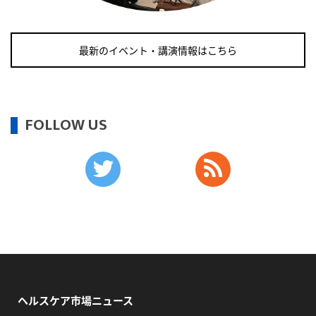
2026/09/11(金)
・がん征圧月間
最新のイベント・講演情報はこちら
・世界アルツハイマー月間
・健康増進普及月間
・歯ヂカラ探究月間
FOLLOW US
・職場の健康診断実施強化月間
・自殺予防週間
2026/09/12(土)
・がん征圧月間
・世界アルツハイマー月間
・健康増進普及月間
・歯ヂカラ探究月間
・職場の健康診断実施強化月間
・自殺予防週間
ヘルスケア市場ニュース
・育児の日