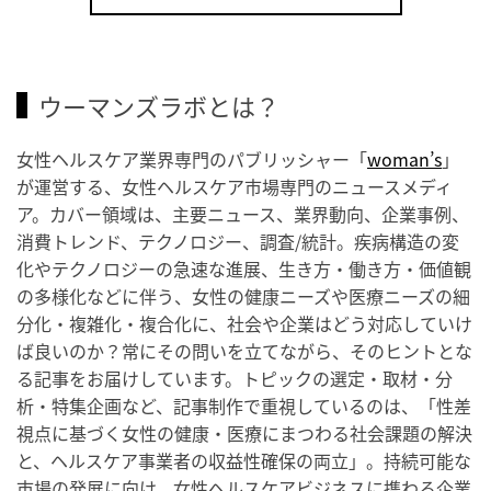
ウーマンズラボとは？
女性ヘルスケア業界専門のパブリッシャー「
woman’s
」
が運営する、女性ヘルスケア市場専門のニュースメディ
ア。カバー領域は、主要ニュース、業界動向、企業事例、
消費トレンド、テクノロジー、調査/統計。疾病構造の変
化やテクノロジーの急速な進展、生き方・働き方・価値観
の多様化などに伴う、女性の健康ニーズや医療ニーズの細
分化・複雑化・複合化に、社会や企業はどう対応していけ
ば良いのか？常にその問いを立てながら、そのヒントとな
る記事をお届けしています。トピックの選定・取材・分
析・特集企画など、記事制作で重視しているのは、「性差
視点に基づく女性の健康・医療にまつわる社会課題の解決
と、ヘルスケア事業者の収益性確保の両立」。持続可能な
市場の発展に向け、女性ヘルスケアビジネスに携わる企業