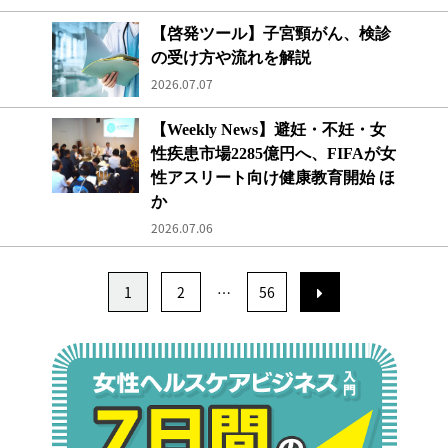
大腸がん
【啓発ツール】子宮頸がん、検診
の受け方や流れを解説
2026.07.07
【Weekly News】避妊・不妊・女性疾患市場2
【Weekly News】避妊・不妊・女
性疾患市場2285億円へ、FIFAが女
性アスリート向け健康教育開始 ほ
か
2026.07.06
1
2
…
56