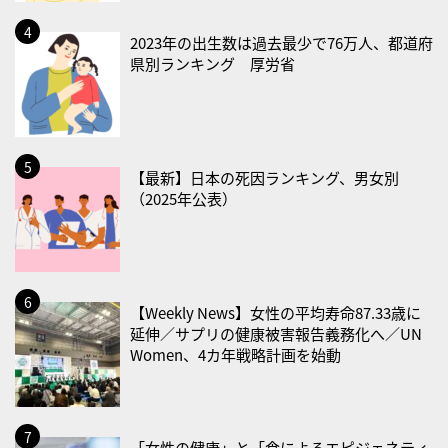
・禁煙の日
2023年の出生数は過去最少で76万人、都道府
県別ランキング 厚労省
2026/08/23(日)
・不眠の日
・乳酸菌の日
2026/08/25(火)
【最新】日本の死因ランキング、男女別
・いたわり肌の日
（2025年公表）
2026/08/26(水)
・風呂の日
2026/08/29(土)
【Weekly News】女性の平均寿命87.33歳に
・筋肉強化の日
延伸／サプリの健康被害報告義務化へ／UN
Women、4カ年戦略計画を始動
2026/08/30(日)
・ＥＰＡの日
2026/08/31(月)
「女性の健康」と「食によるエピジェネティ