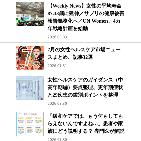
【Weekly News】女性の平均寿命87.33歳
【Weekly News】女性の平均寿命
87.33歳に延伸／サプリの健康被害
報告義務化へ／UN Women、4カ
年戦略計画を始動
2026.08.03
7月の女性ヘルスケア市場ニュースまとめ、記事3
7月の女性ヘルスケア市場ニュー
スまとめ、記事32選
2026.07.31
診療科目別の施設数ランキング
女性ヘルスケアのガイダンス（中
高年期編）要点整理、更年期症状
と29疾患の鑑別ポイントを整理
2026.07.30
緩和ケアの効果
「緩和ケアでは、もう何もしても
らえないんですよね…」患者や家
族にどう説明する？ 専門医が解説
2026.07.30