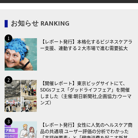
2026/08/10(月)
・健康ハートの日
お知らせ RANKING
・糖化の日
2026/08/12(水)
【レポート発行】本格化するビジネスケアラ
・育児の日
ー支援、連動する２大市場で進む需要拡大
2026/08/13(木)
・一汁三菜の日
2026/08/17(月)
・減塩の日
【開催レポート】東京ビッグサイトにて、
SDGsフェス「グッドライフフェア」を開催
2026/08/18(火)
しました（主催:朝日新聞社,企画協力:ウーマ
ンズ）
・防犯の日
2026/08/19(水)
・世界人道デー
【レポート発行】女性に人気のヘルスケア商
品の共通項 ユーザー評価の分析でわかった
・食育の日
「高評価要素」と「健康消費を起こす新基