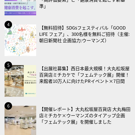
2026/08/21(金)
準」
・治療アプリの日
・献血の日
【無料招待】SDGsフェスティバル「GOOD
LIFE フェア」、300名様を無料ご招待（主催:
2026/08/22(土)
朝日新聞社 企画協力:ウーマンズ）
・禁煙の日
2026/08/23(日)
・不眠の日
【出展社募集】西日本最大規模！大丸松坂屋
・乳酸菌の日
百貨店ミチカケで「フェムテック展」開催！
来館者10万人に向けたPRイベント×7日間
2026/08/25(火)
・いたわり肌の日
2026/08/26(水)
【開催レポート】大丸松坂屋百貨店 大丸梅田
・風呂の日
店ミチカケ×ウーマンズのタイアップ企画
「フェムテック展」を開催しました
2026/08/29(土)
・筋肉強化の日