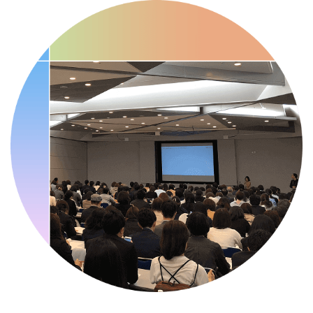
2026/09/09(水)
・がん征圧月間
・世界アルツハイマー月間
・健康増進普及月間
・歯ヂカラ探究月間
・職場の健康診断実施強化月間
・人口内耳の日
・骨盤臓器脱 克服の日
2026/09/10(木)
・がん征圧月間
・世界アルツハイマー月間
・健康増進普及月間
・歯ヂカラ探究月間
・職場の健康診断実施強化月間
・自殺予防週間