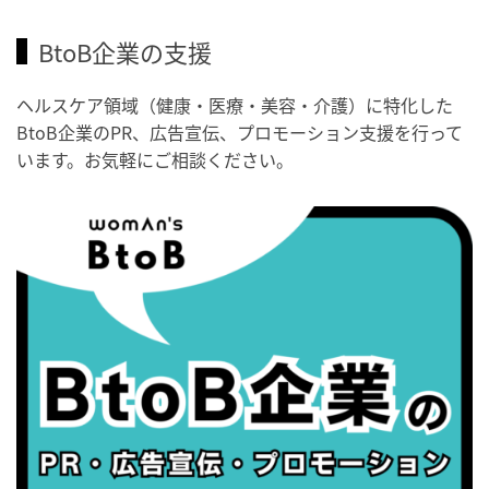
・がん征圧月間
・世界アルツハイマー月間
BtoB企業の支援
・健康増進普及月間
・歯ヂカラ探究月間
ヘルスケア領域（健康・医療・美容・介護）に特化した
BtoB企業のPR、広告宣伝、プロモーション支援を行って
・職場の健康診断実施強化月間
います。お気軽にご相談ください。
2026/09/03(木)
・がん征圧月間
・世界アルツハイマー月間
・健康増進普及月間
・歯ヂカラ探究月間
・職場の健康診断実施強化月間
・秋の睡眠の日
2026/09/04(金)
・がん征圧月間
・世界アルツハイマー月間