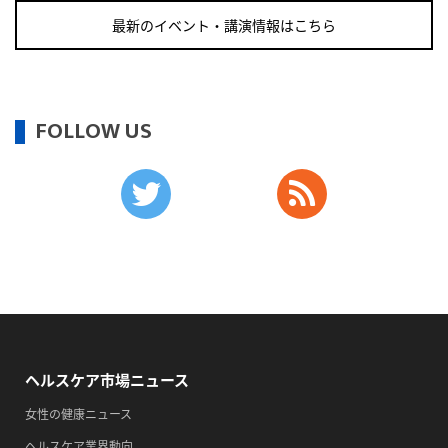
・世界自殺予防デー
最新のイベント・講演情報はこちら
・日本骨髄増殖性腫瘍の日
・知的障害者愛護デー
・糖化の日
FOLLOW US
2026/09/11(金)
・がん征圧月間
・世界アルツハイマー月間
・健康増進普及月間
・歯ヂカラ探究月間
・職場の健康診断実施強化月間
・自殺予防週間
2026/09/12(土)
ヘルスケア市場ニュース
・がん征圧月間
・世界アルツハイマー月間
女性の健康ニュース
・健康増進普及月間
ヘルスケア業界動向