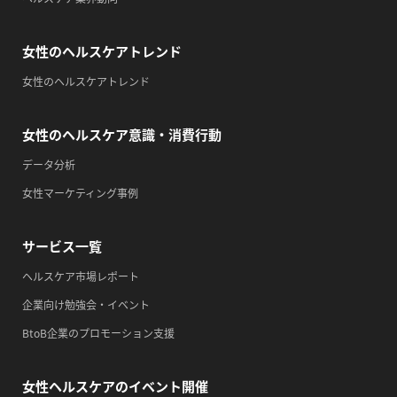
・歯ヂカラ探究月間
・職場の健康診断実施強化月間
女性のヘルスケアトレンド
・自殺予防週間
女性のヘルスケアトレンド
・育児の日
2026/09/13(日)
女性のヘルスケア意識・消費行動
・がん征圧月間
データ分析
・世界アルツハイマー月間
女性マーケティング事例
・健康増進普及月間
・歯ヂカラ探究月間
サービス一覧
・職場の健康診断実施強化月間
ヘルスケア市場レポート
・自殺予防週間
企業向け勉強会・イベント
・一汁三菜の日
BtoB企業のプロモーション支援
2026/09/14(月)
・がん征圧月間
女性ヘルスケアのイベント開催
・世界アルツハイマー月間