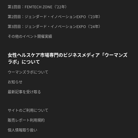
・健康増進普及月間
第1回目：FEMTECH ZONE（’22年）
・歯ヂカラ探究月間
第2回目：ジェンダード・イノベーションEXPO（’23年）
・職場の健康診断実施強化月間
第3回目：ジェンダード・イノベーションEXPO（’24年）
・自殺予防週間
その他のイベント開催実績
・心、血管病予防デー
女性ヘルスケア市場専門のビジネスメディア「ウーマンズ
2026/09/15(火)
ラボ」について
・がん征圧月間
・世界アルツハイマー月間
ウーマンズラボについて
・健康増進普及月間
お知らせ
・歯ヂカラ探究月間
最新記事を受け取る
・職場の健康診断実施強化月間
・自殺予防週間
サイトのご利用について
2026/09/16(水)
販売レポート利用規約
・がん征圧月間
個人情報取り扱い
・世界アルツハイマー月間