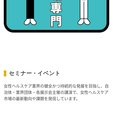
・職場の健康診断実施強化月間
2026/09/07(月)
・がん征圧月間
・世界アルツハイマー月間
・健康増進普及月間
・歯ヂカラ探究月間
・職場の健康診断実施強化月間
2026/09/08(火)
・がん征圧月間
・世界アルツハイマー月間
セミナー・イベント
・健康増進普及月間
女性ヘルスケア業界の健全かつ持続的な発展を目指し、自
・歯ヂカラ探究月間
治体・業界団体・各展示会主催の講演で、女性ヘルスケア
・職場の健康診断実施強化月間
市場の最新動向や課題を発信しています。
・スッキリ美腸の日
・よくばり脱毛の日