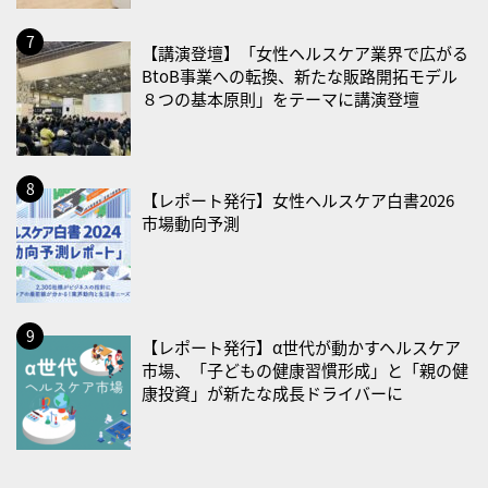
2026/08/30(日)
【講演登壇】「女性ヘルスケア業界で広がる
・ＥＰＡの日
BtoB事業への転換、新たな販路開拓モデル
８つの基本原則」をテーマに講演登壇
2026/08/31(月)
・菜の日
・血管内破砕術（IVL）の日
【レポート発行】女性ヘルスケア白書2026
2026/09/01(火)
市場動向予測
・がん征圧月間
・世界アルツハイマー月間
・健康増進普及月間
・歯ヂカラ探究月間
【レポート発行】α世代が動かすヘルスケア
・職場の健康診断実施強化月間
市場、「子どもの健康習慣形成」と「親の健
・大腸がん検診の日
康投資」が新たな成長ドライバーに
・防災の日
2026/09/02(水)