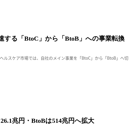
ら「BtoB」への事業転換
する「BtoC」から「BtoB」への事業転換
ルスケア市場では、自社のメイン事業を「BtoC」から「BtoB」へ切
査
26.1兆円・BtoBは514兆円へ拡大