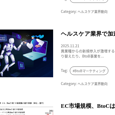
Category:
ヘルスケア業界動向
ヘルスケア業界で加速する「BtoC」か
ヘルスケア業界で加速
2025.11.21
異業種からの新規参入が激増するヘ
り替えたり、BtoB事業を...
Tag:
#BtoBマーケティング
Category:
ヘルスケア業界動向
令和6年度 電子商取引に関する市場調
EC市場規模、BtoCは