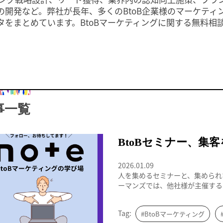
の開発など。弊社が長年、多くのBtoB企業様のマーケティ
タをまとめています。BtoBマーケティングに関する無料相
事一覧
BtoBマーケティングの学び場
BtoBセミナー、集
2026.01.09
人を集めるセミナーと、集められ
ーマンズでは、他社様が主催するBt
Tag:
#BtoBマーケティング