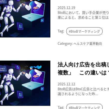
2025.12.19
BtoBにおいて、買い手企業が
果によると、求めること第１位は..
Tag:
#BtoBマーケティング
Category:
ヘルスケア業界動向
法人向け広告を出稿したら、「A社は
法人向け広告を出稿
複数」 この違いは
2025.12.12
BtoB広告はBtoC広告と比べ
識されるようになった昨...
Tag:
#BtoBマーケティング