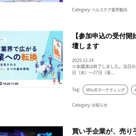
Category:
ヘルスケア業界動向
ヘルスケア業界で広がるBtoB事業への
【参加申込の受付開始
壇します
2025.12.24
※本講演は終了しました。当日の会
日（水）～27日（金...
Tag:
#BtoBマーケティング
Category:
お知らせ
買い手企業が、売り手企業に求めること
買い手企業が、売り手