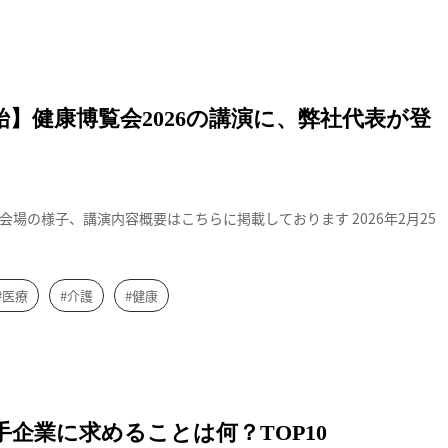
転換 (スマホ用)
】健康博覧会2026の講演に、弊社代表が登
場の様子、講演内容概要はこちらに掲載しております 2026年2月25
#医療
#介護
#健康
は何？TOP10
企業に求めることは何？TOP10