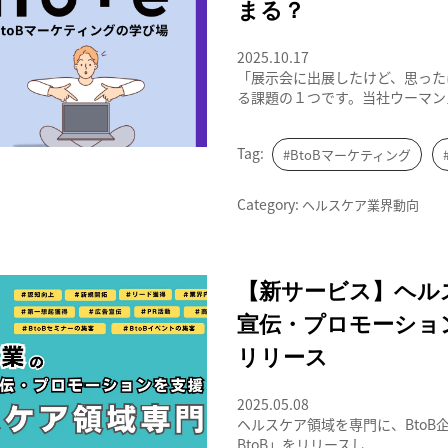
まる？
2025.10.17
「展示会に出展したけど、思った
る課題の１つです。当社ウーマンズ
Tag:
#BtoBマーケティング
Category:
ヘルスケア業界動向
BtoBの広告掲載、プロモーション支
【新サービス】ヘルス
宣伝・プロモーション支
リリース
2025.05.08
ヘルスケア領域を専門に、BtoB
BtoB」をリリースし...