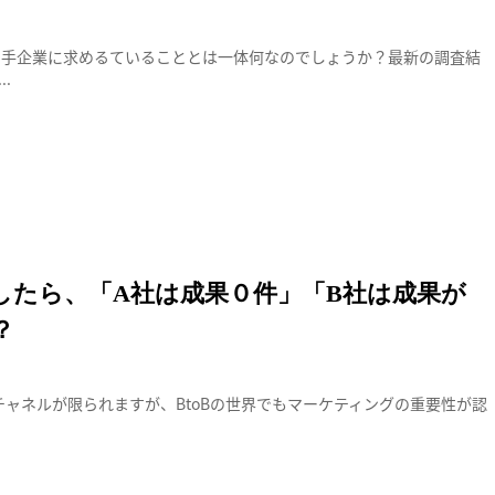
売り手企業に求めるていることとは一体何なのでしょうか？最新の調査結
.
成果０件」「B社は成果が複数」 この違いは？
したら、「A社は成果０件」「B社は成果が
？
るとチャネルが限られますが、BtoBの世界でもマーケティングの重要性が認