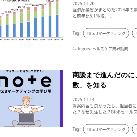
2025.11.20
経済産業省がまとめた2024年の電
と前年比5.1％増、...
Tag:
#BtoBマーケティング
Category:
ヘルスケア業界動向
BtoBマーケティングの学び場
商談まで進んだのに
数」を知る
2025.11.14
提案内容も良かったし、担当者に
た？なぜ失注した？BtoBセールス.
Tag:
#BtoBマーケティング