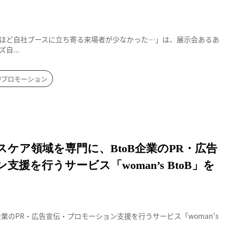
ほど自社ブースに立ち寄る来場者が少なかった…」は、展示会あるあ
自...
#プロモーション
援（モバイル用）
ケア領域を専門に、BtoB企業のPR・広告
援を行うサービス「woman’s BtoB」を
企業のPR・広告宣伝・プロモーション支援を行うサービス「woman's