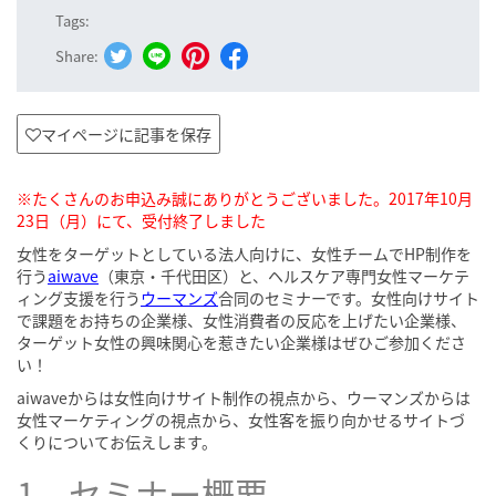
Tags:
Share:
マイページに記事を保存
※たくさんのお申込み誠にありがとうございました。2017年10月
23日（月）にて、受付終了しました
女性をターゲットとしている法人向けに、女性チームでHP制作を
行う
aiwave
（東京・千代田区）と、ヘルスケア専門女性マーケテ
ィング支援を行う
ウーマンズ
合同のセミナーです。女性向けサイト
で課題をお持ちの企業様、女性消費者の反応を上げたい企業様、
ターゲット女性の興味関心を惹きたい企業様はぜひご参加くださ
い！
aiwaveからは女性向けサイト制作の視点から、ウーマンズからは
女性マーケティングの視点から、女性客を振り向かせるサイトづ
くりについてお伝えします。
1．セミナー概要