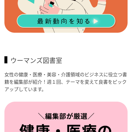
ウーマンズ図書室
女性の健康・医療・美容・介護領域のビジネスに役立つ書
籍を編集部が紹介！週１回、テーマを変えて良書をピック
アップしています。