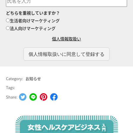
どちらを重視していますか？
生活者向けマーケティング
法人向けマーケティング
個人情報取扱い
Category:
お知らせ
Tags:
Share: