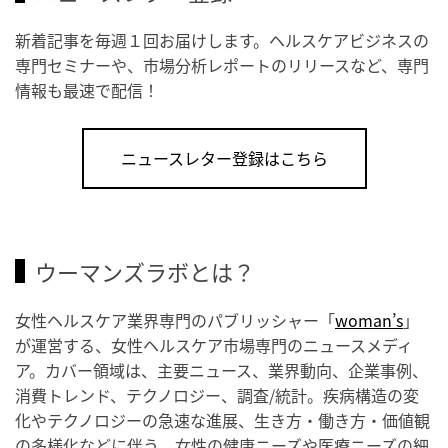
新着記事を毎週１回お届けします。ヘルスケアビジネスの
専門セミナーや、市場分析レポートのリリースなど、専門
情報も最速で配信！
ニュースレター登録はこちら
ウーマンズラボとは？
女性ヘルスケア業界専門のパブリッシャー「
woman’s
」
が運営する、女性ヘルスケア市場専門のニュースメディ
ア。カバー領域は、主要ニュース、業界動向、企業事例、
消費トレンド、テクノロジー、調査/統計。疾病構造の変
化やテクノロジーの急速な進展、生き方・働き方・価値観
の多様化などに伴う、女性の健康ニーズや医療ニーズの細