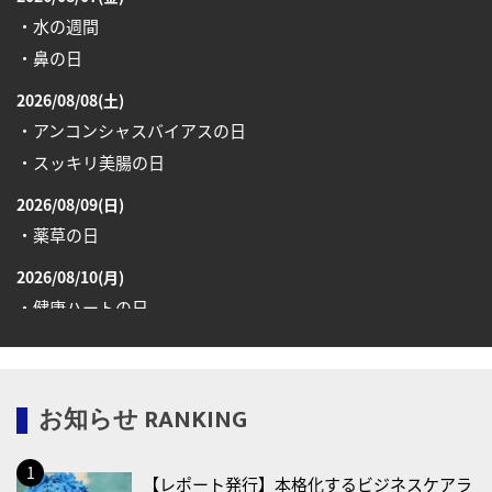
・水の週間
・鼻の日
2026/08/08(土)
・アンコンシャスバイアスの日
・スッキリ美腸の日
2026/08/09(日)
・薬草の日
2026/08/10(月)
・健康ハートの日
・糖化の日
2026/08/12(水)
お知らせ RANKING
・育児の日
2026/08/13(木)
【レポート発行】本格化するビジネスケアラ
・一汁三菜の日