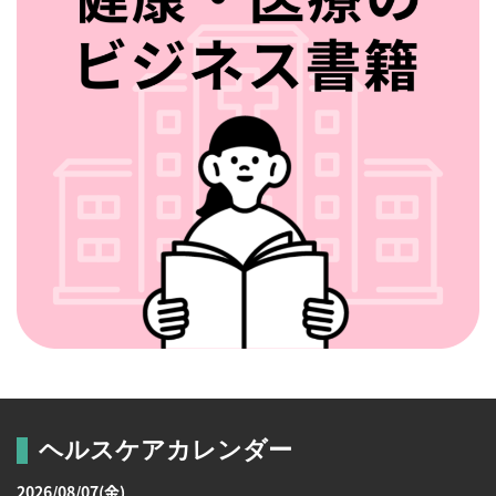
ヘルスケアカレンダー
2026/08/07(金)