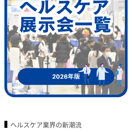
ヘルスケア業界の新潮流