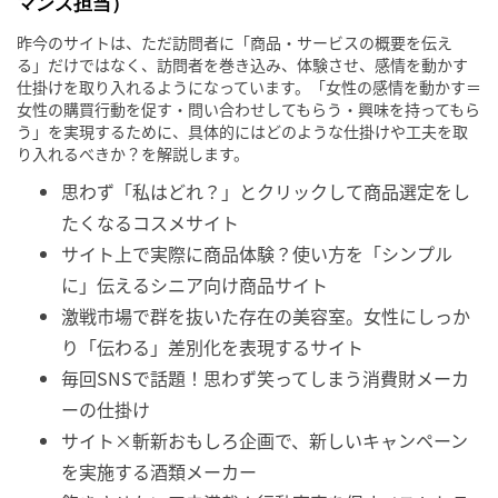
マンズ担当）
昨今のサイトは、ただ訪問者に「商品・サービスの概要を伝え
る」だけではなく、訪問者を巻き込み、体験させ、感情を動かす
仕掛けを取り入れるようになっています。「女性の感情を動かす＝
女性の購買行動を促す・問い合わせしてもらう・興味を持ってもら
う」を実現するために、具体的にはどのような仕掛けや工夫を取
り入れるべきか？を解説します。
思わず「私はどれ？」とクリックして商品選定をし
たくなるコスメサイト
サイト上で実際に商品体験？使い方を「シンプル
に」伝えるシニア向け商品サイト
激戦市場で群を抜いた存在の美容室。女性にしっか
り「伝わる」差別化を表現するサイト
毎回SNSで話題！思わず笑ってしまう消費財メーカ
ーの仕掛け
サイト×斬新おもしろ企画で、新しいキャンペーン
を実施する酒類メーカー