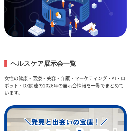
ヘルスケア展示会一覧
女性の健康・医療・美容・介護・マーケティング・AI・ロ
ボット・DX関連の2026年の展示会情報を一覧でまとめて
います。