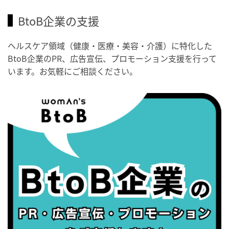
・世界アルツハイマー月間
BtoB企業の支援
・健康増進普及月間
・歯ヂカラ探究月間
ヘルスケア領域（健康・医療・美容・介護）に特化した
・職場の健康診断実施強化月間
BtoB企業のPR、広告宣伝、プロモーション支援を行って
・秋の睡眠の日
います。お気軽にご相談ください。
2026/09/04(金)
・がん征圧月間
・世界アルツハイマー月間
・健康増進普及月間
・歯ヂカラ探究月間
・職場の健康診断実施強化月間
・世界性の健康デー
2026/09/05(土)
・がん征圧月間
・世界アルツハイマー月間