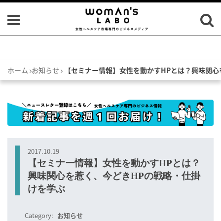
ホーム
お知らせ
【セミナー情報】女性を動かすHPとは？興味関心
2017.10.19
【セミナー情報】女性を動かすHPとは？
興味関心を惹く、今どきHPの戦略・仕掛
けを学ぶ
Category:
お知らせ