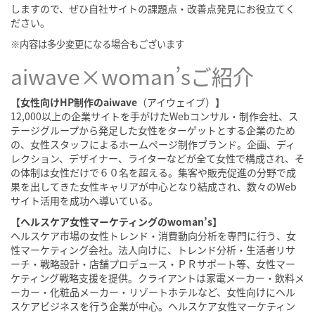
しますので、ぜひ自社サイトの課題点・改善点発見にお役立てく
ださい。
※内容は多少変更になる場合もございます
aiwave×woman’sご紹介
【女性向けHP制作のaiwave
（アイウェイブ）】
12,000以上の企業サイトを手がけたWebコンサル・制作会社、ス
テージグループから発足した女性をターゲットとする企業のため
の、女性スタッフによるホームページ制作ブランド。企画、ディ
レクション、デザイナー、ライターなどが全て女性で構成され、そ
の体制は女性だけで６０名を超える。集客や販売促進の分野で成
果を出してきた女性キャリアが中心となり結成され、数々のWeb
サイト活用を成功へ導いている。
【ヘルスケア女性マーケティングのwoman’s】
ヘルスケア市場の女性トレンド・消費動向分析を専門に行う、女
性マーケティング会社。法人向けに、トレンド分析・生活者リサ
ーチ・戦略設計・店舗プロデュース・ＰＲサポート等、女性マー
ケティング戦略支援を提供。
クライアントは家電メーカー・飲料メ
ーカー・化粧品メーカー・リゾートホテルなど、女性向けにヘル
スケアビジネスを行う企業が中心。
ヘルスケア女性マーケティン