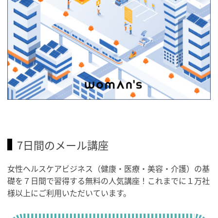
7日間のメール講座
女性ヘルスケアビジネス（健康・医療・美容・介護）の基
礎を７日間で習得する無料の人気講座！これまでに１万社
様以上にご利用いただいています。