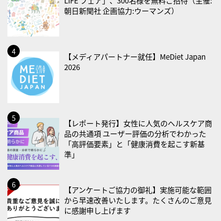
LIFE フェア」、300名様を無料ご招待（主催:
・治療アプリの日
朝日新聞社 企画協力:ウーマンズ）
・献血の日
2026/08/22(土)
・禁煙の日
【メディアパートナー就任】MeDiet Japan
2026
2026/08/23(日)
・不眠の日
・乳酸菌の日
2026/08/25(火)
【レポート発行】女性に人気のヘルスケア商
・いたわり肌の日
品の共通項 ユーザー評価の分析でわかった
「高評価要素」と「健康消費を起こす新基
2026/08/26(水)
準」
・風呂の日
2026/08/29(土)
【アンケートご協力の御礼】実施可能な範囲
・筋肉強化の日
から早速改善いたします。たくさんのご意見
に感謝申し上げます
2026/08/30(日)