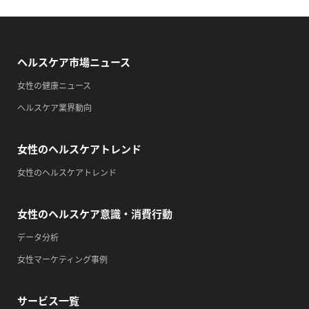
・職場の健康診断実施強化月間
・自殺予防週間
・育児の日
ヘルスケア市場ニュース
2026/09/13(日)
女性の健康ニュース
・がん征圧月間
ヘルスケア業界動向
・世界アルツハイマー月間
・健康増進普及月間
女性のヘルスケアトレンド
・歯ヂカラ探究月間
・職場の健康診断実施強化月間
女性のヘルスケアトレンド
・自殺予防週間
・一汁三菜の日
女性のヘルスケア意識・消費行動
2026/09/14(月)
データ分析
・がん征圧月間
女性マーケティング事例
・世界アルツハイマー月間
・健康増進普及月間
サービス一覧