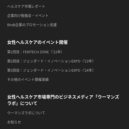
・歯ヂカラ探究月間
ヘルスケア市場レポート
・職場の健康診断実施強化月間
企業向け勉強会・イベント
・自殺予防週間
BtoB企業のプロモーション支援
・心、血管病予防デー
2026/09/15(火)
女性ヘルスケアのイベント開催
・がん征圧月間
第1回目：FEMTECH ZONE（’22年）
・世界アルツハイマー月間
第2回目：ジェンダード・イノベーションEXPO（’23年）
・健康増進普及月間
第3回目：ジェンダード・イノベーションEXPO（’24年）
・歯ヂカラ探究月間
その他のイベント開催実績
・職場の健康診断実施強化月間
・自殺予防週間
女性ヘルスケア市場専門のビジネスメディア「ウーマンズ
2026/09/16(水)
ラボ」について
・がん征圧月間
ウーマンズラボについて
・世界アルツハイマー月間
お知らせ
・健康増進普及月間