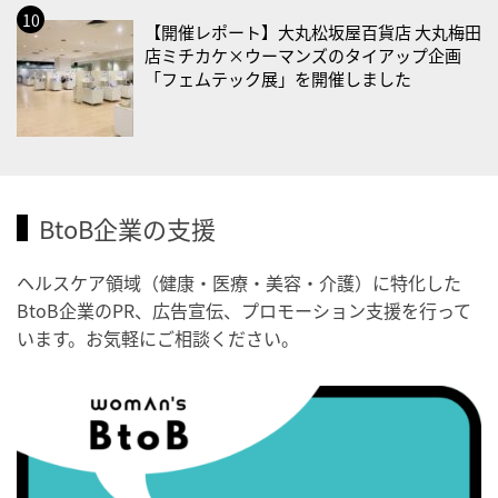
・健康増進普及月間
【開催レポート】大丸松坂屋百貨店 大丸梅田
・歯ヂカラ探究月間
店ミチカケ×ウーマンズのタイアップ企画
「フェムテック展」を開催しました
・職場の健康診断実施強化月間
2026/09/03(木)
・がん征圧月間
・世界アルツハイマー月間
BtoB企業の支援
・健康増進普及月間
・歯ヂカラ探究月間
ヘルスケア領域（健康・医療・美容・介護）に特化した
・職場の健康診断実施強化月間
BtoB企業のPR、広告宣伝、プロモーション支援を行って
・秋の睡眠の日
います。お気軽にご相談ください。
2026/09/04(金)
・がん征圧月間
・世界アルツハイマー月間
・健康増進普及月間
・歯ヂカラ探究月間