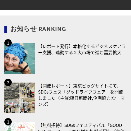
・糖化の日
2026/08/12(水)
お知らせ RANKING
・育児の日
2026/08/13(木)
【レポート発行】本格化するビジネスケアラ
・一汁三菜の日
ー支援、連動する２大市場で進む需要拡大
2026/08/17(月)
・減塩の日
2026/08/18(火)
・防犯の日
【開催レポート】東京ビッグサイトにて、
SDGsフェス「グッドライフフェア」を開催
2026/08/19(水)
しました（主催:朝日新聞社,企画協力:ウーマ
ンズ）
・世界人道デー
・食育の日
2026/08/21(金)
【無料招待】SDGsフェスティバル「GOOD