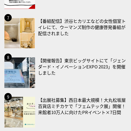
・ＥＰＡの日
2026/08/31(月)
【番組配信】渋谷ヒカリエなどの女性個室ト
・菜の日
イレにて、ウーマンズ制作の健康啓発番組が
・血管内破砕術（IVL）の日
配信されました
2026/09/01(火)
・がん征圧月間
・世界アルツハイマー月間
【開催報告】東京ビッグサイトにて「ジェン
ダード・イノベーションEXPO 2023」を開催
・健康増進普及月間
しました
・歯ヂカラ探究月間
・職場の健康診断実施強化月間
・大腸がん検診の日
【出展社募集】西日本最大規模！大丸松坂屋
・防災の日
百貨店ミチカケで「フェムテック展」開催！
2026/09/02(水)
来館者10万人に向けたPRイベント×7日間
・がん征圧月間
・世界アルツハイマー月間