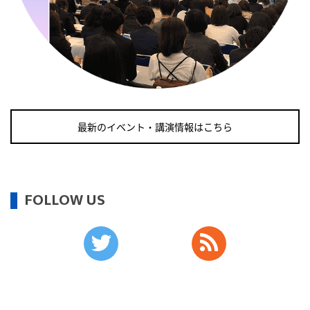
・日本骨髄増殖性腫瘍の日
・知的障害者愛護デー
・糖化の日
2026/09/11(金)
・がん征圧月間
・世界アルツハイマー月間
最新のイベント・講演情報はこちら
・健康増進普及月間
・歯ヂカラ探究月間
・職場の健康診断実施強化月間
・自殺予防週間
FOLLOW US
2026/09/12(土)
・がん征圧月間
・世界アルツハイマー月間
・健康増進普及月間
・歯ヂカラ探究月間