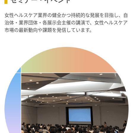
セミナー・イベント
・がん征圧月間
・世界アルツハイマー月間
女性ヘルスケア業界の健全かつ持続的な発展を目指し、自
・健康増進普及月間
治体・業界団体・各展示会主催の講演で、女性ヘルスケア
・歯ヂカラ探究月間
市場の最新動向や課題を発信しています。
・職場の健康診断実施強化月間
・人口内耳の日
・骨盤臓器脱 克服の日
2026/09/10(木)
・がん征圧月間
・世界アルツハイマー月間
・健康増進普及月間
・歯ヂカラ探究月間
・職場の健康診断実施強化月間
・自殺予防週間
・世界自殺予防デー