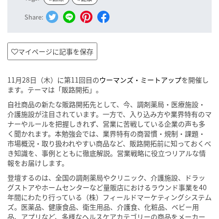
Share:
マイページに記事を保存
11月28日（木）に第11回目の
ウーマンズ・ミートアップ
を開催し
ます。テーマは「販路開拓」。
自社商品の新たな販路開拓先として、今、調剤薬局・医療施設・
介護施設が注目されています。一方で、入り込み方や業界特有のマ
ナーやルールを把握しきれず、営業に苦戦している企業の声も多
く聞かれます。本勉強会では、業界特有の商習慣・規制・課題・
市場概況・取り扱われやすい商品など、販路開拓前に知っておくべ
き知識を、事例とともに徹底解説。営業戦略に役立つリアルな情
報をお届けします。
登壇するのは、全国の調剤薬局やクリニック、介護施設、ドラッ
グストアやホームセンターなど量販店におけるラウンド事業を40
年間にわたり行っている（株）フィールドマーケティングシステム
ズ。医薬品、健康食品、衛生用品、介護食、化粧品、ベビー用
品、アプリなど、多様なヘルスケアカテゴリーの商品をメーカー