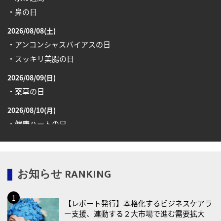
・鼻の日
2026/08/08(土)
・アンコンシャスバイアスの日
・スッキリ美腸の日
2026/08/09(日)
・薬草の日
2026/08/10(月)
・健康ハートの日
・糖化の日
2026/08/12(水)
お知らせ RANKING
・育児の日
2026/08/13(木)
【レポート発行】本格化するビジネスケアラ
・一汁三菜の日
ー支援、連動する２大市場で進む需要拡大