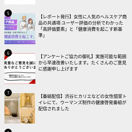
2026/08/25(火)
【レポート発行】女性に人気のヘルスケア商
・いたわり肌の日
品の共通項 ユーザー評価の分析でわかった
「高評価要素」と「健康消費を起こす新基
2026/08/26(水)
準」
・風呂の日
2026/08/29(土)
【アンケートご協力の御礼】実施可能な範囲
・筋肉強化の日
から早速改善いたします。たくさんのご意見
に感謝申し上げます
2026/08/30(日)
・ＥＰＡの日
2026/08/31(月)
【番組配信】渋谷ヒカリエなどの女性個室ト
・菜の日
イレにて、ウーマンズ制作の健康啓発番組が
・血管内破砕術（IVL）の日
配信されました
2026/09/01(火)
・がん征圧月間