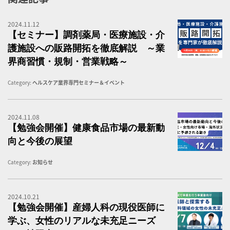
2024.11.12
調
【セミナー】調剤薬局・医療施設・介
護施設への販路開拓を徹底解説 ～業
界商習慣・規制・営業戦略～
Category:
ヘルスケア業界専門セミナー＆イベント
2024.11.08
健
【勉強会開催】健康食品市場の最新動
向と今後の展望
Category:
お知らせ
2024.10.21
【
【勉強会開催】産婦人科の現役医師に
学ぶ、女性のリアルな未充足ニーズ