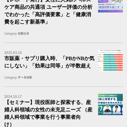
ケア商品の共通項 ユーザー評価の分析
でわかった「高評価要素」と「健康消
費を起こす新基準」
Category:
お知らせ
2025.03.10
P
市販薬・サプリ購入時、「PBかNBか気
にしない」「効果は同等」が半数超え
Category:
データ分析
2024.10.17
【
【セミナー】現役医師と探索する、産
婦人科領域の女性の未充足ニーズ （産
婦人科領域で事業を行う事業者向
け）