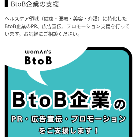
BtoB企業の支援
・健康増進普及月間
・歯ヂカラ探究月間
ヘルスケア領域（健康・医療・美容・介護）に特化した
・職場の健康診断実施強化月間
BtoB企業のPR、広告宣伝、プロモーション支援を行って
・秋の睡眠の日
います。お気軽にご相談ください。
2026/09/04(金)
・がん征圧月間
・世界アルツハイマー月間
・健康増進普及月間
・歯ヂカラ探究月間
・職場の健康診断実施強化月間
・世界性の健康デー
2026/09/05(土)
・がん征圧月間
・世界アルツハイマー月間
・健康増進普及月間