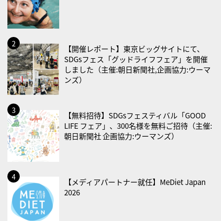
2026/08/17(月)
・減塩の日
2026/08/18(火)
・防犯の日
【開催レポート】東京ビッグサイトにて、
SDGsフェス「グッドライフフェア」を開催
2026/08/19(水)
しました（主催:朝日新聞社,企画協力:ウーマ
ンズ）
・世界人道デー
・食育の日
2026/08/21(金)
【無料招待】SDGsフェスティバル「GOOD
LIFE フェア」、300名様を無料ご招待（主催:
・治療アプリの日
朝日新聞社 企画協力:ウーマンズ）
・献血の日
2026/08/22(土)
・禁煙の日
【メディアパートナー就任】MeDiet Japan
2026
2026/08/23(日)
・不眠の日
・乳酸菌の日