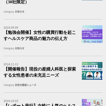
（30社限定）
Category:
お知らせ
2024.09.09
女
【勉強会開催】女性の購買行動を起こ
すヘルスケア商品の魅力の伝え方
Category:
お知らせ
2024.11.12
【
【開催報告】現役の産婦人科医と探索
する女性患者の未充足ニーズ
Category:
女性の健康ニュース
2024.10.03
【
【レポート発行】女性に人気のヘルス