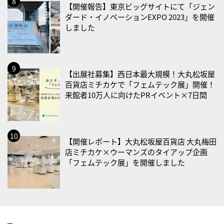
・世界アルツハイマー月間
【開催報告】東京ビッグサイトにて「ジェン
ダード・イノベーションEXPO 2023」を開催
・健康増進普及月間
しました
・歯ヂカラ探究月間
・職場の健康診断実施強化月間
・大腸がん検診の日
【出展社募集】西日本最大規模！大丸松坂屋
・防災の日
百貨店ミチカケで「フェムテック展」開催！
2026/09/02(水)
来館者10万人に向けたPRイベント×7日間
・がん征圧月間
・世界アルツハイマー月間
・健康増進普及月間
【開催レポート】大丸松坂屋百貨店 大丸梅田
・歯ヂカラ探究月間
店ミチカケ×ウーマンズのタイアップ企画
「フェムテック展」を開催しました
・職場の健康診断実施強化月間
2026/09/03(木)
・がん征圧月間
・世界アルツハイマー月間