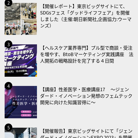
【開催レポート】東京ビッグサイトにて、
2026/08/23(日)
SDGsフェス「グッドライフフェア」を開催
・不眠の日
しました（主催:朝日新聞社,企画協力:ウーマ
ンズ）
・乳酸菌の日
2026/08/25(火)
・いたわり肌の日
【ヘルスケア業界専門】プル型で商談・受注
を増やす、BtoBマーケティング実践講座 法
2026/08/26(水)
人開拓の戦略設計を完了する４日間
・風呂の日
2026/08/29(土)
・筋肉強化の日
【講座】性差医学・医療講座17 〜ジェン
ダード・イノベーション発想のフェムテック
2026/08/30(日)
開発に向けた知識習得に〜
・ＥＰＡの日
2026/08/31(月)
・菜の日
【開催報告】東京ビッグサイトにて「ジェン
ダード・イノベーションEXPO 2023」を開催
・血管内破砕術（IVL）の日