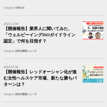
Category:
お知らせ
2025.11.04
ウ
【開催報告】業界人に聞いてみた、
「ウェルビーイングISOガイドライン
認定」で何を目指す？
Category:
女性の健康ニュース
2025.07.30
女
【開催報告】レッドオーシャン化が進
む女性ヘルスケア市場、新たな勝ちパ
ターンは？
Category:
女性の健康ニュース