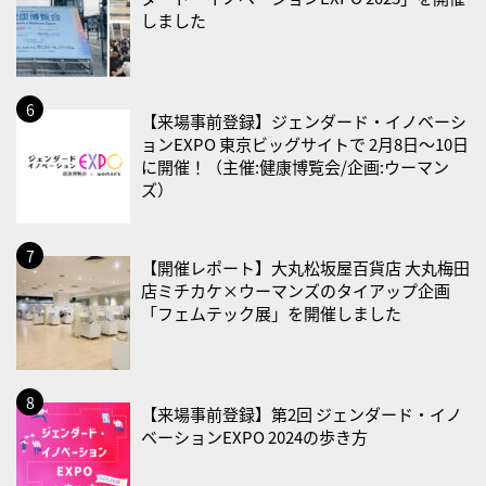
しました
2026/09/01(火)
・がん征圧月間
・世界アルツハイマー月間
【来場事前登録】ジェンダード・イノベーシ
・健康増進普及月間
ョンEXPO 東京ビッグサイトで 2月8日〜10日
・歯ヂカラ探究月間
に開催！（主催:健康博覧会/企画:ウーマン
ズ）
・職場の健康診断実施強化月間
・大腸がん検診の日
・防災の日
【開催レポート】大丸松坂屋百貨店 大丸梅田
店ミチカケ×ウーマンズのタイアップ企画
2026/09/02(水)
「フェムテック展」を開催しました
・がん征圧月間
・世界アルツハイマー月間
・健康増進普及月間
【来場事前登録】第2回 ジェンダード・イノ
・歯ヂカラ探究月間
ベーションEXPO 2024の歩き方
・職場の健康診断実施強化月間