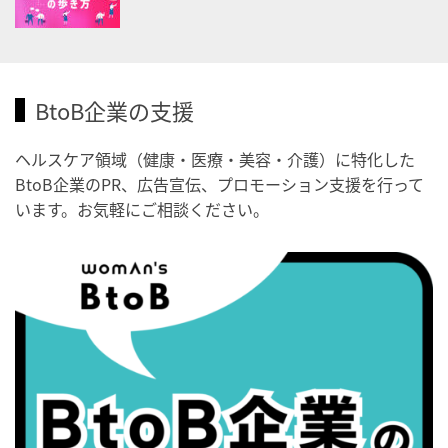
2026/09/03(木)
・がん征圧月間
・世界アルツハイマー月間
・健康増進普及月間
BtoB企業の支援
・歯ヂカラ探究月間
・職場の健康診断実施強化月間
ヘルスケア領域（健康・医療・美容・介護）に特化した
BtoB企業のPR、広告宣伝、プロモーション支援を行って
・秋の睡眠の日
います。お気軽にご相談ください。
2026/09/04(金)
・がん征圧月間
・世界アルツハイマー月間
・健康増進普及月間
・歯ヂカラ探究月間
・職場の健康診断実施強化月間
・世界性の健康デー
2026/09/05(土)