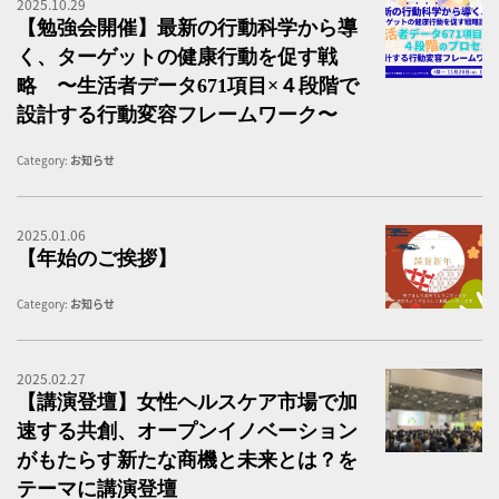
2025.10.29
健
【勉強会開催】最新の行動科学から導
く、ターゲットの健康行動を促す戦
略 〜生活者データ671項目×４段階で
設計する行動変容フレームワーク〜
Category:
お知らせ
2025.01.06
【
【年始のご挨拶】
Category:
お知らせ
2025.02.27
【
【講演登壇】女性ヘルスケア市場で加
速する共創、オープンイノベーション
がもたらす新たな商機と未来とは？を
テーマに講演登壇