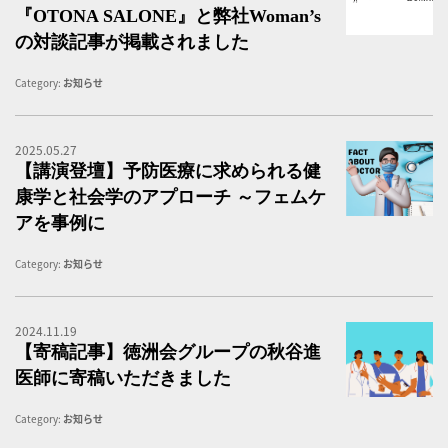
『OTONA SALONE』と弊社woman’s
の対談記事が掲載されました
Category:
お知らせ
2025.05.27
【
【講演登壇】予防医療に求められる健
康学と社会学のアプローチ ～フェムケ
アを事例に
Category:
お知らせ
2024.11.19
【
【寄稿記事】徳洲会グループの秋谷進
医師に寄稿いただきました
Category:
お知らせ