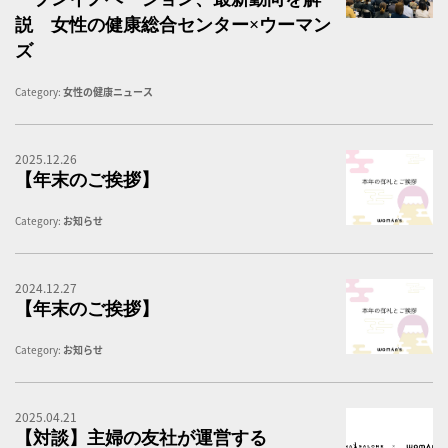
説 女性の健康総合センター×ウーマン
ズ
Category:
女性の健康ニュース
2025.12.26
【
【年末のご挨拶】
Category:
お知らせ
2024.12.27
【
【年末のご挨拶】
Category:
お知らせ
2025.04.21
【
【対談】主婦の友社が運営する