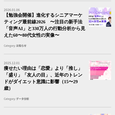
2026.01.06
シ
【勉強会開催】進化するシニアマーケ
ティング最前線2026 〜注目の新手法
「音声AI」と330万人の行動分析から見
えた60〜80代女性の実像〜
Category:
お知らせ
2025.12.01
＜
痩せたい理由は「恋愛」より「推し」
「盛り」「友人の目」、近年のトレン
ドがダイエット意識に影響（15〜29
歳）
Category:
データ分析