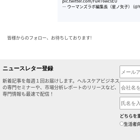
pic.twitter.com/FuRT6wcsEU
— ウーマンズラボ編集長（星ノ矢子） (@Yak
皆様からのフォロー、お待ちしております!
ニュースレター登録
新着記事を毎週１回お届けします。ヘルスケアビジネス
の専門セミナーや、市場分析レポートのリリースなど、
専門情報も最速で配信！
どちらを
生活者