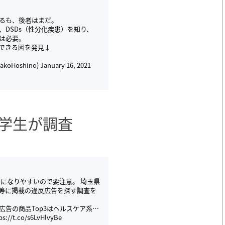
るも、後者はまだ。
DSDs（性分化疾患）を知り、
は必要。
解できる図を発見↓
oHoshino)
January 16, 2021
学生が調査
になりやすいので要注意。 埼玉県
等に掲載の違反広告を探す調査を
告の商品Top3はヘルスケア系…
ps://t.co/s6LvHlvyBe