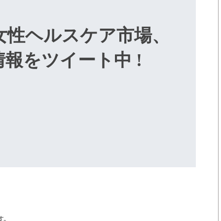
た】女性ヘルスケア市場、
報をツイート中 !
す。