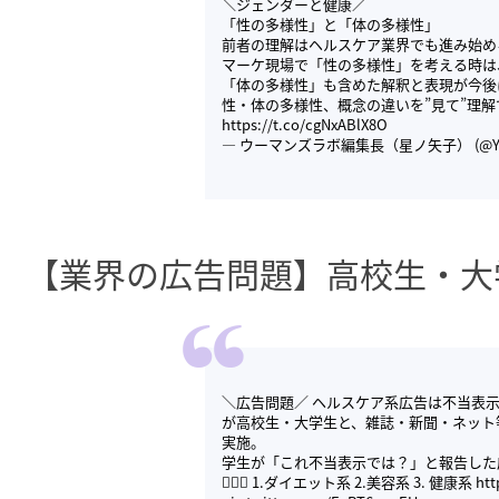
＼ジェンダーと健康／
「性の多様性」と「体の多様性」
前者の理解はヘルスケア業界でも進み始め
マーケ現場で「性の多様性」を考える時は、
「体の多様性」も含めた解釈と表現が今後
性・体の多様性、概念の違いを”見て”理
https://t.co/cgNxABlX8O
— ウーマンズラボ編集長（星ノ矢子） (@Yak
【業界の広告問題】高校生・大
＼広告問題／ ヘルスケア系広告は不当表示
が高校生・大学生と、雑誌・新聞・ネット
実施。
学生が「これ不当表示では？」と報告した広
🤦🏻‍♀️ 1.ダイエット系 2.美容系 3. 健康系
htt