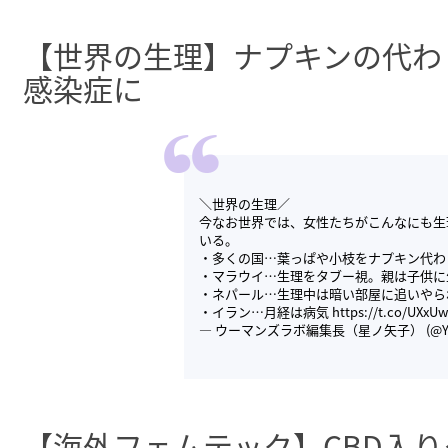
【世界の生理】ナプキンの代わ
感染症に
＼世界の生理／
今なお世界では、女性たちがこんなにも生
いる。
・多くの国…葉っぱや小枝をナプキン代わ
・マラウイ…生理をタブー視。親は子供に
・ネパール…生理中は暗い部屋に追いやら
・イラン…月経は病気
https://t.co/UXxU
— ウーマンズラボ編集長（星ノ矢子） (@Yak
【海外フェムテック】CBD入