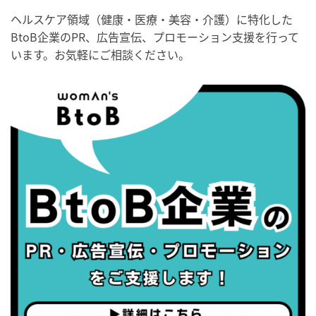
・世界性の健康デー
ヘルスケア領域（健康・医療・美容・介護）に特化した
BtoB企業のPR、広告宣伝、プロモーション支援を行って
2026/09/05(土)
います。お気軽にご相談ください。
・がん征圧月間
・世界アルツハイマー月間
・健康増進普及月間
・歯ヂカラ探究月間
・職場の健康診断実施強化月間
2026/09/06(日)
・がん征圧月間
・世界アルツハイマー月間
・健康増進普及月間
・歯ヂカラ探究月間
・職場の健康診断実施強化月間
2026/09/07(月)
・がん征圧月間