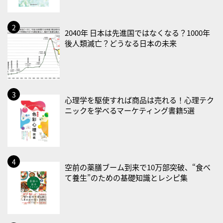
2026/08/22(土)
・禁煙の日
2040年 日本は先進国ではなくなる？1000年
後人類滅亡？どうなる日本の未来
2026/08/23(日)
・不眠の日
・乳酸菌の日
2026/08/25(火)
心理学を駆使すれば商品は売れる！心理テク
ニックを学べるマーケティング書籍5選
・いたわり肌の日
2026/08/26(水)
・風呂の日
2026/08/29(土)
空前の薬膳ブーム到来で10万部突破、“食べ
・筋肉強化の日
て養生”のための基礎知識とレシピ集
2026/08/30(日)
・ＥＰＡの日