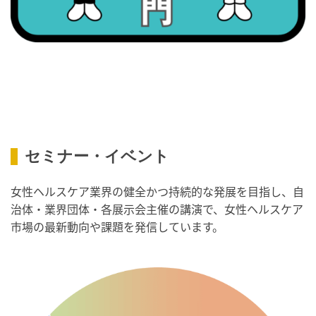
・世界アルツハイマー月間
・健康増進普及月間
・歯ヂカラ探究月間
・職場の健康診断実施強化月間
・人口内耳の日
・骨盤臓器脱 克服の日
2026/09/10(木)
・がん征圧月間
セミナー・イベント
・世界アルツハイマー月間
女性ヘルスケア業界の健全かつ持続的な発展を目指し、自
・健康増進普及月間
治体・業界団体・各展示会主催の講演で、女性ヘルスケア
・歯ヂカラ探究月間
市場の最新動向や課題を発信しています。
・職場の健康診断実施強化月間
・自殺予防週間
・世界自殺予防デー
・日本骨髄増殖性腫瘍の日
・知的障害者愛護デー