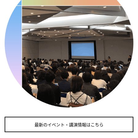
・糖化の日
2026/09/11(金)
・がん征圧月間
・世界アルツハイマー月間
・健康増進普及月間
・歯ヂカラ探究月間
・職場の健康診断実施強化月間
・自殺予防週間
2026/09/12(土)
・がん征圧月間
・世界アルツハイマー月間
・健康増進普及月間
・歯ヂカラ探究月間
最新のイベント・講演情報はこちら
・職場の健康診断実施強化月間
・自殺予防週間