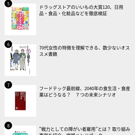
2026/08/31(月)
ドラッグストアのいいもの大賞120、日用
・菜の日
品・食品・化粧品などを徹底検証
・血管内破砕術（IVL）の日
2026/09/01(火)
・がん征圧月間
70代女性の特徴を理解できる、数少ないオス
・世界アルツハイマー月間
スメ書籍
・健康増進普及月間
・歯ヂカラ探究月間
・職場の健康診断実施強化月間
・大腸がん検診の日
フードテック最前線、2040年の食生活・食産
・防災の日
業はどうなる？ ７つの未来シナリオ
2026/09/02(水)
・がん征圧月間
・世界アルツハイマー月間
“戦力としての障がい者雇用”とは？ 取り組み
・健康増進普及月間