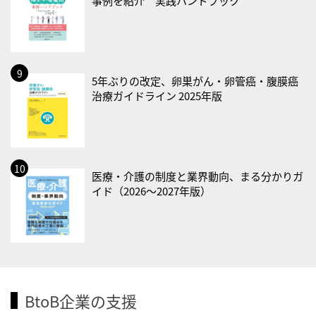
事例を紹介 実践ハンドブック
・歯ヂカラ探究月間
・職場の健康診断実施強化月間
2026/09/03(木)
・がん征圧月間
5年ぶりの改定、卵巣がん・卵管癌・腹膜癌
治療ガイドライン 2025年版
・世界アルツハイマー月間
・健康増進普及月間
・歯ヂカラ探究月間
・職場の健康診断実施強化月間
医療・介護の制度と業界動向、まる分かりガ
・秋の睡眠の日
イド（2026〜2027年版）
2026/09/04(金)
・がん征圧月間
・世界アルツハイマー月間
・健康増進普及月間
・歯ヂカラ探究月間
BtoB企業の支援
・職場の健康診断実施強化月間