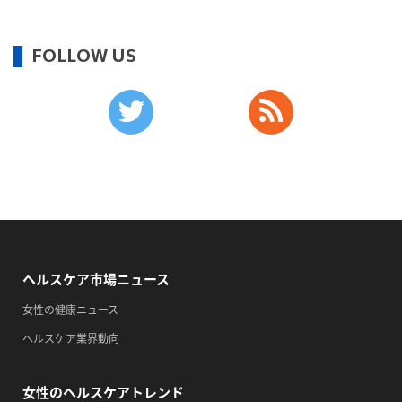
・育児の日
FOLLOW US
2026/09/13(日)
・がん征圧月間
・世界アルツハイマー月間
・健康増進普及月間
・歯ヂカラ探究月間
・職場の健康診断実施強化月間
・自殺予防週間
・一汁三菜の日
2026/09/14(月)
ヘルスケア市場ニュース
・がん征圧月間
女性の健康ニュース
・世界アルツハイマー月間
ヘルスケア業界動向
・健康増進普及月間
・歯ヂカラ探究月間
女性のヘルスケアトレンド