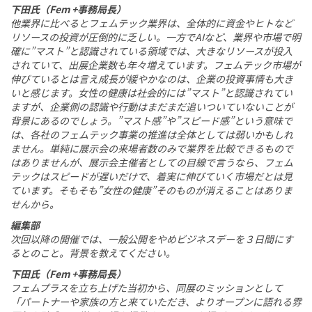
下田氏（Fem +事務局長）
他業界に比べるとフェムテック業界は、全体的に資金やヒトなど
リソースの投資が圧倒的に乏しい。一方でAIなど、業界や市場で明
確に”マスト”と認識されている領域では、大きなリソースが投入
されていて、出展企業数も年々増えています。フェムテック市場が
伸びているとは言え成長が緩やかなのは、企業の投資事情も大き
いと感じます。女性の健康は社会的には”マスト”と認識されてい
ますが、企業側の認識や行動はまだまだ追いついていないことが
背景にあるのでしょう。”マスト感”や”スピード感”という意味で
は、各社のフェムテック事業の推進は全体としては弱いかもしれ
ません。単純に展示会の来場者数のみで業界を比較できるもので
はありませんが、展示会主催者としての目線で言うなら、フェム
テックはスピードが遅いだけで、着実に伸びていく市場だとは見
ています。そもそも”女性の健康”そのものが消えることはありま
せんから。
編集部
次回以降の開催では、一般公開をやめビジネスデーを３日間にす
るとのこと。背景を教えてください。
下田氏（Fem +事務局長）
フェムプラスを立ち上げた当初から、同展のミッションとして
「パートナーや家族の方と来ていただき、よりオープンに語れる雰