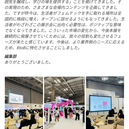
囲気を醸成し、学びの場を提供する」ことを掲げてきました。そ
の実現のため、さまざまな会場内コンテンツを企画してきまし
た。ですが昨今は、生活者がフェムテックを手に取れる場所は全
国的に格段に増え、オープンに話せるようにもなってきました。生
活者がわざわざこの展示会に出向く必要性は、ポジティブな意味
でなくなってきました。こういった市場の変化から、今後本展を
継続的に発展させていくためには、我々の役割も変化させるフェ
ーズが来たと感じています。今後は、より業界側のニーズに応える
ため、BtoBに特化させることにしました。
編集部
ありがとうございました。