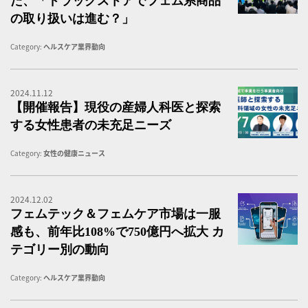
た、「ドラッグストアでフェム系商品
の取り扱いは進む？」
Category:
ヘルスケア業界動向
2024.11.12
【
【開催報告】現役の産婦人科医と探索
する女性患者の未充足ニーズ
Category:
女性の健康ニュース
2024.12.02
フ
フェムテック＆フェムケア市場は一服
感も、前年比108%で750億円へ拡大 カ
テゴリー別の動向
Category:
ヘルスケア業界動向