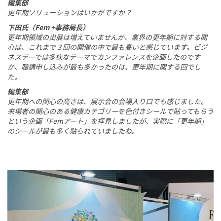
編集部
更年期ソリューションはいかがですか？
下田氏（Fem +事務局長）
更年期領域の出展は増えていませんが、業界の更年期に対する関
心は、これまで３回の開催の中で最も高いと感じています。ビジ
ネスデーでは多様なテーマでカンファレンスを企画したのです
が、聴講申し込みが最も多かったのは、更年期に関する回でし
た。
編集部
更年期への関心の高さは、展示会の会場入り口でも感じました。
来場者の関心のある健康カテゴリーを色付きシールで貼ってもらう
という企画「Femアート」を拝見しましたが、実際に「更年期」
のシールが最も多く貼られていましたね。