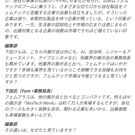
た、各社の事業の位置付けやPRにも変化が見られ、以前はフェム
テックのブームに乗ろうと、さまざまな切り口から自社製品をフ
ェムテックと定義する企業の出展も目立ちましたが、そういった
企業は減り、本質的な製品を持つ企業が残っている、という印象が
あります。一方、生活者の認知向上や市場の広まりは感じるもの
の、出展対象となる企業の母数は市場でそれほど増えていない印
象です。
編集部
下田さんは、こちらの展示会以外にも、AI、自治体、レジャー＆ア
ミューズメント、ライブエンタメなど、他業界の展示会の事務局長
も務めています。他業界の展示会と比べ、フェムテックはいかが
ですか？多様な業界を見ているからこそ俯瞰できる目線もお持ち
だと思うのですが、フェムテック市場は今後どうなると見ていま
すか？
下田氏（Fem +事務局長）
フェムプラスは、他の展示会と比べるとコンパクトです。例えばAI
の展示会「NexTech Week」は約７万人が来場するんですが、各社
のブースも大きく装飾も派手。関わる企業も多いから、出展者数
も来場者数も多いんです。
編集部
その違いは、なぜだと見ていますか？