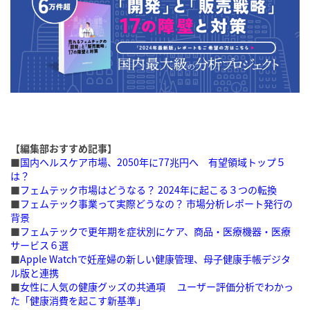
【編集部おすすめ記事】
■
国内ヘルスケア市場、2050年に77兆円へ 有望領域トップ５
は？
■
フェムテック市場はどうなる？ 2024年に起こる３つの転換
■
フェムテック事業って実際どうなの？ 市場分析レポート発行の
背景
■
フェムテックで更年期を症状別にケア、商品・医療機器・医療
サービス６選
■
Apple Watchで妊産婦の新しい健康管理、母子健康手帳デジタ
ル版と連携
■
女性に人気の健康グッズの共通項 ユーザー評価分析でわかっ
た「健康消費を起こす新基準」