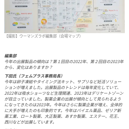
【撮影】ウーマンズラボ編集部（会場マップ）
編集部
今年の出展製品の傾向は？第１回目の2022年、第２回目の2023年
から、変化はありますか？
下田氏（フェムプラス事務局長）
今年は卵子凍結やタイミング法キット、サプリなど妊活ソリュー
ションが増えました。出展製品のトレンドは毎年変化していて、
2022年は吸水ショーツなど生理関連、2023年はデリケートゾーン
が目立っていました。製薬企業の出展が傾向として見られるよう
になってきたのは2023年。今年はさらに製薬企業が増え、全体的
に大手が増えたのも印象的です。今年はバイエル薬品、ゼリア新
薬工業、ロート製薬、大正製薬、あすか製薬、エステー、花王、
西川などが出展しています。