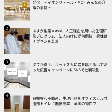
発化 〜イオンリテール・MC・みんなの介
・食育の日
護の事例〜
2026/08/21(金)
・治療アプリの日
・献血の日
あすか製薬×asai、人工経血を用いた生理研
修プログラム 法人向けに提供開始 男性は
2026/08/22(土)
ナプキンを装着
・禁煙の日
2026/08/23(日)
・不眠の日
ダブが炎上、ルッキズムに異を唱えるはずだ
った広告キャンペーンにSNSで批判殺到
・乳酸菌の日
2026/08/25(火)
・いたわり肌の日
2026/08/26(水)
日鉄興和不動産、生理用品をオフィスビル共
・風呂の日
用部トイレに無償設置 全国の物件で