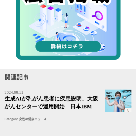
関連記事
2024.09.11
生
生成AIが乳がん患者に疾患説明、大阪
がんセンターで運用開始 日本IBM
Category:
女性の健康ニュース