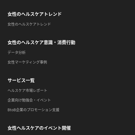
・がん征圧月間
・世界アルツハイマー月間
女性のヘルスケアトレンド
・健康増進普及月間
女性のヘルスケアトレンド
・歯ヂカラ探究月間
・職場の健康診断実施強化月間
女性のヘルスケア意識・消費行動
・自殺予防週間
データ分析
・心、血管病予防デー
女性マーケティング事例
2026/09/15(火)
・がん征圧月間
サービス一覧
・世界アルツハイマー月間
ヘルスケア市場レポート
・健康増進普及月間
企業向け勉強会・イベント
・歯ヂカラ探究月間
BtoB企業のプロモーション支援
・職場の健康診断実施強化月間
・自殺予防週間
女性ヘルスケアのイベント開催
2026/09/16(水)