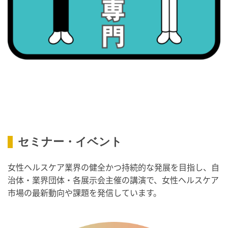
・スッキリ美腸の日
・よくばり脱毛の日
2026/09/09(水)
・がん征圧月間
・世界アルツハイマー月間
・健康増進普及月間
・歯ヂカラ探究月間
・職場の健康診断実施強化月間
・人口内耳の日
・骨盤臓器脱 克服の日
セミナー・イベント
2026/09/10(木)
女性ヘルスケア業界の健全かつ持続的な発展を目指し、自
・がん征圧月間
治体・業界団体・各展示会主催の講演で、女性ヘルスケア
・世界アルツハイマー月間
市場の最新動向や課題を発信しています。
・健康増進普及月間
・歯ヂカラ探究月間