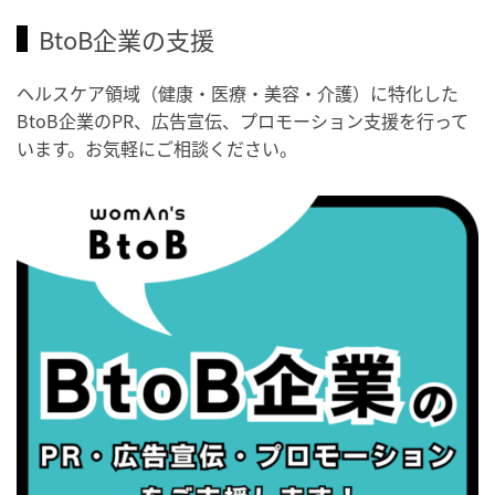
・世界アルツハイマー月間
BtoB企業の支援
・健康増進普及月間
・歯ヂカラ探究月間
ヘルスケア領域（健康・医療・美容・介護）に特化した
BtoB企業のPR、広告宣伝、プロモーション支援を行って
・職場の健康診断実施強化月間
います。お気軽にご相談ください。
・世界性の健康デー
2026/09/05(土)
・がん征圧月間
・世界アルツハイマー月間
・健康増進普及月間
・歯ヂカラ探究月間
・職場の健康診断実施強化月間
2026/09/06(日)
・がん征圧月間
・世界アルツハイマー月間
・健康増進普及月間