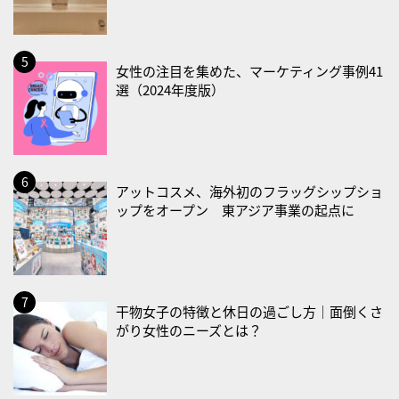
2026/08/29(土)
・筋肉強化の日
2026/08/30(日)
女性の注目を集めた、マーケティング事例41
・ＥＰＡの日
選（2024年度版）
2026/08/31(月)
・菜の日
・血管内破砕術（IVL）の日
アットコスメ、海外初のフラッグシップショ
2026/09/01(火)
ップをオープン 東アジア事業の起点に
・がん征圧月間
・世界アルツハイマー月間
・健康増進普及月間
・歯ヂカラ探究月間
干物女子の特徴と休日の過ごし方｜面倒くさ
がり女性のニーズとは？
・職場の健康診断実施強化月間
・大腸がん検診の日
・防災の日