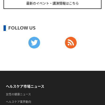
・世界アルツハイマー月間
最新のイベント・講演情報はこちら
・健康増進普及月間
・歯ヂカラ探究月間
・職場の健康診断実施強化月間
FOLLOW US
・自殺予防週間
・育児の日
2026/09/13(日)
・がん征圧月間
・世界アルツハイマー月間
・健康増進普及月間
・歯ヂカラ探究月間
・職場の健康診断実施強化月間
・自殺予防週間
ヘルスケア市場ニュース
・一汁三菜の日
女性の健康ニュース
2026/09/14(月)
ヘルスケア業界動向