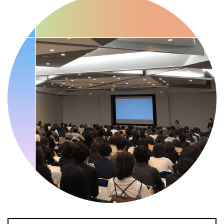
・職場の健康診断実施強化月間
・自殺予防週間
・世界自殺予防デー
・日本骨髄増殖性腫瘍の日
・知的障害者愛護デー
・糖化の日
2026/09/11(金)
・がん征圧月間
・世界アルツハイマー月間
・健康増進普及月間
・歯ヂカラ探究月間
・職場の健康診断実施強化月間
・自殺予防週間
2026/09/12(土)
・がん征圧月間