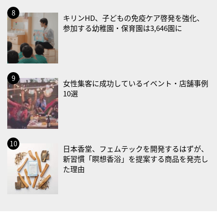
2026/09/02(水)
キリンHD、子どもの免疫ケア啓発を強化、
・がん征圧月間
参加する幼稚園・保育園は3,646園に
・世界アルツハイマー月間
・健康増進普及月間
・歯ヂカラ探究月間
・職場の健康診断実施強化月間
女性集客に成功しているイベント・店舗事例
10選
2026/09/03(木)
・がん征圧月間
・世界アルツハイマー月間
・健康増進普及月間
日本香堂、フェムテックを開発するはずが、
・歯ヂカラ探究月間
新習慣「瞑想香浴」を提案する商品を発売し
・職場の健康診断実施強化月間
た理由
・秋の睡眠の日
2026/09/04(金)
・がん征圧月間