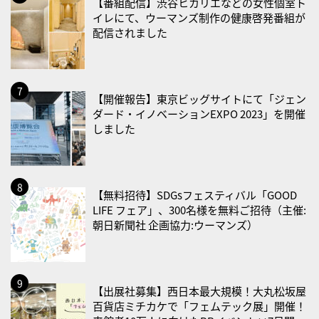
【番組配信】渋谷ヒカリエなどの女性個室ト
・筋肉強化の日
イレにて、ウーマンズ制作の健康啓発番組が
配信されました
2026/08/30(日)
・ＥＰＡの日
2026/08/31(月)
【開催報告】東京ビッグサイトにて「ジェン
・菜の日
ダード・イノベーションEXPO 2023」を開催
・血管内破砕術（IVL）の日
しました
2026/09/01(火)
・がん征圧月間
・世界アルツハイマー月間
【無料招待】SDGsフェスティバル「GOOD
LIFE フェア」、300名様を無料ご招待（主催:
・健康増進普及月間
朝日新聞社 企画協力:ウーマンズ）
・歯ヂカラ探究月間
・職場の健康診断実施強化月間
・大腸がん検診の日
【出展社募集】西日本最大規模！大丸松坂屋
・防災の日
百貨店ミチカケで「フェムテック展」開催！