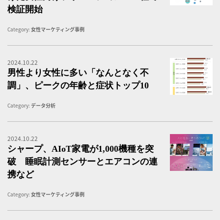
検証開始
Category:
女性マーケティング事例
2024.10.22
男
男性より女性に多い「なんとなく不
調」、ピークの年齢と症状トップ10
Category:
データ分析
2024.10.22
シ
シャープ、AIoT家電が1,000機種を突
破 睡眠計測センサーとエアコンの連
携など
Category:
女性マーケティング事例