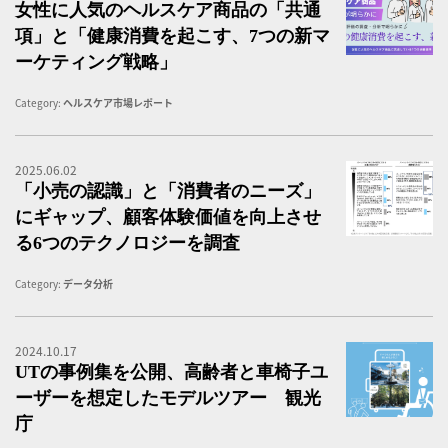
女性に人気のヘルスケア商品の「共通
項」と「健康消費を起こす、7つの新マ
ーケティング戦略」
Category:
ヘルスケア市場レポート
2025.06.02
「
「小売の認識」と「消費者のニーズ」
にギャップ、顧客体験価値を向上させ
る6つのテクノロジーを調査
Category:
データ分析
2024.10.17
U
UTの事例集を公開、高齢者と車椅子ユ
ーザーを想定したモデルツアー 観光
庁