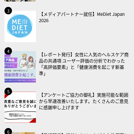
・食育の日
2026/08/21(金)
【メディアパートナー就任】MeDiet Japan
2026
・治療アプリの日
・献血の日
2026/08/22(土)
・禁煙の日
【レポート発行】女性に人気のヘルスケア商
品の共通項 ユーザー評価の分析でわかった
2026/08/23(日)
「高評価要素」と「健康消費を起こす新基
・不眠の日
準」
・乳酸菌の日
2026/08/25(火)
【アンケートご協力の御礼】実施可能な範囲
・いたわり肌の日
から早速改善いたします。たくさんのご意見
に感謝申し上げます
2026/08/26(水)
・風呂の日
2026/08/29(土)