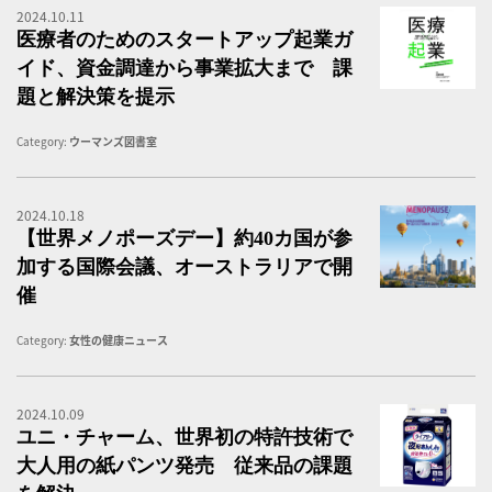
2024.10.11
医
医療者のためのスタートアップ起業ガ
イド、資金調達から事業拡大まで 課
題と解決策を提示
Category:
ウーマンズ図書室
2024.10.18
世
【世界メノポーズデー】約40カ国が参
加する国際会議、オーストラリアで開
催
Category:
女性の健康ニュース
2024.10.09
ユ
ユニ・チャーム、世界初の特許技術で
大人用の紙パンツ発売 従来品の課題