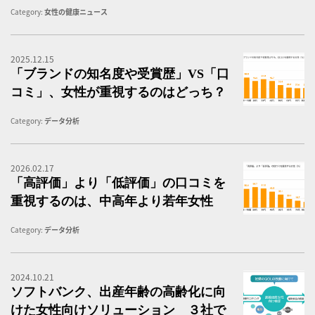
Category:
女性の健康ニュース
2025.12.15
「
「ブランドの知名度や受賞歴」VS「口
コミ」、女性が重視するのはどっち？
Category:
データ分析
2026.02.17
「
「高評価」より「低評価」の口コミを
重視するのは、中高年より若年女性
Category:
データ分析
2024.10.21
出
ソフトバンク、出産年齢の高齢化に向
けた女性向けソリューション ３社で