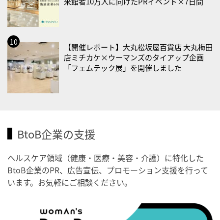
2026/09/02(水)
来館者10万人に向けたPRイベント×7日間
・がん征圧月間
・世界アルツハイマー月間
・健康増進普及月間
【開催レポート】大丸松坂屋百貨店 大丸梅田
・歯ヂカラ探究月間
店ミチカケ×ウーマンズのタイアップ企画
「フェムテック展」を開催しました
・職場の健康診断実施強化月間
2026/09/03(木)
・がん征圧月間
・世界アルツハイマー月間
BtoB企業の支援
・健康増進普及月間
・歯ヂカラ探究月間
ヘルスケア領域（健康・医療・美容・介護）に特化した
・職場の健康診断実施強化月間
BtoB企業のPR、広告宣伝、プロモーション支援を行って
・秋の睡眠の日
います。お気軽にご相談ください。
2026/09/04(金)
・がん征圧月間