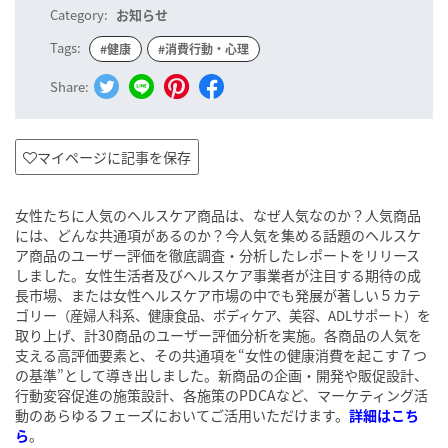
Category:
お知らせ
Tags:
#健康
#消費行動・心理
Share:
マイページに記事を保存
女性たちに人気のヘルスケア商品は、なぜ人気なのか？人気商品
には、どんな共通項があるのか？今人気を集める話題のヘルスケ
ア商品のユーザー評価を徹底調査・分析したレポートをリリース
しました。女性生活者及びヘルスケア事業者が注目する期待の成
長市場、または女性ヘルスケア市場の中でも発展が著しい５カテ
ゴリー
を
（産婦人科系、健康食品、ボディケア、美容、ADLサポート）
取り上げ、計30商品のユーザー評価分析を実施。各商品の人気を
支える高評価要素と、その共通項を“女性の健康消費を起こす７つ
の基準”として導き出しました。新商品の企画・開発や販促設計、
行動変容促進の施策設計、各施策のPDCAなど、マーケティング活
動のあらゆるフェーズにおいてご活用いただけます。
詳細はこち
ら
。