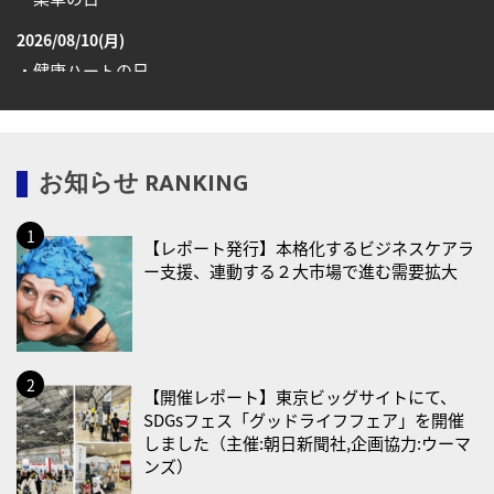
2026/08/10(月)
・健康ハートの日
・糖化の日
2026/08/12(水)
お知らせ RANKING
・育児の日
2026/08/13(木)
【レポート発行】本格化するビジネスケアラ
・一汁三菜の日
ー支援、連動する２大市場で進む需要拡大
2026/08/17(月)
・減塩の日
2026/08/18(火)
・防犯の日
【開催レポート】東京ビッグサイトにて、
SDGsフェス「グッドライフフェア」を開催
2026/08/19(水)
しました（主催:朝日新聞社,企画協力:ウーマ
ンズ）
・世界人道デー