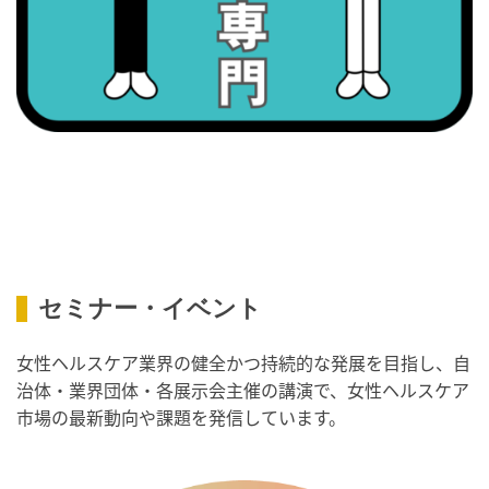
・スッキリ美腸の日
・よくばり脱毛の日
2026/09/09(水)
・がん征圧月間
・世界アルツハイマー月間
・健康増進普及月間
・歯ヂカラ探究月間
・職場の健康診断実施強化月間
・人口内耳の日
・骨盤臓器脱 克服の日
セミナー・イベント
2026/09/10(木)
女性ヘルスケア業界の健全かつ持続的な発展を目指し、自
・がん征圧月間
治体・業界団体・各展示会主催の講演で、女性ヘルスケア
・世界アルツハイマー月間
市場の最新動向や課題を発信しています。
・健康増進普及月間
・歯ヂカラ探究月間