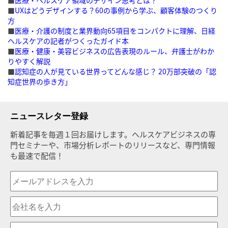
■
医療・ヘルスケア領域のデザイン思考とは？
■
UXはどうデザインする？60の事例から学ぶ、顧客体験のつくり
方
■
医療・介護の制度と業界動向65項目をコンパクトに理解、日経
ヘルスケアの記者がつくったガイド本
■
医療・健康・美容ビジネスの広告表現のルール、弁護士がわか
りやすく解説
■
認知症の人が見ている世界ってどんな感じ？ 20万部突破の「認
知症世界の歩き方」
ニュースレター登録
新着記事を毎週１回お届けします。ヘルスケアビジネスの専
門セミナーや、市場分析レポートのリリースなど、専門情報
も最速で配信！