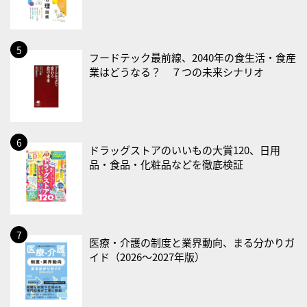
2026/08/29(土)
・筋肉強化の日
2026/08/30(日)
フードテック最前線、2040年の食生活・食産
・ＥＰＡの日
業はどうなる？ ７つの未来シナリオ
2026/08/31(月)
・菜の日
・血管内破砕術（IVL）の日
ドラッグストアのいいもの大賞120、日用
2026/09/01(火)
品・食品・化粧品などを徹底検証
・がん征圧月間
・世界アルツハイマー月間
・健康増進普及月間
・歯ヂカラ探究月間
医療・介護の制度と業界動向、まる分かりガ
イド（2026〜2027年版）
・職場の健康診断実施強化月間
・大腸がん検診の日
・防災の日