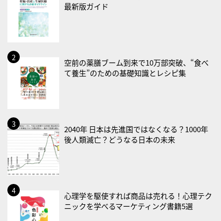
最新版ガイド
・食育の日
2026/08/21(金)
・治療アプリの日
・献血の日
空前の薬膳ブーム到来で10万部突破、“食べ
て養生”のための基礎知識とレシピ集
2026/08/22(土)
・禁煙の日
2026/08/23(日)
・不眠の日
2040年 日本は先進国ではなくなる？1000年
後人類滅亡？どうなる日本の未来
・乳酸菌の日
2026/08/25(火)
・いたわり肌の日
2026/08/26(水)
心理学を駆使すれば商品は売れる！心理テク
・風呂の日
ニックを学べるマーケティング書籍5選