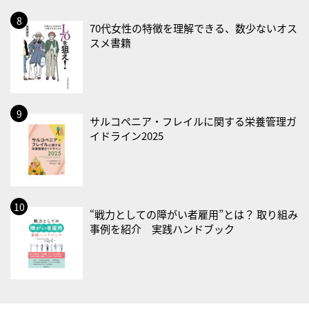
2026/09/02(水)
70代女性の特徴を理解できる、数少ないオス
・がん征圧月間
スメ書籍
・世界アルツハイマー月間
・健康増進普及月間
・歯ヂカラ探究月間
・職場の健康診断実施強化月間
サルコペニア・フレイルに関する栄養管理ガ
イドライン2025
2026/09/03(木)
・がん征圧月間
・世界アルツハイマー月間
・健康増進普及月間
“戦力としての障がい者雇用”とは？ 取り組み
・歯ヂカラ探究月間
事例を紹介 実践ハンドブック
・職場の健康診断実施強化月間
・秋の睡眠の日
2026/09/04(金)
・がん征圧月間