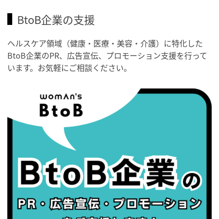
・世界アルツハイマー月間
BtoB企業の支援
・健康増進普及月間
・歯ヂカラ探究月間
ヘルスケア領域（健康・医療・美容・介護）に特化した
BtoB企業のPR、広告宣伝、プロモーション支援を行って
・職場の健康診断実施強化月間
います。お気軽にご相談ください。
・世界性の健康デー
2026/09/05(土)
・がん征圧月間
・世界アルツハイマー月間
・健康増進普及月間
・歯ヂカラ探究月間
・職場の健康診断実施強化月間
2026/09/06(日)
・がん征圧月間
・世界アルツハイマー月間