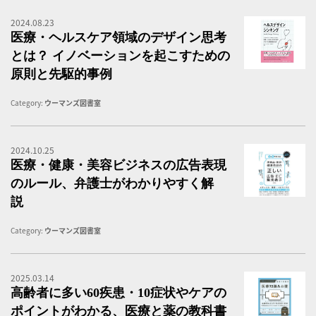
2024.08.23
医
医療・ヘルスケア領域のデザイン思考
とは？ イノベーションを起こすための
原則と先駆的事例
Category:
ウーマンズ図書室
2024.10.25
医
医療・健康・美容ビジネスの広告表現
のルール、弁護士がわかりやすく解
説
Category:
ウーマンズ図書室
2025.03.14
高
高齢者に多い60疾患・10症状やケアの
ポイントがわかる、医療と薬の教科書