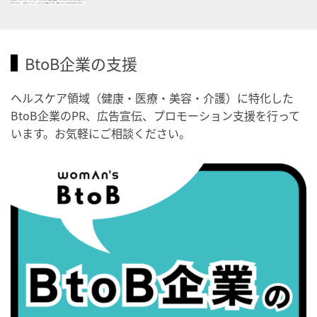
2026/09/03(木)
・がん征圧月間
・世界アルツハイマー月間
BtoB企業の支援
・健康増進普及月間
・歯ヂカラ探究月間
ヘルスケア領域（健康・医療・美容・介護）に特化した
・職場の健康診断実施強化月間
BtoB企業のPR、広告宣伝、プロモーション支援を行って
・秋の睡眠の日
います。お気軽にご相談ください。
2026/09/04(金)
・がん征圧月間
・世界アルツハイマー月間
・健康増進普及月間
・歯ヂカラ探究月間
・職場の健康診断実施強化月間
・世界性の健康デー
2026/09/05(土)