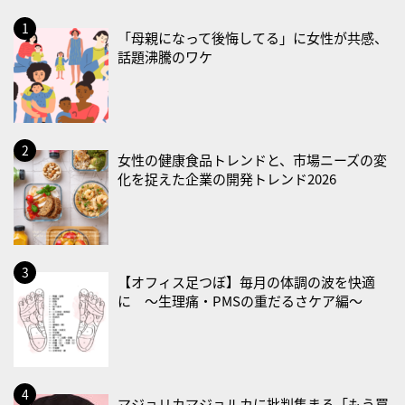
2026/08/13(木)
「母親になって後悔してる」に女性が共感、
・一汁三菜の日
話題沸騰のワケ
2026/08/17(月)
・減塩の日
2026/08/18(火)
・防犯の日
女性の健康食品トレンドと、市場ニーズの変
化を捉えた企業の開発トレンド2026
2026/08/19(水)
・世界人道デー
・食育の日
2026/08/21(金)
【オフィス足つぼ】毎月の体調の波を快適
に 〜生理痛・PMSの重だるさケア編〜
・治療アプリの日
・献血の日
2026/08/22(土)
・禁煙の日
マジョリカマジョルカに批判集まる「もう買