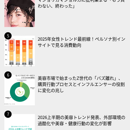
わない、終わった」
2026/08/23(日)
・不眠の日
・乳酸菌の日
2026/08/25(火)
2025年女性トレンド最前線！ペルソナ別イン
・いたわり肌の日
サイトで見る消費動向
2026/08/26(水)
・風呂の日
2026/08/29(土)
美容市場で始まったZ世代の「バズ離れ」、
・筋肉強化の日
購買行動プロセスとインフルエンサーの役割
に変化の兆し
2026/08/30(日)
・ＥＰＡの日
2026/08/31(月)
2026上半期の美容トレンド発表、外部環境の
・菜の日
過酷化や美容・健康行動の変化が影響
・血管内破砕術（IVL）の日