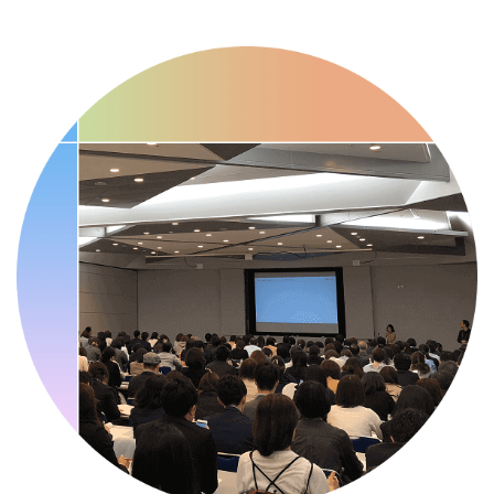
・職場の健康診断実施強化月間
・人口内耳の日
・骨盤臓器脱 克服の日
2026/09/10(木)
・がん征圧月間
・世界アルツハイマー月間
・健康増進普及月間
・歯ヂカラ探究月間
・職場の健康診断実施強化月間
・自殺予防週間
・世界自殺予防デー
・日本骨髄増殖性腫瘍の日
・知的障害者愛護デー
・糖化の日
2026/09/11(金)