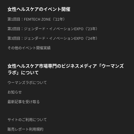
2026/09/15(火)
女性ヘルスケアのイベント開催
・がん征圧月間
第1回目：FEMTECH ZONE（’22年）
・世界アルツハイマー月間
第2回目：ジェンダード・イノベーションEXPO（’23年）
・健康増進普及月間
第3回目：ジェンダード・イノベーションEXPO（’24年）
・歯ヂカラ探究月間
その他のイベント開催実績
・職場の健康診断実施強化月間
・自殺予防週間
女性ヘルスケア市場専門のビジネスメディア「ウーマンズ
2026/09/16(水)
ラボ」について
・がん征圧月間
ウーマンズラボについて
・世界アルツハイマー月間
お知らせ
・健康増進普及月間
最新記事を受け取る
・歯ヂカラ探究月間
・職場の健康診断実施強化月間
サイトのご利用について
・自殺予防週間
販売レポート利用規約
2026/09/17(木)