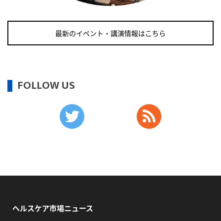
・がん征圧月間
・世界アルツハイマー月間
最新のイベント・講演情報はこちら
・健康増進普及月間
・歯ヂカラ探究月間
・職場の健康診断実施強化月間
・自殺予防週間
FOLLOW US
2026/09/12(土)
・がん征圧月間
・世界アルツハイマー月間
・健康増進普及月間
・歯ヂカラ探究月間
・職場の健康診断実施強化月間
・自殺予防週間
・育児の日
ヘルスケア市場ニュース
2026/09/13(日)