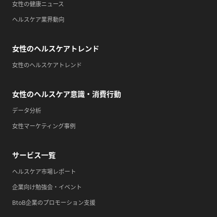
女性の健康ニュース
・がん征圧月間
ヘルスケア業界動向
・世界アルツハイマー月間
・健康増進普及月間
女性のヘルスケアトレンド
・歯ヂカラ探究月間
・職場の健康診断実施強化月間
女性のヘルスケアトレンド
・自殺予防週間
・一汁三菜の日
女性のヘルスケア意識・消費行動
2026/09/14(月)
データ分析
・がん征圧月間
女性マーケティング事例
・世界アルツハイマー月間
・健康増進普及月間
サービス一覧
・歯ヂカラ探究月間
ヘルスケア市場レポート
・職場の健康診断実施強化月間
企業向け勉強会・イベント
・自殺予防週間
BtoB企業のプロモーション支援
・心、血管病予防デー