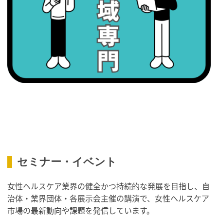
・歯ヂカラ探究月間
・職場の健康診断実施強化月間
2026/09/08(火)
・がん征圧月間
・世界アルツハイマー月間
・健康増進普及月間
・歯ヂカラ探究月間
・職場の健康診断実施強化月間
・スッキリ美腸の日
・よくばり脱毛の日
2026/09/09(水)
セミナー・イベント
・がん征圧月間
・世界アルツハイマー月間
女性ヘルスケア業界の健全かつ持続的な発展を目指し、自
・健康増進普及月間
治体・業界団体・各展示会主催の講演で、女性ヘルスケア
・歯ヂカラ探究月間
市場の最新動向や課題を発信しています。