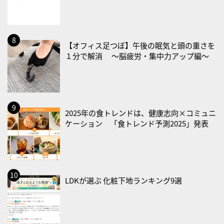
2026/09/01(火)
・がん征圧月間
・世界アルツハイマー月間
【オフィス足つぼ】午後の眠気と頭の重さを
１分で解消 〜脳疲労・集中力アップ編〜
・健康増進普及月間
・歯ヂカラ探究月間
・職場の健康診断実施強化月間
・大腸がん検診の日
2025年の食トレンドは、健康志向×コミュニ
・防災の日
ケーション 「食トレンド予測2025」発表
2026/09/02(水)
・がん征圧月間
・世界アルツハイマー月間
・健康増進普及月間
LDKが選ぶ 化粧下地ランキング9選
・歯ヂカラ探究月間
・職場の健康診断実施強化月間