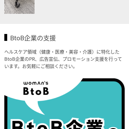
・職場の健康診断実施強化月間
2026/09/03(木)
・がん征圧月間
・世界アルツハイマー月間
BtoB企業の支援
・健康増進普及月間
・歯ヂカラ探究月間
ヘルスケア領域（健康・医療・美容・介護）に特化した
・職場の健康診断実施強化月間
BtoB企業のPR、広告宣伝、プロモーション支援を行って
・秋の睡眠の日
います。お気軽にご相談ください。
2026/09/04(金)
・がん征圧月間
・世界アルツハイマー月間
・健康増進普及月間
・歯ヂカラ探究月間
・職場の健康診断実施強化月間
・世界性の健康デー