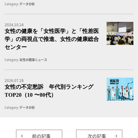
Category:
データ分析
2024.10.24
女
女性の健康を「女性医学」と「性差医
学」の両視点で推進、女性の健康総合
センター
Category:
女性の健康ニュース
2026.07.28
女
女性の不定愁訴 年代別ランキング
TOP20（10 〜80代）
Category:
データ分析
前の記事
次の記事