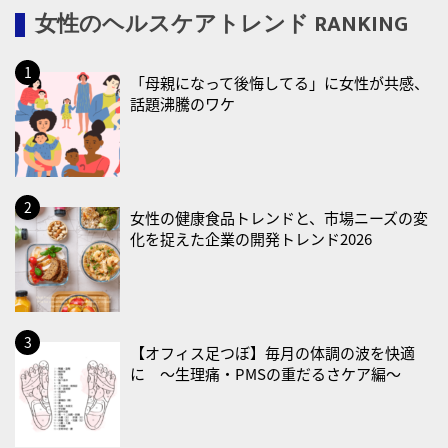
女性のヘルスケアトレンド RANKING
・育児の日
2026/08/13(木)
「母親になって後悔してる」に女性が共感、
・一汁三菜の日
話題沸騰のワケ
2026/08/17(月)
・減塩の日
2026/08/18(火)
・防犯の日
女性の健康食品トレンドと、市場ニーズの変
化を捉えた企業の開発トレンド2026
2026/08/19(水)
・世界人道デー
・食育の日
2026/08/21(金)
【オフィス足つぼ】毎月の体調の波を快適
に 〜生理痛・PMSの重だるさケア編〜
・治療アプリの日
・献血の日
2026/08/22(土)