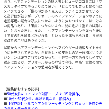
おり、ヘアファンデーションの購入者レビューや口コミには「マ
スカラタイプでやるより楽で良い」「どこででもさっと髪の毛に
メイクできる」「髪の毛が多く見える。うまくごまかせている」
と高評価が並ぶが、プリオールのヘアファンデーションのように
毛髪専用の場合は頭皮につかないように気をつけなくてはいけな
い商品もあり、「頭皮につかないように髪の毛だけ塗るのは難し
い」と言った声も。また、「ヘアファンデーションを塗った後に
手で髪の毛を触ると粉が移る」といった不満も見られる。まだま
だ改善の余地はありそうだ。
以前からヘアファンデーションやヘアパウダーは通販サイトを中
心に販売されてきたが、白髪隠し・頭皮隠しの第一候補というポ
ジションは確立されていなかった。手軽な一方で色移りしやすい
難点はあるが、プリオールからの登場で今後、中高年女性の間で
ヘアファンデーションの愛用者が増えそうだ。
【編集部おすすめ記事】
■
50代女性のエイジング対策ニーズは「印象操作」
■
10代～50代女性、年齢で異なる「肌悩み」
■
【保存版】ヘルスケア女性マーケティングに役立つ！政府公表
の資料・データまとめ