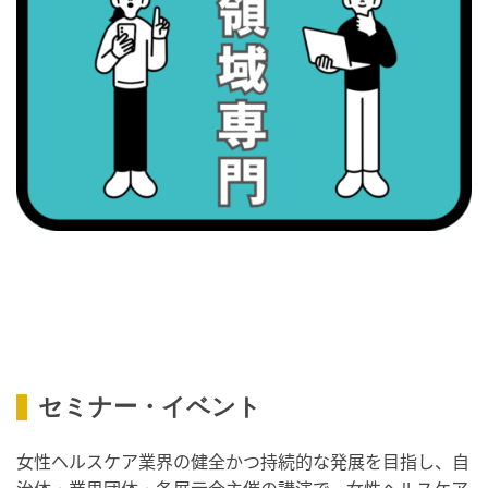
・健康増進普及月間
・歯ヂカラ探究月間
・職場の健康診断実施強化月間
2026/09/08(火)
・がん征圧月間
・世界アルツハイマー月間
・健康増進普及月間
・歯ヂカラ探究月間
・職場の健康診断実施強化月間
・スッキリ美腸の日
・よくばり脱毛の日
2026/09/09(水)
セミナー・イベント
・がん征圧月間
・世界アルツハイマー月間
女性ヘルスケア業界の健全かつ持続的な発展を目指し、自
・健康増進普及月間