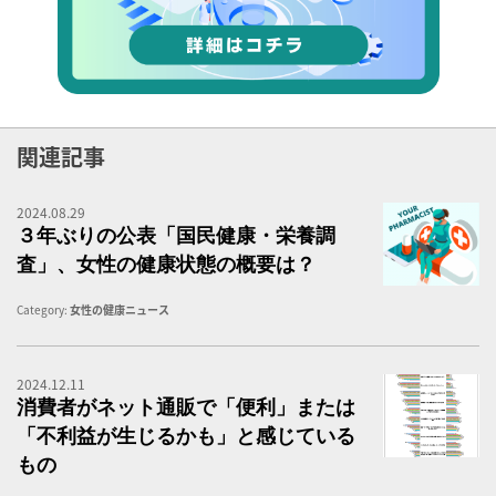
関連記事
2024.08.29
３
３年ぶりの公表「国民健康・栄養調
査」、女性の健康状態の概要は？
Category:
女性の健康ニュース
2024.12.11
消
消費者がネット通販で「便利」または
「不利益が生じるかも」と感じている
もの