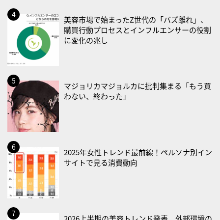
・禁煙の日
美容市場で始まったZ世代の「バズ離れ」、
購買行動プロセスとインフルエンサーの役割
2026/08/23(日)
に変化の兆し
・不眠の日
・乳酸菌の日
2026/08/25(火)
マジョリカマジョルカに批判集まる「もう買
・いたわり肌の日
わない、終わった」
2026/08/26(水)
・風呂の日
2026/08/29(土)
2025年女性トレンド最前線！ペルソナ別イン
・筋肉強化の日
サイトで見る消費動向
2026/08/30(日)
・ＥＰＡの日
2026/08/31(月)
2026上半期の美容トレンド発表、外部環境の
・菜の日