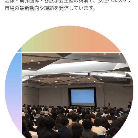
治体・業界団体・各展示会主催の講演で、女性ヘルスケア
・歯ヂカラ探究月間
市場の最新動向や課題を発信しています。
・職場の健康診断実施強化月間
・人口内耳の日
・骨盤臓器脱 克服の日
2026/09/10(木)
・がん征圧月間
・世界アルツハイマー月間
・健康増進普及月間
・歯ヂカラ探究月間
・職場の健康診断実施強化月間
・自殺予防週間
・世界自殺予防デー
・日本骨髄増殖性腫瘍の日
・知的障害者愛護デー
・糖化の日