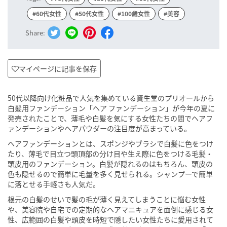
#60代女性
#50代女性
#100歳女性
#美容
Share:
マイページに記事を保存
50代以降向け化粧品で人気を集めている資生堂のプリオールから
白髪用ファンデーション「ヘア ファンデーション」が今年の夏に
発売されたことで、薄毛や白髪を気にする女性たちの間でヘアフ
ァンデーションやヘアパウダーの注目度が高まっている。
ヘアファンデーションとは、スポンジやブラシで白髪に色をつけ
たり、薄毛で目立つ頭頂部の分け目や生え際に色をつける毛髪・
頭皮用のファンデーション。白髪が隠れるのはもちろん、頭皮の
色も隠せるので簡単に毛量を多く見せられる。シャンプーで簡単
に落とせる手軽さも人気だ。
根元の白髪のせいで髪の毛が薄く見えてしまうことに悩む女性
や、美容院や自宅での定期的なヘアマニキュアを面倒に感じる女
性、広範囲の白髪や頭皮を時短で隠したい女性たちに愛用されて