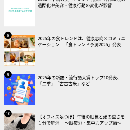
過酷化や美容・健康行動の変化が影響
・血管内破砕術（IVL）の日
2026/09/01(火)
・がん征圧月間
・世界アルツハイマー月間
2025年の食トレンドは、健康志向×コミュニ
ケーション 「食トレンド予測2025」発表
・健康増進普及月間
・歯ヂカラ探究月間
・職場の健康診断実施強化月間
・大腸がん検診の日
2025年の新語・流行語大賞トップ10発表、
・防災の日
「二季」「古古古米」など
2026/09/02(水)
・がん征圧月間
・世界アルツハイマー月間
・健康増進普及月間
【オフィス足つぼ】午後の眠気と頭の重さを
・歯ヂカラ探究月間
１分で解消 〜脳疲労・集中力アップ編〜