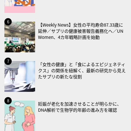
2026/08/31(月)
・菜の日
・血管内破砕術（IVL）の日
【Weekly News】女性の平均寿命87.33歳に
2026/09/01(火)
延伸／サプリの健康被害報告義務化へ／UN
Women、4カ年戦略計画を始動
・がん征圧月間
・世界アルツハイマー月間
・健康増進普及月間
・歯ヂカラ探究月間
「女性の健康」と「食によるエピジェネティ
クス」の関係を紐解く、最新の研究から見え
・職場の健康診断実施強化月間
たサプリの新たな役割
・大腸がん検診の日
・防災の日
2026/09/02(水)
妊娠が老化を加速させることが明らかに、
・がん征圧月間
DNA解析で生物学的年齢の進み方を確認
・世界アルツハイマー月間
・健康増進普及月間