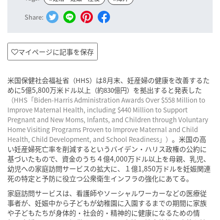
Share:
マイページに記事を保存
米国保健社会福祉省
は8月末、妊産婦の健康を改善するた
（HHS）
めに5億5,800万米ドル以上
を拠出すると発表した
（約830億円）
（HHS「
Biden-Harris Administration Awards Over $558 Million to
Improve Maternal Health, including $440 Million to Support
Pregnant and New Moms, Infants, and Children through Voluntary
Home Visiting Programs Proven to Improve Maternal and Child
。米国の高
Health, Child Development, and School Readiness
」）
い妊産婦死亡率を削減するというバイデン・ハリス政権の公約に
基づいたもので、資金のうち４億4,000万ドル以上を母親、乳児、
幼児への家庭訪問サービスの拡大に、１億1,850万ドルを妊娠関連
死の特定と予防に役立つ公衆衛生インフラの強化にあてる。
家庭訪問サービスは、看護師やソーシャルワーカーなどの医療従
事者が、妊娠中から子どもが幼稚園に入園するまでの期間に家族
や子どもたちが身体的・社会的・精神的に健康になるための情