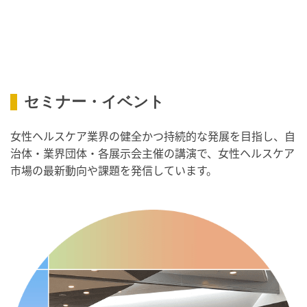
・健康増進普及月間
・歯ヂカラ探究月間
・職場の健康診断実施強化月間
・人口内耳の日
・骨盤臓器脱 克服の日
セミナー・イベント
2026/09/10(木)
女性ヘルスケア業界の健全かつ持続的な発展を目指し、自
・がん征圧月間
治体・業界団体・各展示会主催の講演で、女性ヘルスケア
・世界アルツハイマー月間
市場の最新動向や課題を発信しています。
・健康増進普及月間
・歯ヂカラ探究月間
・職場の健康診断実施強化月間
・自殺予防週間
・世界自殺予防デー
・日本骨髄増殖性腫瘍の日
・知的障害者愛護デー