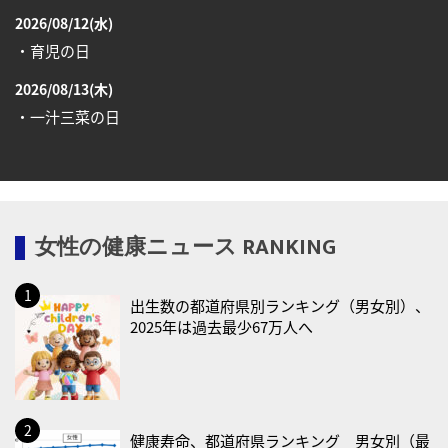
2026/08/12(水)
・育児の日
2026/08/13(木)
・一汁三菜の日
2026/08/17(月)
・減塩の日
2026/08/18(火)
女性の健康ニュース RANKING
・防犯の日
2026/08/19(水)
出生数の都道府県別ランキング（男女別）、
・世界人道デー
2025年は過去最少67万人へ
・食育の日
2026/08/21(金)
・治療アプリの日
・献血の日
健康寿命、都道府県ランキング 男女別（最