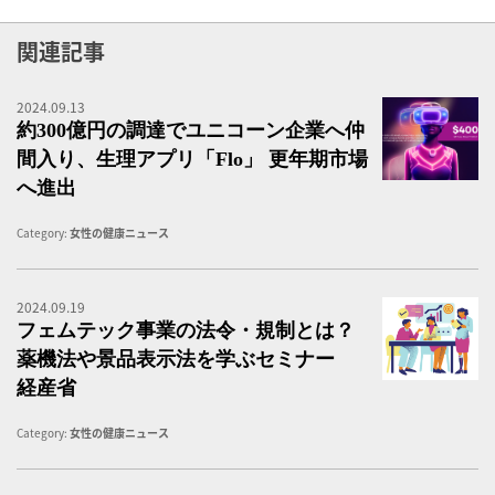
関連記事
2024.09.13
約
約300億円の調達でユニコーン企業へ仲
間入り、生理アプリ「Flo」 更年期市場
へ進出
Category:
女性の健康ニュース
2024.09.19
フ
フェムテック事業の法令・規制とは？
薬機法や景品表示法を学ぶセミナー
経産省
Category:
女性の健康ニュース