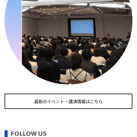
・糖化の日
2026/09/11(金)
・がん征圧月間
・世界アルツハイマー月間
・健康増進普及月間
・歯ヂカラ探究月間
・職場の健康診断実施強化月間
・自殺予防週間
2026/09/12(土)
・がん征圧月間
・世界アルツハイマー月間
最新のイベント・講演情報はこちら
・健康増進普及月間
・歯ヂカラ探究月間
・職場の健康診断実施強化月間
FOLLOW US
・自殺予防週間