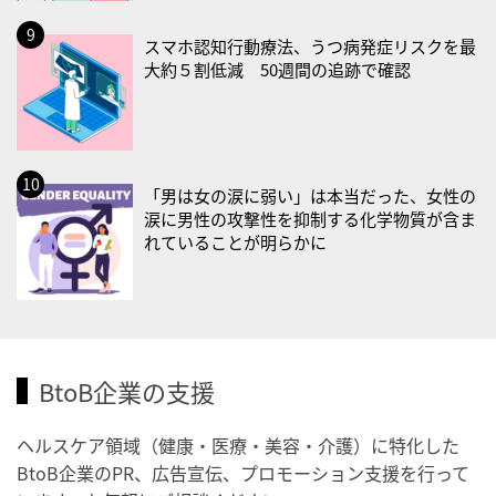
・歯ヂカラ探究月間
・職場の健康診断実施強化月間
スマホ認知行動療法、うつ病発症リスクを最
大約５割低減 50週間の追跡で確認
2026/09/03(木)
・がん征圧月間
・世界アルツハイマー月間
・健康増進普及月間
「男は女の涙に弱い」は本当だった、女性の
・歯ヂカラ探究月間
涙に男性の攻撃性を抑制する化学物質が含ま
・職場の健康診断実施強化月間
れていることが明らかに
・秋の睡眠の日
2026/09/04(金)
・がん征圧月間
・世界アルツハイマー月間
BtoB企業の支援
・健康増進普及月間
・歯ヂカラ探究月間
ヘルスケア領域（健康・医療・美容・介護）に特化した
BtoB企業のPR、広告宣伝、プロモーション支援を行って
・職場の健康診断実施強化月間