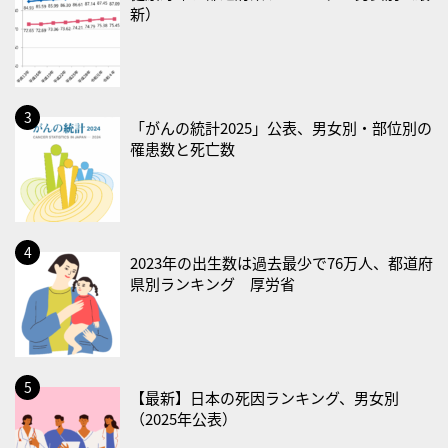
新）
2026/08/22(土)
・禁煙の日
2026/08/23(日)
・不眠の日
「がんの統計2025」公表、男女別・部位別の
罹患数と死亡数
・乳酸菌の日
2026/08/25(火)
・いたわり肌の日
2026/08/26(水)
2023年の出生数は過去最少で76万人、都道府
・風呂の日
県別ランキング 厚労省
2026/08/29(土)
・筋肉強化の日
2026/08/30(日)
【最新】日本の死因ランキング、男女別
・ＥＰＡの日
（2025年公表）