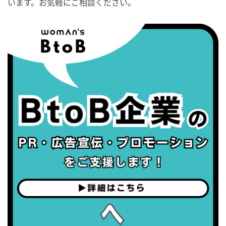
います。お気軽にご相談ください。
・世界性の健康デー
2026/09/05(土)
・がん征圧月間
・世界アルツハイマー月間
・健康増進普及月間
・歯ヂカラ探究月間
・職場の健康診断実施強化月間
2026/09/06(日)
・がん征圧月間
・世界アルツハイマー月間
・健康増進普及月間
・歯ヂカラ探究月間
・職場の健康診断実施強化月間
2026/09/07(月)
・がん征圧月間