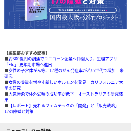
【編集部おすすめ記事】
■
約300億円の調達でユニコーン企業へ仲間入り、生理アプリ
「Flo」 更年期市場へ進出
■
女性の子宮体がん等、17種のがん発症率が若い世代で増加 米
研究
■
女性の骨量を増やす新しいホルモンを発見 カリフォルニア大
学の研究
■
大気汚染で体外受精の成功率が低下 オーストラリアの研究結
果
■
【レポート】売れるフェムテックの「開発」と「販売戦略」
17の障壁と対策