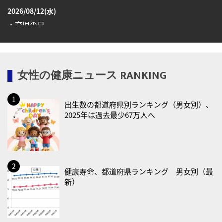
2026/08/12(水)
・育児の日
2026/08/13(木)
・一汁三菜の日
女性の健康ニュース RANKING
2026/08/17(月)
・減塩の日
出生数の都道府県別ランキング（男女別）、
2026/08/18(火)
2025年は過去最少67万人へ
・防犯の日
2026/08/19(水)
・世界人道デー
・食育の日
健康寿命、都道府県ランキング 男女別（最
新）
2026/08/21(金)
・治療アプリの日
・献血の日