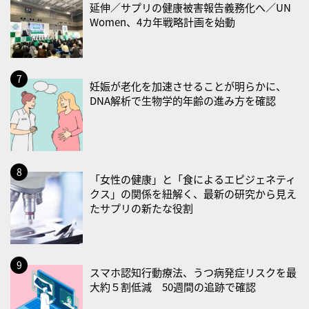
2026/08/31(月)
延伸／サプリの健康被害報告義務化へ／UN
Women、4カ年戦略計画を始動
・菜の日
・血管内破砕術（IVL）の日
2026/09/01(火)
妊娠が老化を加速させることが明らかに、
・がん征圧月間
DNA解析で生物学的年齢の進み方を確認
・世界アルツハイマー月間
・健康増進普及月間
・歯ヂカラ探究月間
・職場の健康診断実施強化月間
「女性の健康」と「食によるエピジェネティ
・大腸がん検診の日
クス」の関係を紐解く、最新の研究から見え
たサプリの新たな役割
・防災の日
2026/09/02(水)
・がん征圧月間
スマホ認知行動療法、うつ病発症リスクを最
・世界アルツハイマー月間
大約５割低減 50週間の追跡で確認
・健康増進普及月間