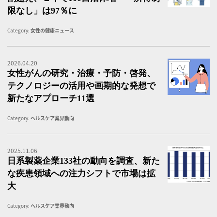
限なし」は97％に
Category:
女性の健康ニュース
2026.04.20
女
女性がんの研究・治療・予防・啓発、
テクノロジーの活用や画期的な発想で
新たなアプローチ11選
Category:
ヘルスケア業界動向
2025.11.06
日
日系製薬企業133社の動向を調査、新た
な疾患領域への注力シフトで市場は拡
大
Category:
ヘルスケア業界動向