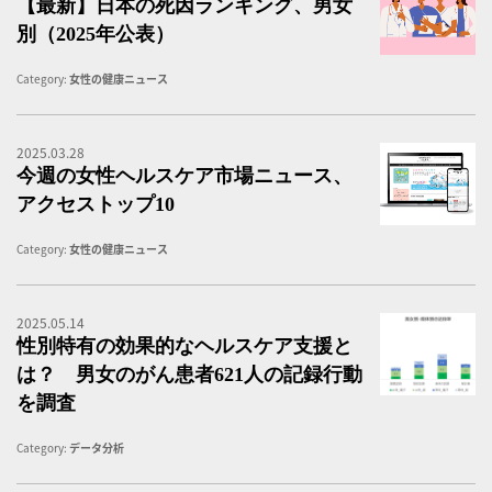
【最新】日本の死因ランキング、男女
別（2025年公表）
Category:
女性の健康ニュース
2025.03.28
女
今週の女性ヘルスケア市場ニュース、
アクセストップ10
Category:
女性の健康ニュース
2025.05.14
【
性別特有の効果的なヘルスケア支援と
は？ 男女のがん患者621人の記録行動
を調査
Category:
データ分析