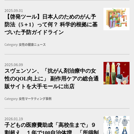
2025.09.01
科
【啓発ツール】日本人のためのがん予
防法（5＋1）って何？ 科学的根拠に基
づいた予防ガイドライン
Category:
女性の健康ニュース
2025.06.09
ス
スヴェンソン、「抗がん剤治療中の女
性のQOL向上に」 副作用ケアの総合通
販サイトを大手モールに出店
Category:
女性マーケティング事例
2026.01.19
子
子どもの医療費助成「高校生まで」９
割超え、１年で100自治体増 「所得制