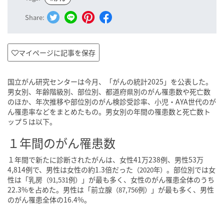
Share:
マイページに記事を保存
国立がん研究センターは今月、「がんの統計2025」を公表した。
男女別、年齢階級別、部位別、都道府県別のがん罹患数や死亡数
のほか、年次推移や部位別のがん検診受診率、小児・AYA世代のが
ん罹患率などをまとめたもの。男女別の年間の罹患数と死亡数ト
ップ５は以下。
１年間のがん罹患数
１年間で新たに診断されたがんは、女性41万238例、男性53万
4,814例で、男性は女性の約1.3倍だった
。部位別では女
（2020年）
性は「乳房
」が最も多く、女性のがん罹患全体のうち
（91,531例）
22.3%を占めた。男性は「前立腺
」が最も多く、男性
（87,756例）
のがん罹患全体の16.4%。