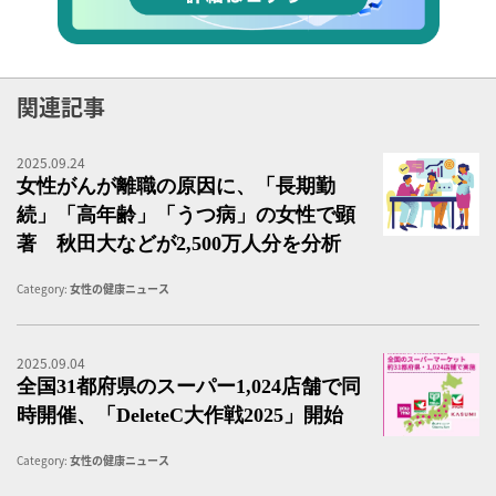
関連記事
2025.09.24
女
女性がんが離職の原因に、「長期勤
続」「高年齢」「うつ病」の女性で顕
著 秋田大などが2,500万人分を分析
Category:
女性の健康ニュース
2025.09.04
が
全国31都府県のスーパー1,024店舗で同
時開催、「deleteC大作戦2025」開始
Category:
女性の健康ニュース