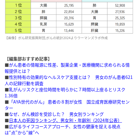
【画像】がん研究振興財団,がんの統計2024よりウーマンズラボ作成
【編集部おすすめ記事】
■
がん患者の情報源に性差、製薬企業・医療機関に求められる情
報提供とは？
■
性別特有の効果的なヘルスケア支援とは？ 男女のがん患者621
人の記録行動を調査
■
乳がんリスクと座位時間を明らかに７時間以上座るとリスク
1.36倍
■
「AYA世代のがん」 患者の８割が女性 国立成育医療研究セン
ター
■
なぜ、がん検診を受診した？ 男女別ランキング
■
日本人の死因ランキング、男女別・年齢別（2024年公表）
■
広がるライフコースアプローチ、女性の健康を捉える視点
は“点”から“線”へ