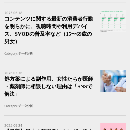
2025.06.18
「
コンテンツに関する最新の消費者行動
を明らかに、視聴時間や利用デバイ
ス、SVODの普及率など（15〜69歳の
男女）
Category:
データ分析
2026.03.26
ワ
処方薬による副作用、女性たちが医師
・薬剤師に相談しない理由は「SNSで
解決」
Category:
データ分析
2025.09.24
【