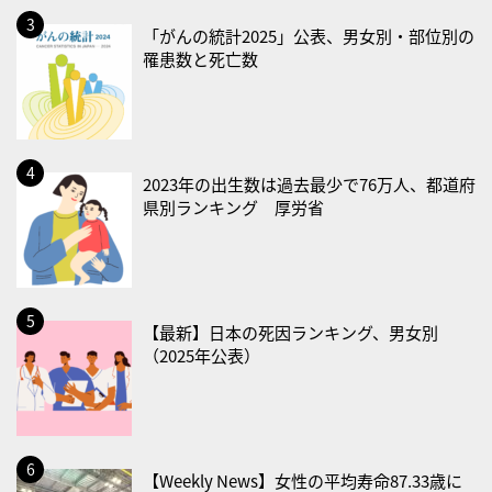
2026/08/22(土)
「がんの統計2025」公表、男女別・部位別の
罹患数と死亡数
・禁煙の日
2026/08/23(日)
・不眠の日
・乳酸菌の日
2023年の出生数は過去最少で76万人、都道府
県別ランキング 厚労省
2026/08/25(火)
・いたわり肌の日
2026/08/26(水)
・風呂の日
【最新】日本の死因ランキング、男女別
2026/08/29(土)
（2025年公表）
・筋肉強化の日
2026/08/30(日)
・ＥＰＡの日
【Weekly News】女性の平均寿命87.33歳に