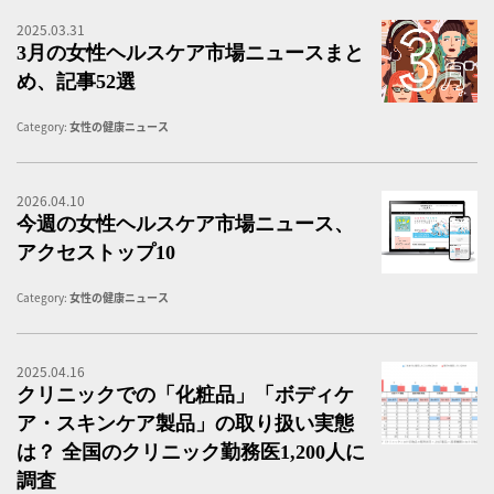
2025.03.31
3
3月の女性ヘルスケア市場ニュースまと
め、記事52選
Category:
女性の健康ニュース
2026.04.10
女
今週の女性ヘルスケア市場ニュース、
アクセストップ10
Category:
女性の健康ニュース
2025.04.16
ク
クリニックでの「化粧品」「ボディケ
ア・スキンケア製品」の取り扱い実態
は？ 全国のクリニック勤務医1,200人に
調査