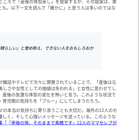
るところで「産後の体型戻し」を提案するが、その提案は、実
とも。以下一文を読んで「確かに」と思う人は多いのではな
素晴らしい」と誉め称え、できない人をおもしろおか
が雑誌やテレビで次々に賞賛されていることで、「産後は元
美しさや女性としての価値は失われる」と女性に思わせてし
、産後の急激な体型の変化を怖いと言う。このような状況で
・育児期の気持ちを「ブルー」にしてしまうだろう。
マの本当の気持ちに寄り添うことも大切だ。海外の12人のセ
優しく、そして心強いメッセージを送っている。このような
事「「産後の体、そのままで素敵です」12人のママセレブが