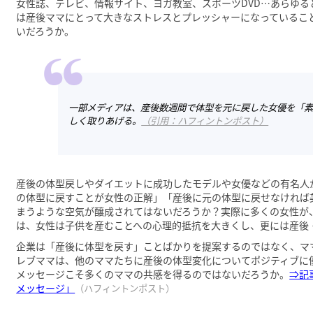
女性誌、テレビ、情報サイト、ヨガ教室、スポーツDVD…あらゆ
は産後ママにとって大きなストレスとプレッシャーになっているこ
いだろうか。
一部メディアは、産後数週間で体型を元に戻した女優を「
しく取りあげる。
（引用：ハフィントンポスト）
産後の体型戻しやダイエットに成功したモデルや女優などの有名人
の体型に戻すことが女性の正解」「産後に元の体型に戻せなければ
まうような空気が醸成されてはないだろうか？実際に多くの女性が
は、女性は子供を産むことへの心理的抵抗を大きくし、更には産後
企業は「産後に体型を戻す」ことばかりを提案するのではなく、マ
レブママは、他のママたちに産後の体型変化についてポジティブに
メッセージこそ多くのママの共感を得るのではないだろうか。
⇒記
メッセージ」
（ハフィントンポスト）