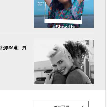
男女の違
記事56選、男