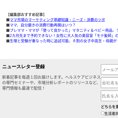
【編集部おすすめ記事】
■
ママ市場のマーケティング基礎知識・ニーズ・消費のツボ
■
ママ、自分磨きの消費行動再開はいつ？
■
プレママ・ママが「使って良かった」マタニティ＆ベビー用品、
■
2カ月先まで予約できない！女性に大人気の美容室「モテ髪師」
■
生理と受験が重なった時に追試可能、８割の女子中高生・母親が
ニュースレター登録
新着記事を毎週１回お届けします。ヘルスケアビジネス
の専門セミナーや、市場分析レポートのリリースなど、
専門情報も最速で配信！
どちらを
生活者