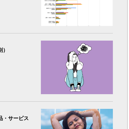
ストレス
別）
女性への
品・サービス