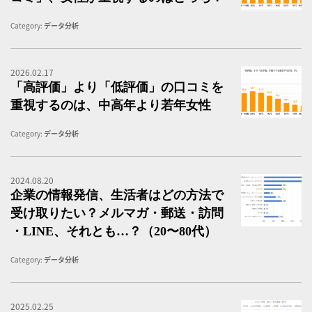
Category:
データ分析
2026.02.17
「
「高評価」より「低評価」の口コミを
重視するのは、中高年より若年女性
Category:
データ分析
2024.08.20
企
企業の情報発信、生活者はどの方法で
受け取りたい？メルマガ・郵送・訪問
・LINE、それとも…？（20〜80代）
Category:
データ分析
2025.02.25
イ