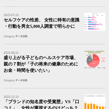
2025.07.23
＜
セルフケアの性差、 女性に特有の意識
・行動を男女5,000人調査で明らかに
Category:
データ分析
2025.08.21
＜
盛り上がる子どものヘルスケア市場、
親の７割が「子の将来の健康のために
お金・時間を使いたい」
Category:
データ分析
2025.12.15
「
「ブランドの知名度や受賞歴」VS「口
コミ」、女性が重視するのはどっち？