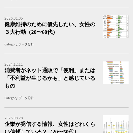
2026.01.05
健
健康維持のために優先したい、女性の
３大行動（20〜60代）
Category:
データ分析
2024.12.11
消
消費者がネット通販で「便利」または
「不利益が生じるかも」と感じている
もの
Category:
データ分析
2025.08.28
企
企業が発信する情報、女性はどれくら
い信頼している？（20〜50代）