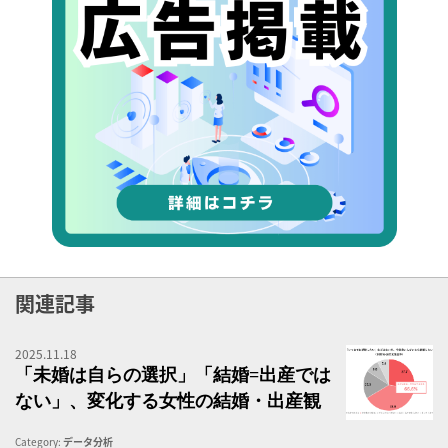
関連記事
2025.11.18
「
「未婚は自らの選択」「結婚=出産では
ない」、変化する女性の結婚・出産観
Category:
データ分析