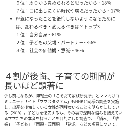
６位：周りから責められると思ったから…18%
７位：口に出しにくい時代や環境だったから…17%
母親になったことを後悔しないようになるために
は、変わるべき・変えるべきは？トップ3
１位：自分自身…61%
２位：子どもの父親・パートナー…56%
３位：社会の価値観・意識…46%
４割が後悔、子育ての期間が
長いほど顕著に
少し前になるが、博報堂の「こそだて家族研究所」とママ向けコ
ミュニティサイト「ママスタジアム」もNHKと同様の調査を実施
し、出産を後悔している女性が同程度いることを明らかにしてい
る
。子どもを優先するも、その裏で深刻な悩みを抱えてい
（2019）
るママたちの本音を探ることを目的にした調査で、「悩み」「離
婚」「子ども」「両親・義両親」「欲求」などの項目について、