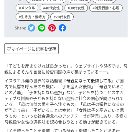
#メンタル
#40代女性
#30代女性
#消費行動・心理
#生き方・働き方
#20代女性
Share:
マイページに記事を保存
「子どもを産まなければ良かった」。ウェブサイトやSNSでは、母
親によるそんな言葉に賛否両論の声が集まっているーー。
イスラエル発の世界的な話題書『
母親になって後悔してる
』が国
内で反響を呼んだのを機に、「子を産んだ後悔」「母親でいるこ
との苦痛」「子を持たない選択」など、子どもを持つことのネガ
ティブな側面や子どもを持たない選択に社会の関心が向けられて
いる。「母は無償の愛を子へ注ぐもの」「母は子の犠牲になるの
が当たり前」「子がいることは幸せ」「女性は子を産みたいと思
うもの」といった社会通念へのアンチテーゼが背景にあり、多様な
母親像や女性の選択肢を認め合おうとする動きが起きている。
「子を持ったことを後悔している母親・後悔したことがある母