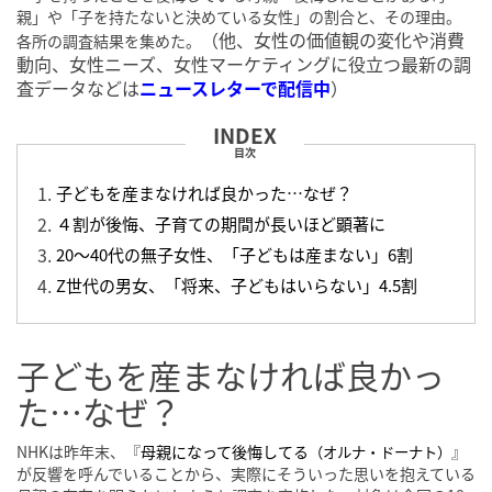
親」や「子を持たないと決めている女性」の割合と、その理由。
（他、女性の価値観の変化や消費
各所の調査結果を集めた。
動向、女性ニーズ、女性マーケティングに役立つ最新の調
査データなどは
ニュースレターで配信中
）
目次
子どもを産まなければ良かった…なぜ？
４割が後悔、子育ての期間が長いほど顕著に
20〜40代の無子女性、「子どもは産まない」6割
Z世代の男女、「将来、子どもはいらない」4.5割
子どもを産まなければ良かっ
た…なぜ？
NHKは昨年末、『
母親になって後悔してる
』
（オルナ・ドーナト）
が反響を呼んでいることから、実際にそういった思いを抱えている