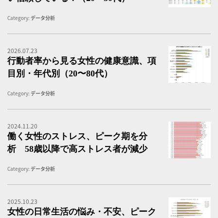
Category:
データ分析
2026.07.23
行
行動者率から見る女性の健康意識、項
目別・年代別（20〜80代）
Category:
データ分析
2024.11.20
働
働く女性のストレス、ピーク期を分
析 58歳以降で高ストレス者が減少
Category:
データ分析
2025.10.23
女
女性の日常生活の悩み・不安、ピーク