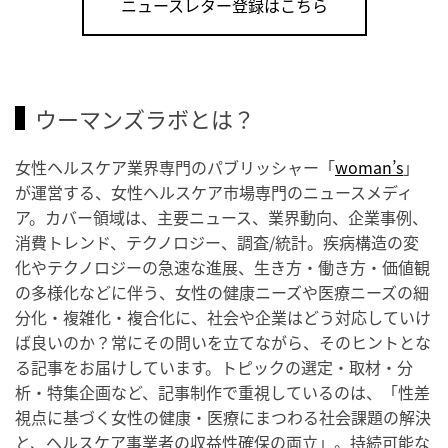
ニュースレター登録はこちら
ウーマンズラボとは？
女性ヘルスケア業界専門のパブリッシャー「
woman’s
」
が運営する、女性ヘルスケア市場専門のニュースメディ
ア。カバー領域は、主要ニュース、業界動向、企業事例、
消費トレンド、テクノロジー、調査/統計。疾病構造の変
化やテクノロジーの急速な進展、生き方・働き方・価値観
の多様化などに伴う、女性の健康ニーズや医療ニーズの細
分化・複雑化・複合化に、社会や企業はどう対応していけ
ば良いのか？常にその問いを立てながら、そのヒントとな
る記事をお届けしています。トピックの選定・取材・分
析・特集企画など、記事制作で重視しているのは、「性差
視点に基づく女性の健康・医療にまつわる社会課題の解決
と、ヘルスケア事業者の収益性確保の両立」。持続可能な