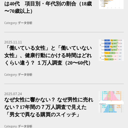
は40代 項目別・年代別の割合（18歳
〜70歳以上）
Category:
データ分析
2025.11.11
「
「働いている女性」と「働いていない
女性」、健康行動にかける時間はどれ
くらい違う？ １万人調査（20〜60代）
Category:
データ分析
2025.07.24
男
なぜ女性に響かない？ なぜ男性に売れ
ない？17年間の７万人調査で見えた
「男女で異なる購買のスイッチ」
Category:
データ分析