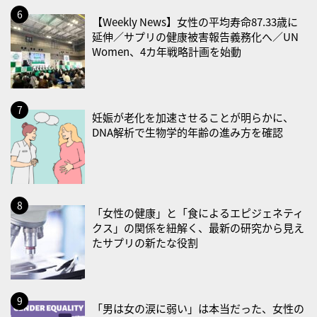
・ＥＰＡの日
【Weekly News】女性の平均寿命87.33歳に
2026/08/31(月)
延伸／サプリの健康被害報告義務化へ／UN
Women、4カ年戦略計画を始動
・菜の日
・血管内破砕術（IVL）の日
2026/09/01(火)
妊娠が老化を加速させることが明らかに、
・がん征圧月間
DNA解析で生物学的年齢の進み方を確認
・世界アルツハイマー月間
・健康増進普及月間
・歯ヂカラ探究月間
・職場の健康診断実施強化月間
「女性の健康」と「食によるエピジェネティ
・大腸がん検診の日
クス」の関係を紐解く、最新の研究から見え
たサプリの新たな役割
・防災の日
2026/09/02(水)
・がん征圧月間
「男は女の涙に弱い」は本当だった、女性の
・世界アルツハイマー月間