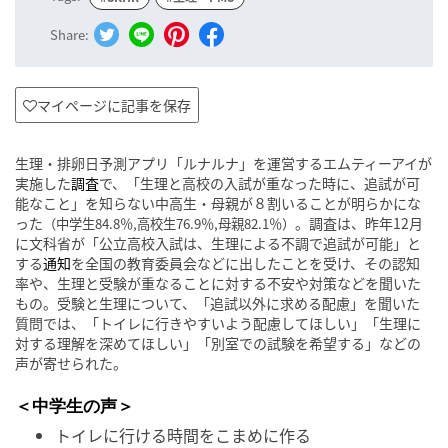
Share:
マイページに記事を保存
生理・排卵日予測アプリ「ルナルナ」を運営するエムティーアイが
実施した
調査
で、「生理と高校の入試が重なった時に、追試が可
能なこと」を知らない中高生・母親が８割いることが明らかにな
った
。調査は、昨年12月
（中学生84.8％,高校生76.9％,母親82.1％）
に文科省が「公立高校入試は、生理による不調で追試が可能」と
する
通知
を全国の教育委員会などに出したことを受け、その認知
率や、生理と受験が重なることに対する不安や対策などを聞いた
もの。受験と生理について、「追試以外に求める配慮」を聞いた
質問では、「トイレに行きやすいよう配慮してほしい」「生理に
対する理解を深めてほしい」「別室での試験を希望する」などの
声が寄せられた。
＜中学生の声＞
トイレに行ける時間をこまめに作る