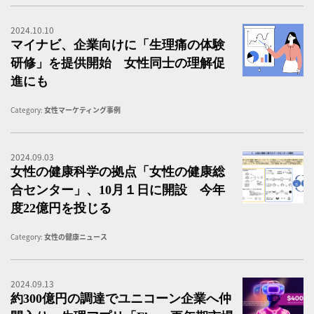
2024.10.10
マ
マイナビ、企業向けに「生理痛の体験
研修」を提供開始 女性同士の理解促
進にも
Category:
女性マーケティング事例
2024.09.03
女
女性の健康科学の拠点「女性の健康総
合センター」、10月１日に開設 今年
度22億円を投じる
Category:
女性の健康ニュース
2024.09.13
約
約300億円の調達でユニコーン企業へ仲