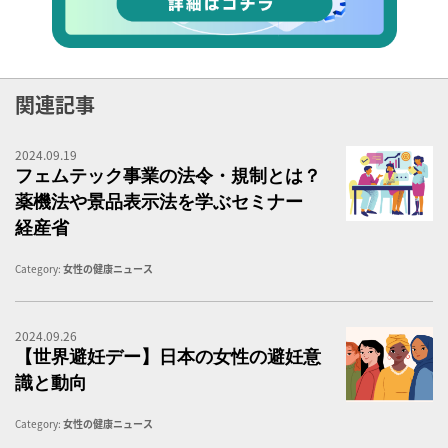
関連記事
2024.09.19
フ
フェムテック事業の法令・規制とは？
薬機法や景品表示法を学ぶセミナー
経産省
Category:
女性の健康ニュース
2024.09.26
海
【世界避妊デー】日本の女性の避妊意
識と動向
Category:
女性の健康ニュース