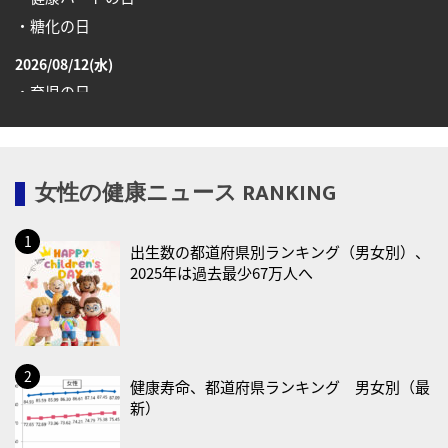
・糖化の日
2026/08/12(水)
・育児の日
2026/08/13(木)
・一汁三菜の日
女性の健康ニュース RANKING
2026/08/17(月)
・減塩の日
出生数の都道府県別ランキング（男女別）、
2026/08/18(火)
2025年は過去最少67万人へ
・防犯の日
2026/08/19(水)
・世界人道デー
・食育の日
健康寿命、都道府県ランキング 男女別（最
新）
2026/08/21(金)