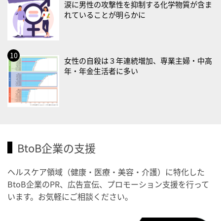
涙に男性の攻撃性を抑制する化学物質が含ま
・健康増進普及月間
れていることが明らかに
・歯ヂカラ探究月間
・職場の健康診断実施強化月間
2026/09/03(木)
女性の自殺は３年連続増加、専業主婦・中高
・がん征圧月間
年・年金生活者に多い
・世界アルツハイマー月間
・健康増進普及月間
・歯ヂカラ探究月間
・職場の健康診断実施強化月間
・秋の睡眠の日
BtoB企業の支援
2026/09/04(金)
ヘルスケア領域（健康・医療・美容・介護）に特化した
・がん征圧月間
BtoB企業のPR、広告宣伝、プロモーション支援を行って
・世界アルツハイマー月間
います。お気軽にご相談ください。
・健康増進普及月間
・歯ヂカラ探究月間