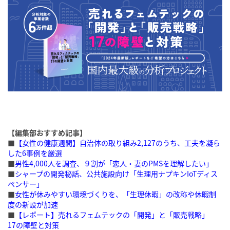
【編集部おすすめ記事】
■
【女性の健康週間】自治体の取り組み2,127のうち、工夫を凝ら
した6事例を厳選
■
男性4,000人を調査、９割が「恋人・妻のPMSを理解したい」
■
シャープの開発秘話、公共施設向け「生理用ナプキンIoTディス
ペンサー」
■
女性が休みやすい環境づくりを、「生理休暇」の改称や休暇制
度の新設が加速
■
【レポート】売れるフェムテックの「開発」と「販売戦略」
17の障壁と対策