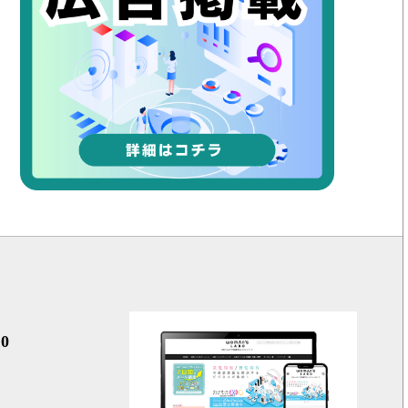
女性の健
0