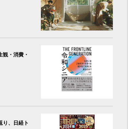
「令和シ
生観・消費・
2025
り返り、日経ト