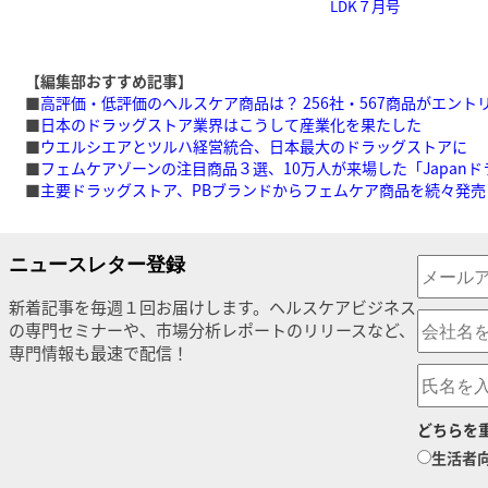
LDK７月号
【編集部おすすめ記事】
■
高評価・低評価のヘルスケア商品は？ 256社・567商品がエント
■
日本のドラッグストア業界はこうして産業化を果たした
■
ウエルシエアとツルハ経営統合、日本最大のドラッグストアに 
■
フェムケアゾーンの注目商品３選、10万人が来場した「Japan
■
主要ドラッグストア、PBブランドからフェムケア商品を続々発売
ニュースレター登録
新着記事を毎週１回お届けします。ヘルスケアビジネス
の専門セミナーや、市場分析レポートのリリースなど、
専門情報も最速で配信！
どちらを
生活者