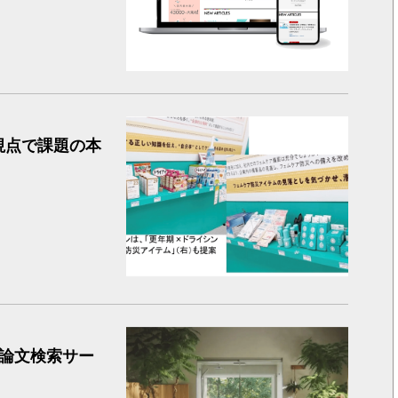
Hoiito様
視点で課題の本
日経優秀
向け論文検索サー