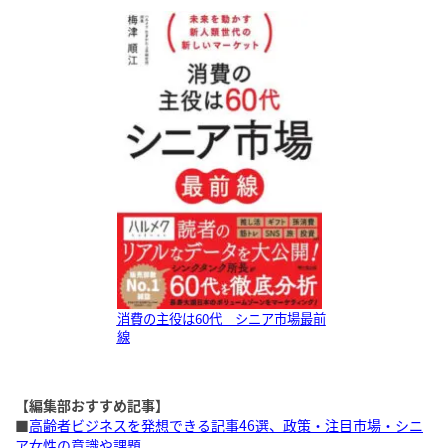
消費の主役は60代 シニア市場最前
線
【編集部おすすめ記事】
■
高齢者ビジネスを発想できる記事46選、政策・注目市場・シニ
ア女性の意識や課題