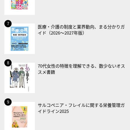
・がん征圧月間
・世界アルツハイマー月間
・健康増進普及月間
・歯ヂカラ探究月間
医療・介護の制度と業界動向、まる分かりガ
イド（2026〜2027年版）
・職場の健康診断実施強化月間
・大腸がん検診の日
・防災の日
2026/09/02(水)
70代女性の特徴を理解できる、数少ないオス
・がん征圧月間
スメ書籍
・世界アルツハイマー月間
・健康増進普及月間
・歯ヂカラ探究月間
・職場の健康診断実施強化月間
サルコペニア・フレイルに関する栄養管理ガ
イドライン2025
2026/09/03(木)
・がん征圧月間