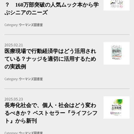
？ 160万部突破の人気ムック本から学
ぶシニアのニーズ
Category:
ウーマンズ図書室
2025.02.21
医
医療現場で行動経済学はどう活用され
ている？ナッジを適切に活用するため
の実践例
Category:
ウーマンズ図書室
2025.05.23
ラ
長寿化社会で、個人・社会はどう変わ
るべきか？ ベストセラー『ライフシフ
ト』から新刊
Category:
ウーマンズ図書室