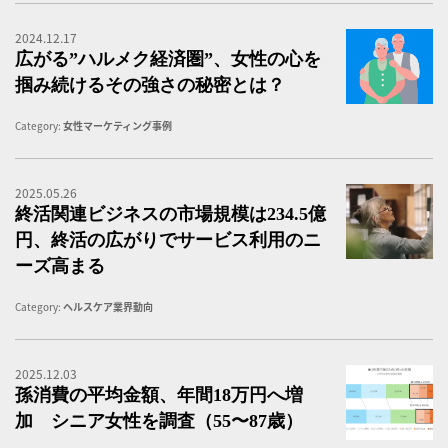
2024.12.17
広
広がる”ハルメク経済圏”、女性の心を
掴み続けるその強さの秘密とは？
Category:
女性マーケティング事例
2025.05.26
シ
終活関連ビジネスの市場規模は234.5億
円、終活の広がりでサービス利用のニ
ーズ高まる
Category:
ヘルスケア業界動向
2025.12.03
【
孫消費の平均金額、年間18万円へ増
加 シニア女性を調査（55〜87歳）