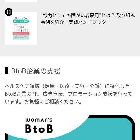
・世界アルツハイマー月間
・健康増進普及月間
“戦力としての障がい者雇用”とは？ 取り組み
・歯ヂカラ探究月間
事例を紹介 実践ハンドブック
・職場の健康診断実施強化月間
・秋の睡眠の日
2026/09/04(金)
・がん征圧月間
・世界アルツハイマー月間
BtoB企業の支援
・健康増進普及月間
・歯ヂカラ探究月間
ヘルスケア領域（健康・医療・美容・介護）に特化した
BtoB企業のPR、広告宣伝、プロモーション支援を行って
・職場の健康診断実施強化月間
います。お気軽にご相談ください。
・世界性の健康デー
2026/09/05(土)
・がん征圧月間
・世界アルツハイマー月間