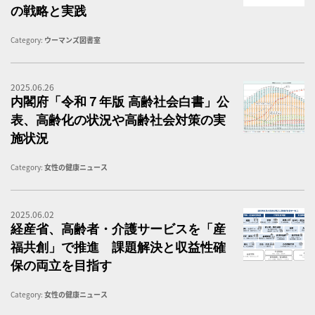
の戦略と実践
Category:
ウーマンズ図書室
2025.06.26
内
内閣府「令和７年版 高齢社会白書」公
表、高齢化の状況や高齢社会対策の実
施状況
Category:
女性の健康ニュース
2025.06.02
高
経産省、高齢者・介護サービスを「産
福共創」で推進 課題解決と収益性確
保の両立を目指す
Category:
女性の健康ニュース