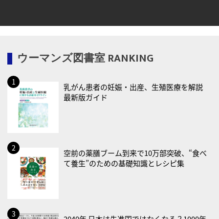
2026/08/17(月)
・減塩の日
2026/08/18(火)
ウーマンズ図書室 RANKING
・防犯の日
2026/08/19(水)
乳がん患者の妊娠・出産、生殖医療を解説
・世界人道デー
最新版ガイド
・食育の日
2026/08/21(金)
・治療アプリの日
・献血の日
空前の薬膳ブーム到来で10万部突破、“食べ
て養生”のための基礎知識とレシピ集
2026/08/22(土)
・禁煙の日
2026/08/23(日)
・不眠の日
2040年 日本は先進国ではなくなる？1000年