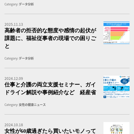
Category:
データ分析
2025.11.13
福
高齢者の拒否的な態度や感情の起伏が
課題に、福祉従事者の現場での困りご
と
Category:
データ分析
2024.12.09
仕
仕事と介護の両立支援セミナー、ガイ
ドライン解説や事例紹介など 経産省
Category:
女性の健康ニュース
2024.10.18
女
女性が60歳過ぎたら買いたいモノって