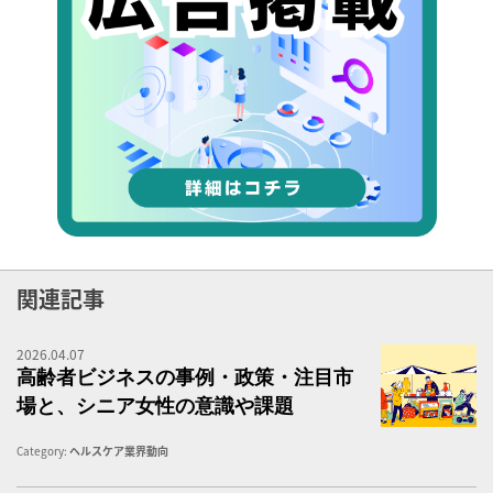
関連記事
2026.04.07
台
高齢者ビジネスの事例・政策・注目市
場と、シニア女性の意識や課題
Category:
ヘルスケア業界動向