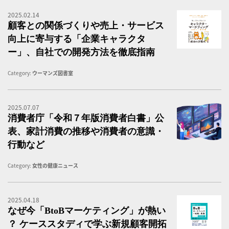
2025.02.14
顧
顧客との関係づくりや売上・サービス
向上に寄与する「企業キャラクタ
ー」、自社での開発方法を徹底指南
Category:
ウーマンズ図書室
2025.07.07
女
消費者庁「令和７年版消費者白書」公
表、家計消費の推移や消費者の意識・
行動など
Category:
女性の健康ニュース
2025.04.18
事
なぜ今「BtoBマーケティング」が熱い
？ ケーススタディで学ぶ新規顧客開拓