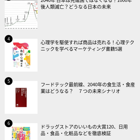
後人類滅亡？どうなる日本の未来
・乳酸菌の日
2026/08/25(火)
・いたわり肌の日
2026/08/26(水)
心理学を駆使すれば商品は売れる！心理テク
・風呂の日
ニックを学べるマーケティング書籍5選
2026/08/29(土)
・筋肉強化の日
2026/08/30(日)
フードテック最前線、2040年の食生活・食産
・ＥＰＡの日
業はどうなる？ ７つの未来シナリオ
2026/08/31(月)
・菜の日
・血管内破砕術（IVL）の日
ドラッグストアのいいもの大賞120、日用
2026/09/01(火)
品・食品・化粧品などを徹底検証