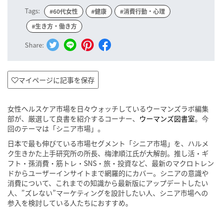
Tags:
#60代女性
#健康
#消費行動・心理
#生き方・働き方
Share:
マイページに記事を保存
女性ヘルスケア市場を日々ウォッチしているウーマンズラボ編集
部が、厳選して良書を紹介するコーナー、
ウーマンズ図書室
。今
回のテーマは「シニア市場」。
日本で最も伸びている市場セグメント「シニア市場」を、ハルメ
ク生きかた上手研究所の所長、梅津順江氏が大解剖。推し活・ギ
フト・孫消費・筋トレ・SNS・旅・投資など、最新のマクロトレン
ドからユーザーインサイトまで網羅的にカバー。シニアの意識や
消費について、これまでの知識から最新版にアップデートしたい
人、”ズレない”マーケティングを設計したい人、シニア市場への
参入を検討している人たちにおすすめ。