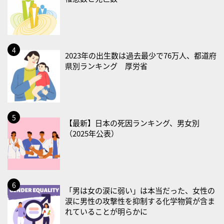
2026/08/26(水)
・風呂の日
2026/08/29(土)
2023年の出生数は過去最少で76万人、都道府
・筋肉強化の日
県別ランキング 厚労省
2026/08/30(日)
・ＥＰＡの日
2026/08/31(月)
【最新】日本の死因ランキング、男女別
・菜の日
（2025年公表）
・血管内破砕術（IVL）の日
2026/09/01(火)
・がん征圧月間
「男は女の涙に弱い」は本当だった、女性の
・世界アルツハイマー月間
涙に男性の攻撃性を抑制する化学物質が含ま
・健康増進普及月間
れていることが明らかに
・歯ヂカラ探究月間