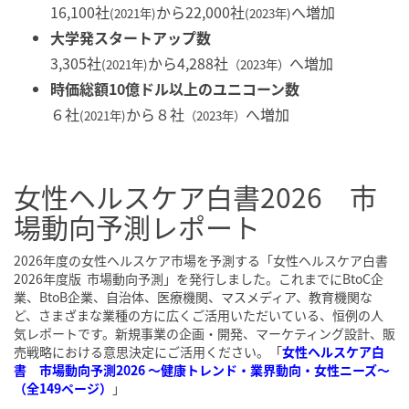
16,100社
から22,000社
へ増加
(2021年)
(2023年)
大学発スタートアップ数
3,305社
から4,288社
へ増加
(2021年)
（2023年）
時価総額10億ドル以上のユニコーン数
６社
から８社
へ増加
(2021年)
（2023年）
女性ヘルスケア白書2026 市
場動向予測レポート
2026年度の女性ヘルスケア市場を予測する「女性ヘルスケア白書
2026年度版 市場動向予測」を発行しました。これまでにBtoC企
業、BtoB企業、自治体、医療機関、マスメディア、教育機関な
ど、さまざまな業種の方に広くご活用いただいている、恒例の人
気レポートです。新規事業の企画・開発、マーケティング設計、販
売戦略における意思決定にご活用ください。
「
女性ヘルスケア白
書 市場動向予測2026 ～健康トレンド・業界動向・女性ニーズ～
（全149ページ）
」