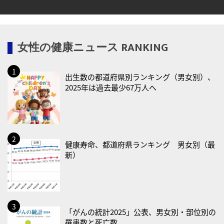
2026/08/18(火)
・防犯の日
2026/08/19(水)
女性の健康ニュース RANKING
・世界人道デー
・食育の日
出生数の都道府県別ランキング（男女別）、
2026/08/21(金)
2025年は過去最少67万人へ
・治療アプリの日
・献血の日
2026/08/22(土)
・禁煙の日
健康寿命、都道府県ランキング 男女別（最
新）
2026/08/23(日)
・不眠の日
・乳酸菌の日
2026/08/25(火)
「がんの統計2025」公表、男女別・部位別の
罹患数と死亡数
・いたわり肌の日