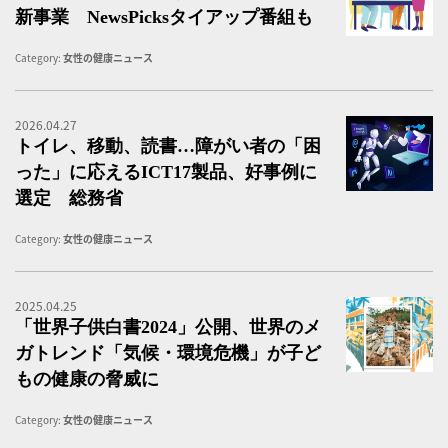
新事業 NewsPicksタイアップ番組も
Category:
女性の健康ニュース
2026.04.27
ト
トイレ、移動、読書…障がい者の「困
った」に応えるICT17製品、好事例に
選定 総務省
Category:
女性の健康ニュース
2025.04.25
「
「世界子供白書2024」公開、世界のメ
ガトレンド「気候・環境危機」が子ど
もの健康の脅威に
Category:
女性の健康ニュース