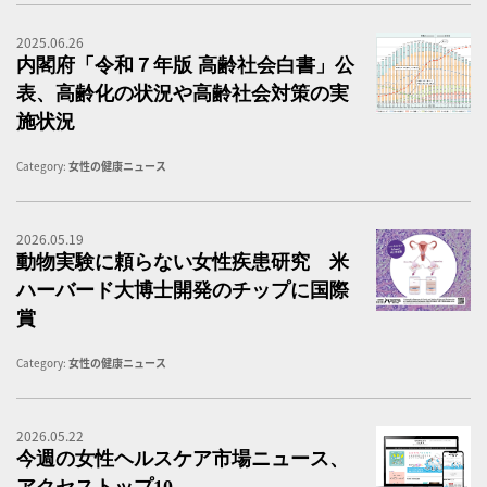
2025.06.26
内
内閣府「令和７年版 高齢社会白書」公
表、高齢化の状況や高齢社会対策の実
施状況
Category:
女性の健康ニュース
2026.05.19
「
動物実験に頼らない女性疾患研究 米
ハーバード大博士開発のチップに国際
賞
Category:
女性の健康ニュース
2026.05.22
女
今週の女性ヘルスケア市場ニュース、