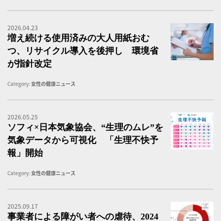
2026.04.23
医
増え続ける使用済みの大人用紙おむ
つ、リサイクル導入を後押し 環境省
が指針改定
Category:
女性の健康ニュース
2026.05.25
『
ソフィ×日本気象協会、“生理のムレ”を
気象データから可視化 「生理不快予
報」開始
Category:
女性の健康ニュース
2025.09.17
「
事業者による障がい者への虐待、2024