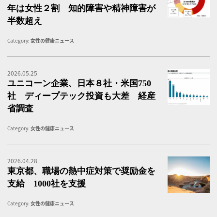
年は女性２割 知的障害や精神障害が
半数超え
Category:
女性の健康ニュース
2026.05.25
ユ
ユニコーン企業、日本８社・米国750
社 ディープテック投資も大差 経産
省調査
Category:
女性の健康ニュース
2026.04.28
メ
東京都、職場の熱中症対策で奨励金を
支給 1000社を支援
Category:
女性の健康ニュース