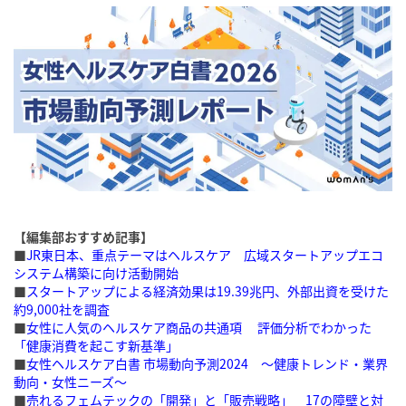
【編集部おすすめ記事】
■
JR東日本、重点テーマはヘルスケア 広域スタートアップエコ
システム構築に向け活動開始
■
スタートアップによる経済効果は19.39兆円、外部出資を受けた
約9,000社を調査
■
女性に人気のヘルスケア商品の共通項 評価分析でわかった
「健康消費を起こす新基準」
■
女性ヘルスケア白書 市場動向予測2024 〜健康トレンド・業界
動向・女性ニーズ〜
■
売れるフェムテックの「開発」と「販売戦略」 17の障壁と対