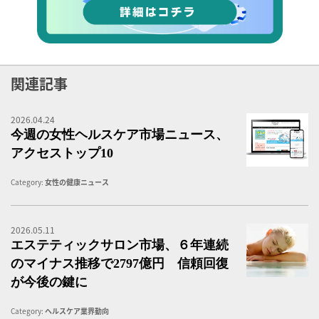
関連記事
2026.04.24
女
今週の女性ヘルスケア市場ニュース、
アクセストップ10
Category:
女性の健康ニュース
2026.05.11
美
エステティックサロン市場、６年連続
のマイナス推移で2797億円 信頼回復
が今後の鍵に
Category:
ヘルスケア業界動向