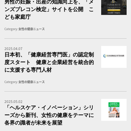
男性の妊娠・出産の知識向上を、「メ
ンズプレコン検定」サイトを公開 こ
ども家庭庁
Category:
女性の健康ニュース
2025.04.07
日
日本初、「健康経営専門医」の認定制
度スタート 健康と企業経営を統合的
に支援する専門人材
Category:
女性の健康ニュース
2025.05.02
ヘ
「ヘルスケア・イノベーション」シリ
ーズから新刊、女性の健康をテーマに
各界の識者が未来を展望