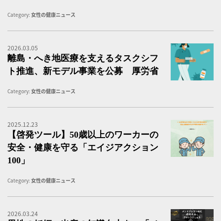
Category:
女性の健康ニュース
2026.03.05
離
離島・へき地医療を支えるタスクシフ
ト推進、新モデル事業を公募 厚労省
Category:
女性の健康ニュース
2025.12.23
エ
【啓発ツール】50歳以上のワーカーの
安全・健康を守る「エイジアクション
100」
Category:
女性の健康ニュース
2026.03.24
「