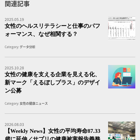
関連記事
2025.05.19
働
女性のヘルスリテラシーと仕事のパフ
ォーマンス、なぜ相関する？
Category:
データ分析
2025.10.28
女
女性の健康を支える企業を見える化、
新マーク「えるぼしプラス」のデザイ
ン公募
Category:
女性の健康ニュース
2026.08.03
【
【Weekly News】女性の平均寿命87.33
歳に延伸／サプリの健康被害報告義務