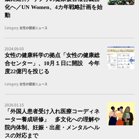
化へ／UN Women、4カ年戦略計画を始
動
Category:
女性の健康ニュース
2024.09.03
女
女性の健康科学の拠点「女性の健康総
合センター」、10月１日に開設 今年
度22億円を投じる
Category:
女性の健康ニュース
2026.01.15
海
「外国人患者受け入れ医療コーディネ
ーター養成研修」 多文化への理解や
院内体制、妊娠・出産・メンタルヘル
スの対応まで