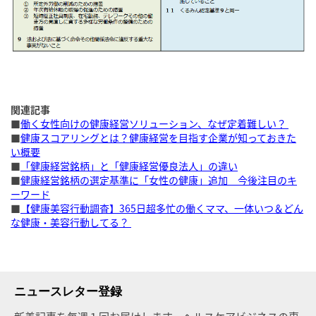
関連記事
■
働く女性向けの健康経営ソリューション、なぜ定着難しい？
■
健康スコアリングとは？健康経営を目指す企業が知っておきた
い概要
■
「健康経営銘柄」と「健康経営優良法人」の違い
■
健康経営銘柄の選定基準に「女性の健康」追加 今後注目のキ
ーワード
■
【健康美容行動調査】365日超多忙の働くママ、一体いつ＆どん
な健康・美容行動してる？
ニュースレター登録