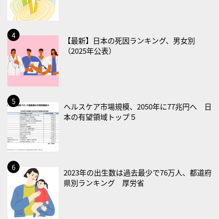
2026/08/22(土)
・禁煙の日
【最新】日本の死因ランキング、男女別
（2025年公表）
2026/08/23(日)
・不眠の日
・乳酸菌の日
2026/08/25(火)
ヘルスケア市場規模、2050年に77兆円へ 日
・いたわり肌の日
本の有望領域トップ５
2026/08/26(水)
・風呂の日
2026/08/29(土)
2023年の出生数は過去最少で76万人、都道府
・筋肉強化の日
県別ランキング 厚労省
2026/08/30(日)
・ＥＰＡの日