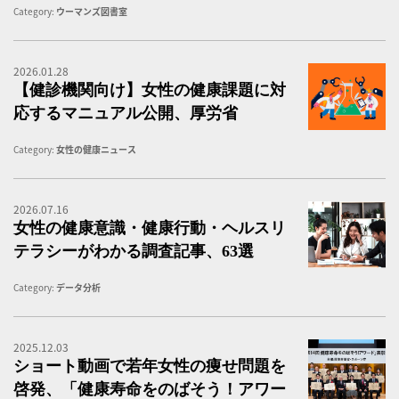
Category:
ウーマンズ図書室
2026.01.28
【
【健診機関向け】女性の健康課題に対
応するマニュアル公開、厚労省
Category:
女性の健康ニュース
2026.07.16
女
女性の健康意識・健康行動・ヘルスリ
テラシーがわかる調査記事、63選
Category:
データ分析
2025.12.03
シ
ショート動画で若年女性の痩せ問題を
啓発、「健康寿命をのばそう！アワー