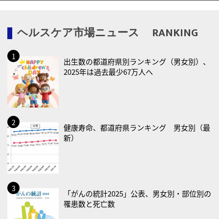
2026/08/12(水)
ヘルスケア市場ニュース RANKING
・育児の日
2026/08/13(木)
出生数の都道府県別ランキング（男女別）、
・一汁三菜の日
2025年は過去最少67万人へ
2026/08/17(月)
・減塩の日
2026/08/18(火)
・防犯の日
健康寿命、都道府県ランキング 男女別（最
新）
2026/08/19(水)
・世界人道デー
・食育の日
2026/08/21(金)
「がんの統計2025」公表、男女別・部位別の
罹患数と死亡数
・治療アプリの日
・献血の日