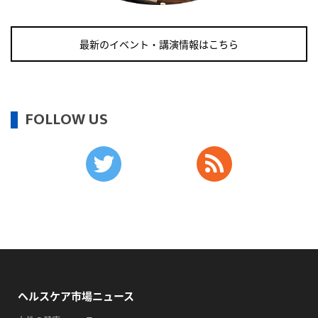
・がん征圧月間
・世界アルツハイマー月間
最新のイベント・講演情報はこちら
・健康増進普及月間
・歯ヂカラ探究月間
・職場の健康診断実施強化月間
・自殺予防週間
FOLLOW US
2026/09/12(土)
・がん征圧月間
・世界アルツハイマー月間
・健康増進普及月間
・歯ヂカラ探究月間
・職場の健康診断実施強化月間
・自殺予防週間
・育児の日
ヘルスケア市場ニュース
2026/09/13(日)