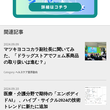
関連記事
2024.09.09
マ
マツキヨココカラ副社長に聞いてみ
た、「ドラッグストアでフェム系商品
の取り扱いは進む？」
Category:
ヘルスケア業界動向
2024.09.10
医
医療・介護分野で期待の「エンボディ
ドAI」 、ハイプ・サイクル2024の技術
トレンドに新たに追加