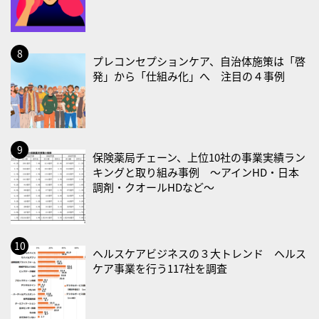
2026/09/01(火)
・がん征圧月間
・世界アルツハイマー月間
プレコンセプションケア、自治体施策は「啓
発」から「仕組み化」へ 注目の４事例
・健康増進普及月間
・歯ヂカラ探究月間
・職場の健康診断実施強化月間
・大腸がん検診の日
保険薬局チェーン、上位10社の事業実績ラン
・防災の日
キングと取り組み事例 〜アインHD・日本
2026/09/02(水)
調剤・クオールHDなど〜
・がん征圧月間
・世界アルツハイマー月間
・健康増進普及月間
ヘルスケアビジネスの３大トレンド ヘルス
・歯ヂカラ探究月間
ケア事業を行う117社を調査
・職場の健康診断実施強化月間
2026/09/03(木)