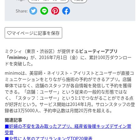
Share:
マイページに記事を保存
ミクシィ（東京・渋谷区）が提供する
ビューティーアプリ
「minimo」
が、2016年7月1日（金）に、累計100万ダウンロー
ドを突破した。
minimoは、美容師・ネイリスト・アイリストとユーザーが直接コ
ミュニケーションをとりながら施術の予約ができるアプリ。店舗
単体ではなく、店舗のスタッフが各自情報を発信して予約を獲得
できる。「店舗：ユーザー」という従来の一般的な形態ではな
く、「スタッフ：ユーザー」という1:1でつながることができる点
が好評だという。サービス開始は2014年1月。サロンスタッフの登
録者は3万5000人、予約申込数は月間20万件を超える。
関連記事
■妊婦の不安を汲み取ったアプリ、経産省後援キッズデザイン賞
受賞
■女性に人気のアプリランキングTOP20発表