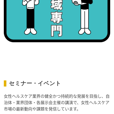
・職場の健康診断実施強化月間
2026/09/08(火)
・がん征圧月間
・世界アルツハイマー月間
・健康増進普及月間
・歯ヂカラ探究月間
・職場の健康診断実施強化月間
・スッキリ美腸の日
・よくばり脱毛の日
2026/09/09(水)
セミナー・イベント
・がん征圧月間
・世界アルツハイマー月間
女性ヘルスケア業界の健全かつ持続的な発展を目指し、自
・健康増進普及月間
治体・業界団体・各展示会主催の講演で、女性ヘルスケア
・歯ヂカラ探究月間
市場の最新動向や課題を発信しています。