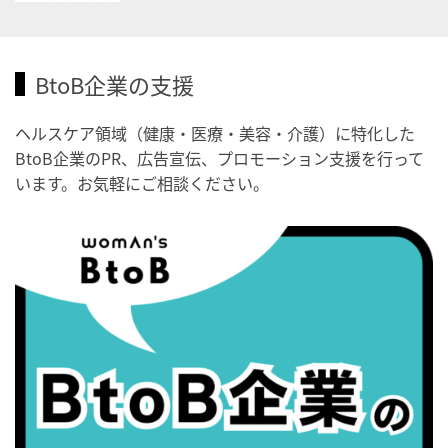
・がん征圧月間
・世界アルツハイマー月間
BtoB企業の支援
・健康増進普及月間
・歯ヂカラ探究月間
ヘルスケア領域（健康・医療・美容・介護）に特化した
・職場の健康診断実施強化月間
BtoB企業のPR、広告宣伝、プロモーション支援を行って
・秋の睡眠の日
います。お気軽にご相談ください。
2026/09/04(金)
・がん征圧月間
・世界アルツハイマー月間
・健康増進普及月間
・歯ヂカラ探究月間
・職場の健康診断実施強化月間
・世界性の健康デー
2026/09/05(土)
・がん征圧月間