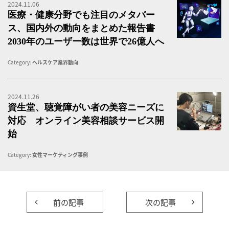
2024.11.06
医
医療・健康分野でも注目のメタバー
ス、国内外の動向をまとめた報告書
2030年のユーザー数は世界で26億人へ
Category:
ヘルスケア業界動向
2024.11.26
オ
資生堂、聴覚障がい者の美容ニーズに
対応 オンライン美容相談サービス開
始
Category:
女性マーケティング事例
前の記事
次の記事