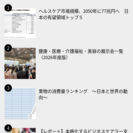
2026/08/13(木)
ヘルスケア市場規模、2050年に77兆円へ 日
・一汁三菜の日
本の有望領域トップ５
2026/08/17(月)
・減塩の日
2026/08/18(火)
・防犯の日
健康・医療・介護福祉・美容の展示会一覧
（2026年度版）
2026/08/19(水)
・世界人道デー
・食育の日
2026/08/21(金)
果物の消費量ランキング 〜日本と世界の動
向〜
・治療アプリの日
・献血の日
2026/08/22(土)
・禁煙の日
【レポート】本格化するビジネスケアラー支