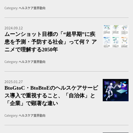
Category:
ヘルスケア業界動向
2024.09.12
ム
ムーンショット目標の「“超早期”に疾
患を予測・予防する社会」って何？ ア
ニメで理解する2050年
Category:
ヘルスケア業界動向
2025.01.27
B
BtoGtoC・BtoBtoEのヘルスケアサービ
ス導入で重視すること、「自治体」と
「企業」で顕著な違い
Category:
ヘルスケア業界動向