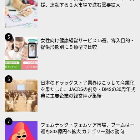
援、連動する２大市場で進む需要拡大
2026/08/23(日)
・不眠の日
・乳酸菌の日
2026/08/25(火)
女性向け健康経営サービス15選、導入目的・
・いたわり肌の日
提供形態別に５類型で比較
2026/08/26(水)
・風呂の日
2026/08/29(土)
日本のドラッグストア業界はこうして産業化
・筋肉強化の日
を果たした、JACDSの前身・DMSの30周年式
典に主要企業の経営陣が集結
2026/08/30(日)
・ＥＰＡの日
2026/08/31(月)
フェムテック・フェムケア市場、ブームは一
・菜の日
巡も803億円へ拡大 カテゴリー別の動向
・血管内破砕術（IVL）の日