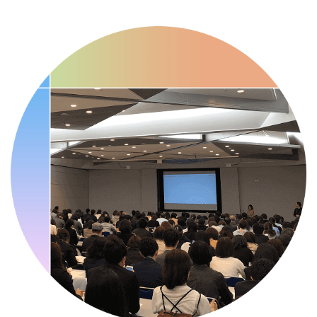
・職場の健康診断実施強化月間
・人口内耳の日
・骨盤臓器脱 克服の日
2026/09/10(木)
・がん征圧月間
・世界アルツハイマー月間
・健康増進普及月間
・歯ヂカラ探究月間
・職場の健康診断実施強化月間
・自殺予防週間
・世界自殺予防デー
・日本骨髄増殖性腫瘍の日
・知的障害者愛護デー
・糖化の日
2026/09/11(金)