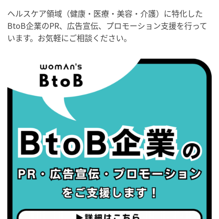
2026/09/04(金)
ヘルスケア領域（健康・医療・美容・介護）に特化した
・がん征圧月間
BtoB企業のPR、広告宣伝、プロモーション支援を行って
・世界アルツハイマー月間
います。お気軽にご相談ください。
・健康増進普及月間
・歯ヂカラ探究月間
・職場の健康診断実施強化月間
・世界性の健康デー
2026/09/05(土)
・がん征圧月間
・世界アルツハイマー月間
・健康増進普及月間
・歯ヂカラ探究月間
・職場の健康診断実施強化月間
2026/09/06(日)
・がん征圧月間