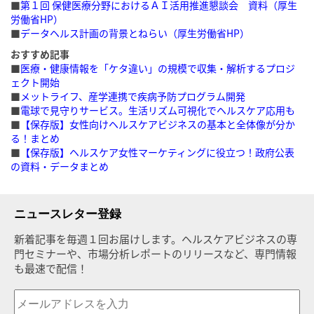
■
第１回 保健医療分野におけるＡＩ活用推進懇談会 資料（厚生
労働省HP）
■
データヘルス計画の背景とねらい（厚生労働省HP）
おすすめ記事
■
医療・健康情報を「ケタ違い」の規模で収集・解析するプロジ
ェクト開始
■
メットライフ、産学連携で疾病予防プログラム開発
■
電球で見守りサービス。生活リズム可視化でヘルスケア応用も
■
【保存版】女性向けヘルスケアビジネスの基本と全体像が分か
る！まとめ
■
【保存版】ヘルスケア女性マーケティングに役立つ！政府公表
の資料・データまとめ
ニュースレター登録
新着記事を毎週１回お届けします。ヘルスケアビジネスの専
門セミナーや、市場分析レポートのリリースなど、専門情報
も最速で配信！