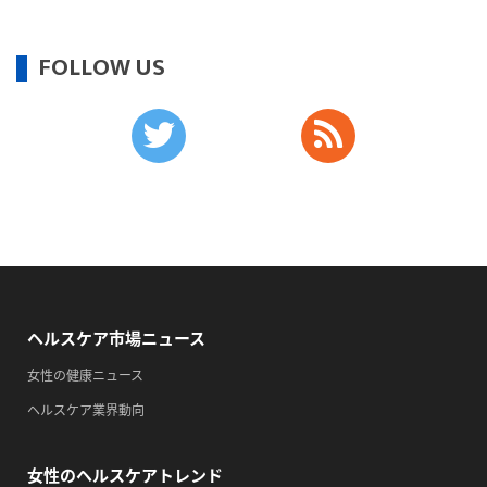
・がん征圧月間
・世界アルツハイマー月間
FOLLOW US
・健康増進普及月間
・歯ヂカラ探究月間
・職場の健康診断実施強化月間
・自殺予防週間
・育児の日
2026/09/13(日)
・がん征圧月間
・世界アルツハイマー月間
ヘルスケア市場ニュース
・健康増進普及月間
・歯ヂカラ探究月間
女性の健康ニュース
・職場の健康診断実施強化月間
ヘルスケア業界動向
・自殺予防週間
・一汁三菜の日
女性のヘルスケアトレンド