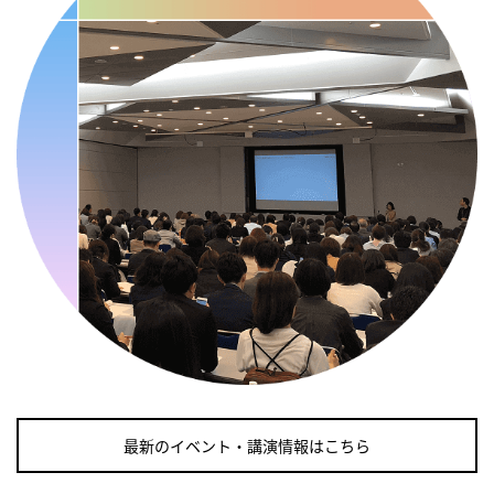
・歯ヂカラ探究月間
・職場の健康診断実施強化月間
・自殺予防週間
・世界自殺予防デー
・日本骨髄増殖性腫瘍の日
・知的障害者愛護デー
・糖化の日
2026/09/11(金)
・がん征圧月間
・世界アルツハイマー月間
・健康増進普及月間
・歯ヂカラ探究月間
・職場の健康診断実施強化月間
・自殺予防週間
最新のイベント・講演情報はこちら
2026/09/12(土)