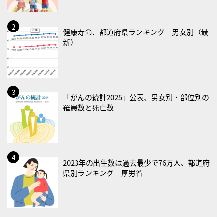
2026/08/19(水)
・世界人道デー
・食育の日
健康寿命、都道府県ランキング 男女別（最
新）
2026/08/21(金)
・治療アプリの日
・献血の日
2026/08/22(土)
「がんの統計2025」公表、男女別・部位別の
罹患数と死亡数
・禁煙の日
2026/08/23(日)
・不眠の日
・乳酸菌の日
2023年の出生数は過去最少で76万人、都道府
県別ランキング 厚労省
2026/08/25(火)
・いたわり肌の日
2026/08/26(水)