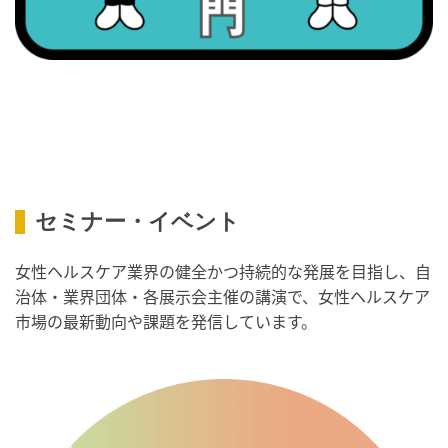
・職場の健康診断実施強化月間
・スッキリ美腸の日
・よくばり脱毛の日
2026/09/09(水)
・がん征圧月間
・世界アルツハイマー月間
・健康増進普及月間
セミナー・イベント
・歯ヂカラ探究月間
・職場の健康診断実施強化月間
女性ヘルスケア業界の健全かつ持続的な発展を目指し、自
・人口内耳の日
治体・業界団体・各展示会主催の講演で、女性ヘルスケア
・骨盤臓器脱 克服の日
市場の最新動向や課題を発信しています。
2026/09/10(木)
・がん征圧月間
・世界アルツハイマー月間
・健康増進普及月間