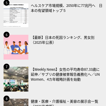
・風呂の日
ヘルスケア市場規模、2050年に77兆円へ 日
2026/08/29(土)
本の有望領域トップ５
・筋肉強化の日
2026/08/30(日)
・ＥＰＡの日
【最新】日本の死因ランキング、男女別
2026/08/31(月)
（2025年公表）
・菜の日
・血管内破砕術（IVL）の日
2026/09/01(火)
【Weekly News】女性の平均寿命87.33歳に
・がん征圧月間
延伸／サプリの健康被害報告義務化へ／UN
・世界アルツハイマー月間
Women、4カ年戦略計画を始動
・健康増進普及月間
・歯ヂカラ探究月間
・職場の健康診断実施強化月間
健康・医療・介護福祉・美容の展示会一覧
・大腸がん検診の日