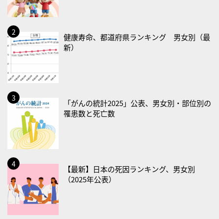
・減塩の日
2026/08/18(火)
・防犯の日
健康寿命、都道府県ランキング 男女別（最
新）
2026/08/19(水)
・世界人道デー
・食育の日
2026/08/21(金)
「がんの統計2025」公表、男女別・部位別の
罹患数と死亡数
・治療アプリの日
・献血の日
2026/08/22(土)
・禁煙の日
【最新】日本の死因ランキング、男女別
（2025年公表）
2026/08/23(日)
・不眠の日
・乳酸菌の日