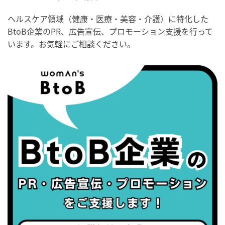
・歯ヂカラ探究月間
ヘルスケア領域（健康・医療・美容・介護）に特化した
・職場の健康診断実施強化月間
BtoB企業のPR、広告宣伝、プロモーション支援を行って
・秋の睡眠の日
います。お気軽にご相談ください。
2026/09/04(金)
・がん征圧月間
・世界アルツハイマー月間
・健康増進普及月間
・歯ヂカラ探究月間
・職場の健康診断実施強化月間
・世界性の健康デー
2026/09/05(土)
・がん征圧月間
・世界アルツハイマー月間
・健康増進普及月間
・歯ヂカラ探究月間