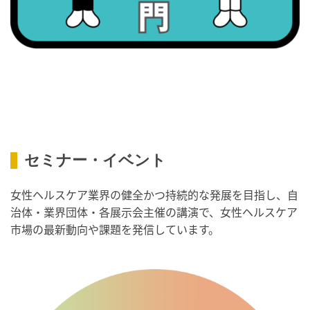
・世界アルツハイマー月間
・健康増進普及月間
・歯ヂカラ探究月間
・職場の健康診断実施強化月間
・スッキリ美腸の日
・よくばり脱毛の日
2026/09/09(水)
セミナー・イベント
・がん征圧月間
・世界アルツハイマー月間
女性ヘルスケア業界の健全かつ持続的な発展を目指し、自
・健康増進普及月間
治体・業界団体・各展示会主催の講演で、女性ヘルスケア
・歯ヂカラ探究月間
市場の最新動向や課題を発信しています。
・職場の健康診断実施強化月間
・人口内耳の日
・骨盤臓器脱 克服の日