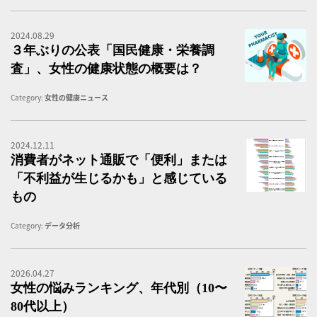
2024.08.29
３
３年ぶりの公表「国民健康・栄養調
査」、女性の健康状態の概要は？
Category:
女性の健康ニュース
2024.12.11
消
消費者がネット通販で「便利」または
「不利益が生じるかも」と感じている
もの
Category:
データ分析
2026.04.27
女
女性の悩みランキング、年代別（10〜
80代以上）