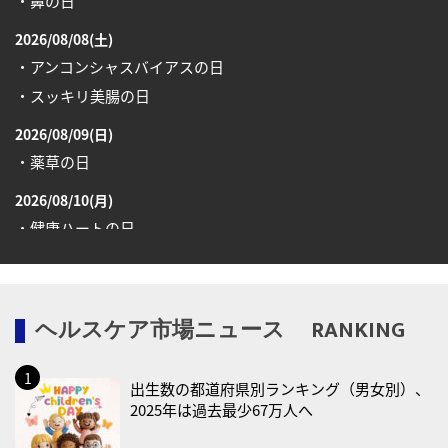
・鼻の日
2026/08/08(土)
・アンコンシャスバイアスの日
・スッキリ美腸の日
2026/08/09(日)
・薬草の日
2026/08/10(月)
・健康ハートの日
・糖化の日
2026/08/12(水)
ヘルスケア市場ニュース RANKING
・育児の日
2026/08/13(木)
出生数の都道府県別ランキング（男女別）、
・一汁三菜の日
2025年は過去最少67万人へ
2026/08/17(月)