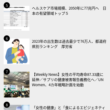
2026/08/25(火)
ヘルスケア市場規模、2050年に77兆円へ 日
・いたわり肌の日
本の有望領域トップ５
2026/08/26(水)
・風呂の日
2026/08/29(土)
2023年の出生数は過去最少で76万人、都道府
・筋肉強化の日
県別ランキング 厚労省
2026/08/30(日)
・ＥＰＡの日
2026/08/31(月)
【Weekly News】女性の平均寿命87.33歳に
・菜の日
延伸／サプリの健康被害報告義務化へ／UN
・血管内破砕術（IVL）の日
Women、4カ年戦略計画を始動
2026/09/01(火)
・がん征圧月間
・世界アルツハイマー月間
「女性の健康」と「食によるエピジェネティ