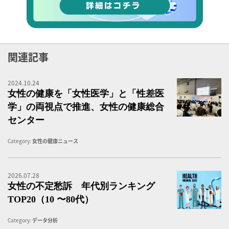
関連記事
2024.10.24
女
女性の健康を「女性医学」と「性差医
学」の両視点で推進、女性の健康総合
センター
Category:
女性の健康ニュース
2026.07.28
女
女性の不定愁訴 年代別ランキング
TOP20（10 〜80代）
Category:
データ分析