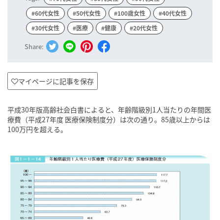
#60代女性
#50代女性
#100歳女性
#40代女性
#30代女性
#医療
#健康
#20代女性
Share:
マイページに記事を保存
平成30年版高齢社会白書によると、年齢階級別1人当たりの年間医
療費（平成27年度 医療保険制度分）は次の通り。85歳以上からは
100万円を超える。