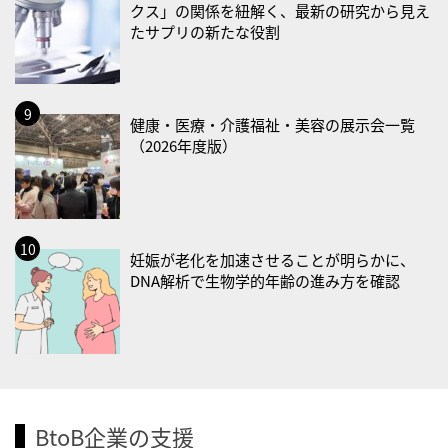
クス」の関係を紐解く、最新の研究から見え
・健康増進普及月間
たサプリの新たな役割
・歯ヂカラ探究月間
・職場の健康診断実施強化月間
・大腸がん検診の日
健康・医療・介護福祉・美容の展示会一覧
・防災の日
（2026年度版）
2026/09/02(水)
・がん征圧月間
・世界アルツハイマー月間
・健康増進普及月間
妊娠が老化を加速させることが明らかに、
・歯ヂカラ探究月間
DNA解析で生物学的年齢の進み方を確認
・職場の健康診断実施強化月間
2026/09/03(木)
・がん征圧月間
・世界アルツハイマー月間
BtoB企業の支援
・健康増進普及月間