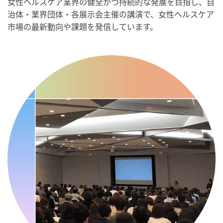
女性ヘルスケア業界の健全かつ持続的な発展を目指し、自
・人口内耳の日
治体・業界団体・各展示会主催の講演で、女性ヘルスケア
・骨盤臓器脱 克服の日
市場の最新動向や課題を発信しています。
2026/09/10(木)
・がん征圧月間
・世界アルツハイマー月間
・健康増進普及月間
・歯ヂカラ探究月間
・職場の健康診断実施強化月間
・自殺予防週間
・世界自殺予防デー
・日本骨髄増殖性腫瘍の日
・知的障害者愛護デー
・糖化の日
2026/09/11(金)
・がん征圧月間