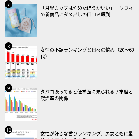
「月経カップはやめたほうがいい」 ソフィ
・がん征圧月間
の新商品にダメ出しの口コミ殺到
・世界アルツハイマー月間
・健康増進普及月間
・歯ヂカラ探究月間
・職場の健康診断実施強化月間
女性の不調ランキングと日々の悩み（20〜60
・大腸がん検診の日
代）
・防災の日
2026/09/02(水)
・がん征圧月間
タバコ吸ってると低学歴に見られる？学歴と
・世界アルツハイマー月間
喫煙率の関係
・健康増進普及月間
・歯ヂカラ探究月間
・職場の健康診断実施強化月間
2026/09/03(木)
女性が好きな香りランキング、男女ともに最