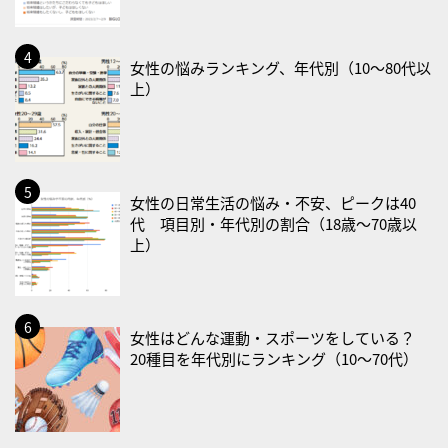
・不眠の日
・乳酸菌の日
女性の悩みランキング、年代別（10〜80代以
上）
2026/08/25(火)
・いたわり肌の日
2026/08/26(水)
・風呂の日
女性の日常生活の悩み・不安、ピークは40
2026/08/29(土)
代 項目別・年代別の割合（18歳〜70歳以
上）
・筋肉強化の日
2026/08/30(日)
・ＥＰＡの日
女性はどんな運動・スポーツをしている？
2026/08/31(月)
20種目を年代別にランキング（10〜70代）
・菜の日
・血管内破砕術（IVL）の日
2026/09/01(火)