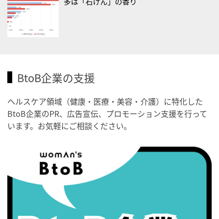
・がん征圧月間
多は「石けん」の香り
・世界アルツハイマー月間
・健康増進普及月間
・歯ヂカラ探究月間
・職場の健康診断実施強化月間
・秋の睡眠の日
BtoB企業の支援
2026/09/04(金)
ヘルスケア領域（健康・医療・美容・介護）に特化した
・がん征圧月間
BtoB企業のPR、広告宣伝、プロモーション支援を行って
・世界アルツハイマー月間
います。お気軽にご相談ください。
・健康増進普及月間
・歯ヂカラ探究月間
・職場の健康診断実施強化月間
・世界性の健康デー
2026/09/05(土)
・がん征圧月間