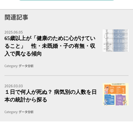
関連記事
2025.06.05
6
65歳以上が「健康のために心がけてい
ること」 性・未既婚・子の有無・収
入で異なる傾向
Category:
データ分析
2026.03.03
１
１日で何人が死ぬ？ 病気別の人数を日
本の統計から探る
Category:
データ分析