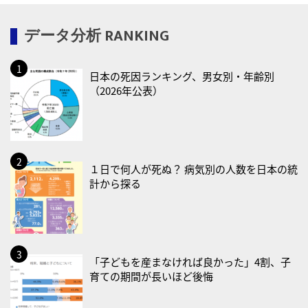
・一汁三菜の日
データ分析 RANKING
2026/08/17(月)
・減塩の日
日本の死因ランキング、男女別・年齢別
2026/08/18(火)
（2026年公表）
・防犯の日
2026/08/19(水)
・世界人道デー
・食育の日
１日で何人が死ぬ？ 病気別の人数を日本の統
計から探る
2026/08/21(金)
・治療アプリの日
・献血の日
2026/08/22(土)
「子どもを産まなければ良かった」4割、子
育ての期間が長いほど後悔
・禁煙の日
2026/08/23(日)