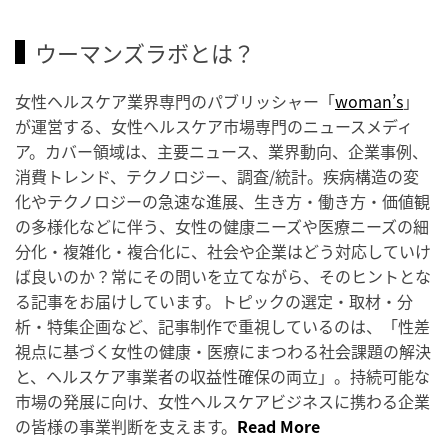
ウーマンズラボとは？
女性ヘルスケア業界専門のパブリッシャー「
woman’s
」
が運営する、女性ヘルスケア市場専門のニュースメディ
ア。カバー領域は、主要ニュース、業界動向、企業事例、
消費トレンド、テクノロジー、調査/統計。疾病構造の変
化やテクノロジーの急速な進展、生き方・働き方・価値観
の多様化などに伴う、女性の健康ニーズや医療ニーズの細
分化・複雑化・複合化に、社会や企業はどう対応していけ
ば良いのか？常にその問いを立てながら、そのヒントとな
る記事をお届けしています。トピックの選定・取材・分
析・特集企画など、記事制作で重視しているのは、「性差
視点に基づく女性の健康・医療にまつわる社会課題の解決
と、ヘルスケア事業者の収益性確保の両立」。持続可能な
市場の発展に向け、女性ヘルスケアビジネスに携わる企業
の皆様の事業判断を支えます。
Read More