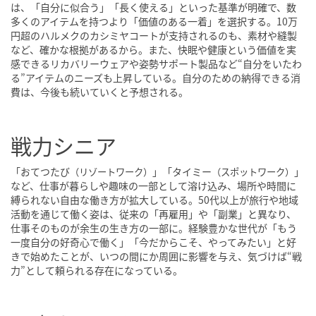
は、「自分に似合う」「長く使える」といった基準が明確で、数
多くのアイテムを持つより「価値のある一着」を選択する。10万
円超のハルメクのカシミヤコートが支持されるのも、素材や縫製
など、確かな根拠があるから。また、快眠や健康という価値を実
感できるリカバリーウェアや姿勢サポート製品など“自分をいたわ
る”アイテムのニーズも上昇している。自分のための納得できる消
費は、今後も続いていくと予想される。
戦力シニア
「おてつたび
」「タイミー
」
（リゾートワーク）
（スポットワーク）
など、仕事が暮らしや趣味の一部として溶け込み、場所や時間に
縛られない自由な働き方が拡大している。50代以上が旅行や地域
活動を通じて働く姿は、従来の「再雇用」や「副業」と異なり、
仕事そのものが余生の生き方の一部に。経験豊かな世代が「もう
一度自分の好奇心で働く」「今だからこそ、やってみたい」と好
きで始めたことが、いつの間にか周囲に影響を与え、気づけば“戦
力”として頼られる存在になっている。