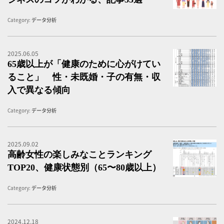
Category:
データ分析
2025.06.05
6
65歳以上が「健康のために心がけてい
ること」 性・未既婚・子の有無・収
入で異なる傾向
Category:
データ分析
2025.09.02
高
高齢女性の楽しみなことランキング
TOP20、健康状態別（65〜80歳以上）
Category:
データ分析
2024.12.18
女