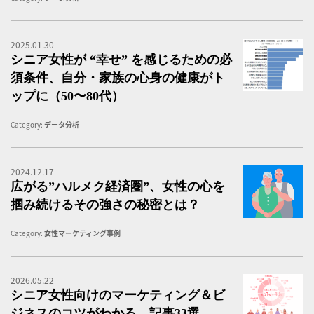
2025.01.30
シ
シニア女性が “幸せ” を感じるための必
須条件、自分・家族の心身の健康がト
ップに（50〜80代）
Category:
データ分析
2024.12.17
広
広がる”ハルメク経済圏”、女性の心を
掴み続けるその強さの秘密とは？
Category:
女性マーケティング事例
2026.05.22
シ
シニア女性向けのマーケティング＆ビ
ジネスのコツがわかる、記事33選