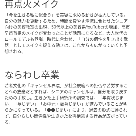
再点火メイク
「今を生きる私に似合う」を美容に求める動きが拡大している。
自分の魅力を更新するため、時間を費やす潮流に合わせたシニア
向けの美容教室の出現、50代以上の美容系YouTuberの増加、高市
早苗首相のメイクが変わったことが話題になるなど、大人世代の
ロールモデルも登場。時代に合わせ、「自分の個性を引き出す武
器」としてメイクを捉える動きは、これからも広がっていくと予
想される。
ならわし卒業
若者文化の「キャンセル界隈」が社会規範への拒否や苦労するこ
とへの放棄だとすれば、シニアのキャンセルは、自分を取り戻す
ための手放し。生きかた上手研究所の調査では、「年賀状じま
い」「墓じまい」「お中元・歳暮じまい」が進んでいることが明
らかになっている。「●●じまい」により、過去の形式に縛られ
ず、自分らしい関係性や生きかたを再構築する行為が広がってい
る。