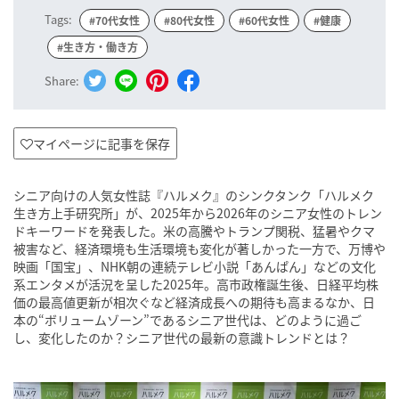
Tags:
#70代女性
#80代女性
#60代女性
#健康
#生き方・働き方
Share:
マイページに記事を保存
シニア向けの人気女性誌『ハルメク』のシンクタンク「ハルメク
生き方上手研究所」が、2025年から2026年のシニア女性のトレン
ドキーワードを発表した。米の高騰やトランプ関税、猛暑やクマ
被害など、経済環境も生活環境も変化が著しかった一方で、万博や
映画「国宝」、NHK朝の連続テレビ小説「あんぱん」などの文化
系エンタメが活況を呈した2025年。高市政権誕生後、日経平均株
価の最高値更新が相次ぐなど経済成長への期待も高まるなか、日
本の“ボリュームゾーン”であるシニア世代は、どのように過ご
し、変化したのか？シニア世代の最新の意識トレンドとは？