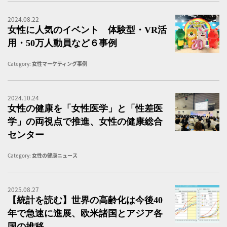
2024.08.22
女
女性に人気のイベント 体験型・VR活
用・50万人動員など６事例
Category:
女性マーケティング事例
2024.10.24
女
女性の健康を「女性医学」と「性差医
学」の両視点で推進、女性の健康総合
センター
Category:
女性の健康ニュース
2025.08.27
令
【統計を読む】世界の高齢化は今後40
年で急速に進展、欧米諸国とアジア各
国の推移