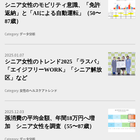
シニア女性のモビリティ意識、「免許
返納」と「AIによる自動運転」（50〜
87歳）
Category:
データ分析
2025.01.07
シ
シニア女性のトレンド2025 「ラスパ」
「エイジフリーWORK」「シニア解放
区」など
Category:
女性のヘルスケアトレンド
2025.12.03
【
孫消費の平均金額、年間18万円へ増
加 シニア女性を調査（55〜87歳）
Category:
データ分析