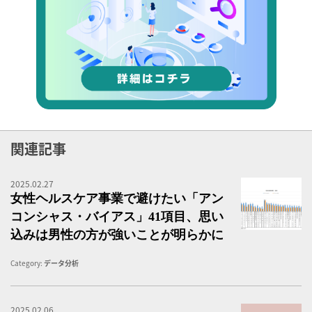
関連記事
2025.02.27
女
女性ヘルスケア事業で避けたい「アン
コンシャス・バイアス」41項目、思い
込みは男性の方が強いことが明らかに
Category:
データ分析
2025.02.06
女