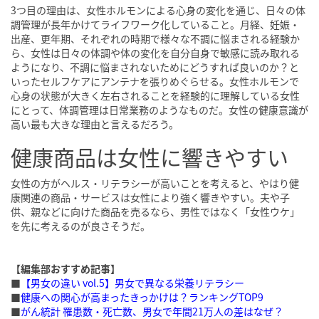
3つ目の理由は、女性ホルモンによる心身の変化を通じ、日々の体
調管理が長年かけてライフワーク化していること。月経、妊娠・
出産、更年期、それぞれの時期で様々な不調に悩まされる経験か
ら、女性は日々の体調や体の変化を自分自身で敏感に読み取れる
ようになり、不調に悩まされないためにどうすれば良いのか？と
いったセルフケアにアンテナを張りめぐらせる。女性ホルモンで
心身の状態が大きく左右されることを経験的に理解している女性
にとって、体調管理は日常業務のようなものだ。女性の健康意識が
高い最も大きな理由と言えるだろう。
健康商品は女性に響きやすい
女性の方がヘルス・リテラシーが高いことを考えると、やはり健
康関連の商品・サービスは女性により強く響きやすい。夫や子
供、親などに向けた商品を売るなら、男性ではなく「女性ウケ」
を先に考えるのが良さそうだ。
【編集部おすすめ記事】
■
【男女の違い vol.5】男女で異なる栄養リテラシー
■
健康への関心が高まったきっかけは？ランキングTOP9
■
がん統計 罹患数・死亡数、男女で年間21万人の差はなぜ？