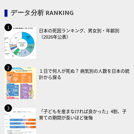
・健康ハートの日
データ分析 RANKING
・糖化の日
2026/08/12(水)
日本の死因ランキング、男女別・年齢別
・育児の日
（2026年公表）
2026/08/13(木)
・一汁三菜の日
2026/08/17(月)
・減塩の日
１日で何人が死ぬ？ 病気別の人数を日本の統
計から探る
2026/08/18(火)
・防犯の日
2026/08/19(水)
・世界人道デー
「子どもを産まなければ良かった」4割、子
育ての期間が長いほど後悔
・食育の日
2026/08/21(金)