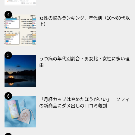
・治療アプリの日
・献血の日
女性の悩みランキング、年代別（10〜80代以
上）
2026/08/22(土)
・禁煙の日
2026/08/23(日)
・不眠の日
うつ病の年代別割合・男女比・女性に多い理
・乳酸菌の日
由
2026/08/25(火)
・いたわり肌の日
2026/08/26(水)
「月経カップはやめたほうがいい」 ソフィ
・風呂の日
の新商品にダメ出しの口コミ殺到
2026/08/29(土)
・筋肉強化の日
2026/08/30(日)