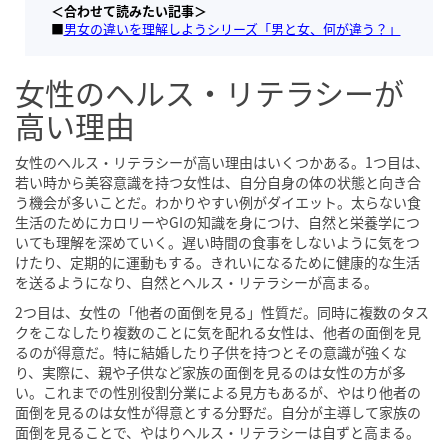
＜合わせて読みたい記事＞
■
男女の違いを理解しようシリーズ「男と女、何が違う？」
女性のヘルス・リテラシーが
高い理由
女性のヘルス・リテラシーが高い理由はいくつかある。1つ目は、
若い時から美容意識を持つ女性は、自分自身の体の状態と向き合
う機会が多いことだ。わかりやすい例がダイエット。太らない食
生活のためにカロリーやGIの知識を身につけ、自然と栄養学につ
いても理解を深めていく。遅い時間の食事をしないように気をつ
けたり、定期的に運動もする。きれいになるために健康的な生活
を送るようになり、自然とヘルス・リテラシーが高まる。
2つ目は、女性の「他者の面倒を見る」性質だ。同時に複数のタス
クをこなしたり複数のことに気を配れる女性は、他者の面倒を見
るのが得意だ。特に結婚したり子供を持つとその意識が強くな
り、実際に、親や子供など家族の面倒を見るのは女性の方が多
い。これまでの性別役割分業による見方もあるが、やはり他者の
面倒を見るのは女性が得意とする分野だ。自分が主導して家族の
面倒を見ることで、やはりヘルス・リテラシーは自ずと高まる。