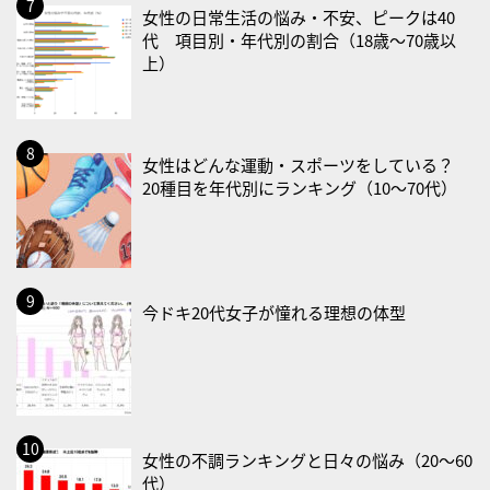
女性の日常生活の悩み・不安、ピークは40
・ＥＰＡの日
代 項目別・年代別の割合（18歳〜70歳以
上）
2026/08/31(月)
・菜の日
・血管内破砕術（IVL）の日
女性はどんな運動・スポーツをしている？
2026/09/01(火)
20種目を年代別にランキング（10〜70代）
・がん征圧月間
・世界アルツハイマー月間
・健康増進普及月間
・歯ヂカラ探究月間
今ドキ20代女子が憧れる理想の体型
・職場の健康診断実施強化月間
・大腸がん検診の日
・防災の日
2026/09/02(水)
・がん征圧月間
女性の不調ランキングと日々の悩み（20〜60
代）