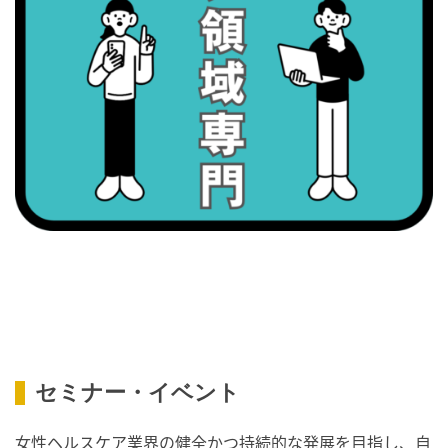
2026/09/07(月)
・がん征圧月間
・世界アルツハイマー月間
・健康増進普及月間
・歯ヂカラ探究月間
・職場の健康診断実施強化月間
2026/09/08(火)
・がん征圧月間
・世界アルツハイマー月間
・健康増進普及月間
・歯ヂカラ探究月間
・職場の健康診断実施強化月間
・スッキリ美腸の日
セミナー・イベント
・よくばり脱毛の日
2026/09/09(水)
女性ヘルスケア業界の健全かつ持続的な発展を目指し、自