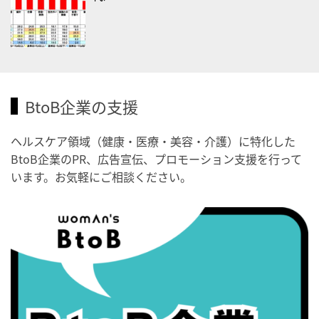
・世界アルツハイマー月間
・健康増進普及月間
・歯ヂカラ探究月間
・職場の健康診断実施強化月間
2026/09/03(木)
BtoB企業の支援
・がん征圧月間
・世界アルツハイマー月間
ヘルスケア領域（健康・医療・美容・介護）に特化した
・健康増進普及月間
BtoB企業のPR、広告宣伝、プロモーション支援を行って
・歯ヂカラ探究月間
います。お気軽にご相談ください。
・職場の健康診断実施強化月間
・秋の睡眠の日
2026/09/04(金)
・がん征圧月間
・世界アルツハイマー月間
・健康増進普及月間