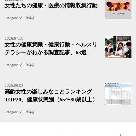
女性たちの健康・医療の情報収集行動
Category:
データ分析
2026.07.16
女
女性の健康意識・健康行動・ヘルスリ
テラシーがわかる調査記事、63選
Category:
データ分析
2025.09.02
高
高齢女性の楽しみなことランキング
TOP20、健康状態別（65〜80歳以上）
Category:
データ分析