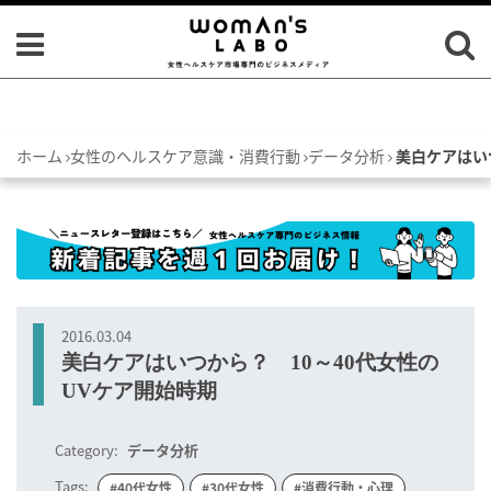
ホーム
女性のヘルスケア意識・消費行動
データ分析
美白ケアはい
2016.03.04
美白ケアはいつから？ 10～40代女性の
UVケア開始時期
Category:
データ分析
Tags:
#40代女性
#30代女性
#消費行動・心理