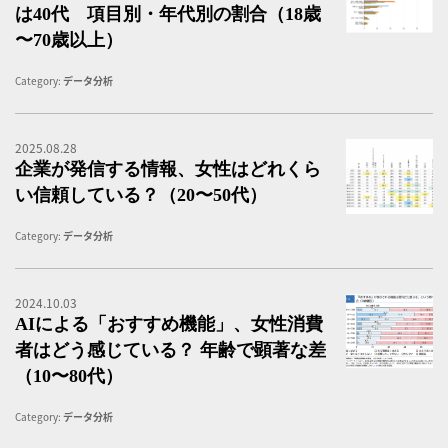
は40代 項目別・年代別の割合（18歳
〜70歳以上）
Category:
データ分析
2025.08.28
企
企業が発信する情報、女性はどれくら
い信頼している？（20〜50代）
Category:
データ分析
2024.10.03
「
AIによる「おすすめ機能」、女性消費
者はどう感じている？ 年齢で顕著な差
（10〜80代）
Category:
データ分析