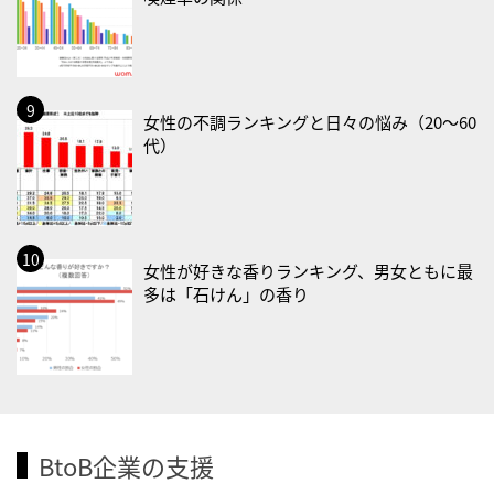
・世界アルツハイマー月間
・健康増進普及月間
・歯ヂカラ探究月間
・職場の健康診断実施強化月間
女性の不調ランキングと日々の悩み（20〜60
代）
2026/09/03(木)
・がん征圧月間
・世界アルツハイマー月間
・健康増進普及月間
女性が好きな香りランキング、男女ともに最
・歯ヂカラ探究月間
多は「石けん」の香り
・職場の健康診断実施強化月間
・秋の睡眠の日
2026/09/04(金)
・がん征圧月間
・世界アルツハイマー月間
BtoB企業の支援
・健康増進普及月間