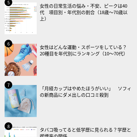
2026/08/30(日)
女性の日常生活の悩み・不安、ピークは40
・ＥＰＡの日
代 項目別・年代別の割合（18歳〜70歳以
上）
2026/08/31(月)
・菜の日
・血管内破砕術（IVL）の日
女性はどんな運動・スポーツをしている？
2026/09/01(火)
20種目を年代別にランキング（10〜70代）
・がん征圧月間
・世界アルツハイマー月間
・健康増進普及月間
・歯ヂカラ探究月間
「月経カップはやめたほうがいい」 ソフィ
の新商品にダメ出しの口コミ殺到
・職場の健康診断実施強化月間
・大腸がん検診の日
・防災の日
2026/09/02(水)
タバコ吸ってると低学歴に見られる？学歴と
・がん征圧月間
喫煙率の関係