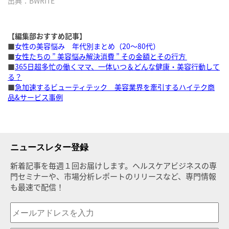
出典：BWRITE
【編集部おすすめ記事】
■
女性の美容悩み 年代別まとめ（20〜80代）
■
女性たちの ” 美容悩み解決消費 ” その金額とその行方
■
365日超多忙の働くママ、一体いつ＆どんな健康・美容行動して
る？
■
急加速するビューティテック 美容業界を牽引するハイテク商
品&サービス事例
ニュースレター登録
新着記事を毎週１回お届けします。ヘルスケアビジネスの専
門セミナーや、市場分析レポートのリリースなど、専門情報
も最速で配信！