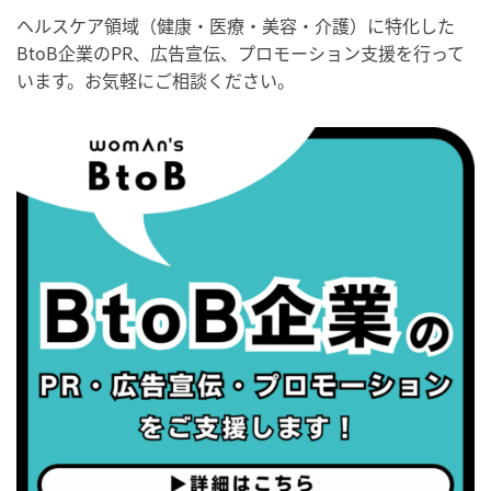
・歯ヂカラ探究月間
ヘルスケア領域（健康・医療・美容・介護）に特化した
BtoB企業のPR、広告宣伝、プロモーション支援を行って
・職場の健康診断実施強化月間
います。お気軽にご相談ください。
・世界性の健康デー
2026/09/05(土)
・がん征圧月間
・世界アルツハイマー月間
・健康増進普及月間
・歯ヂカラ探究月間
・職場の健康診断実施強化月間
2026/09/06(日)
・がん征圧月間
・世界アルツハイマー月間
・健康増進普及月間
・歯ヂカラ探究月間
・職場の健康診断実施強化月間