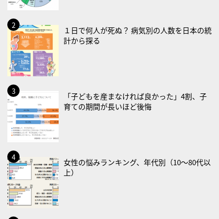
2026/08/21(金)
・治療アプリの日
・献血の日
１日で何人が死ぬ？ 病気別の人数を日本の統
計から探る
2026/08/22(土)
・禁煙の日
2026/08/23(日)
・不眠の日
「子どもを産まなければ良かった」4割、子
育ての期間が長いほど後悔
・乳酸菌の日
2026/08/25(火)
・いたわり肌の日
2026/08/26(水)
女性の悩みランキング、年代別（10〜80代以
・風呂の日
上）
2026/08/29(土)
・筋肉強化の日