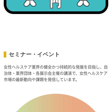
2026/09/09(水)
・がん征圧月間
・世界アルツハイマー月間
・健康増進普及月間
・歯ヂカラ探究月間
・職場の健康診断実施強化月間
・人口内耳の日
・骨盤臓器脱 克服の日
セミナー・イベント
2026/09/10(木)
女性ヘルスケア業界の健全かつ持続的な発展を目指し、自
・がん征圧月間
治体・業界団体・各展示会主催の講演で、女性ヘルスケア
・世界アルツハイマー月間
市場の最新動向や課題を発信しています。
・健康増進普及月間
・歯ヂカラ探究月間
・職場の健康診断実施強化月間
・自殺予防週間