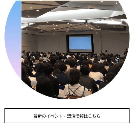
・骨盤臓器脱 克服の日
2026/09/10(木)
・がん征圧月間
・世界アルツハイマー月間
・健康増進普及月間
・歯ヂカラ探究月間
・職場の健康診断実施強化月間
・自殺予防週間
・世界自殺予防デー
・日本骨髄増殖性腫瘍の日
・知的障害者愛護デー
・糖化の日
2026/09/11(金)
最新のイベント・講演情報はこちら
・がん征圧月間
・世界アルツハイマー月間