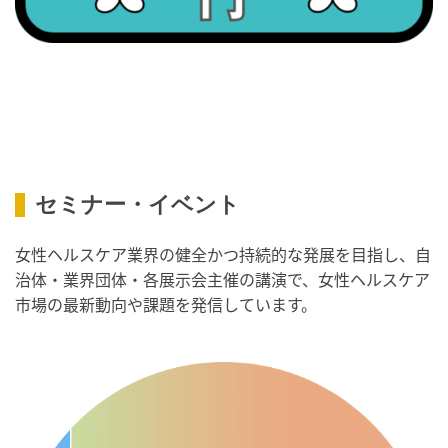
2026/09/08(火)
・がん征圧月間
・世界アルツハイマー月間
・健康増進普及月間
・歯ヂカラ探究月間
・職場の健康診断実施強化月間
・スッキリ美腸の日
セミナー・イベント
・よくばり脱毛の日
2026/09/09(水)
女性ヘルスケア業界の健全かつ持続的な発展を目指し、自
治体・業界団体・各展示会主催の講演で、女性ヘルスケア
・がん征圧月間
市場の最新動向や課題を発信しています。
・世界アルツハイマー月間
・健康増進普及月間
・歯ヂカラ探究月間
・職場の健康診断実施強化月間
・人口内耳の日