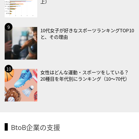
上）
・世界アルツハイマー月間
・健康増進普及月間
・歯ヂカラ探究月間
10代女子が好きなスポーツランキングTOP10
・職場の健康診断実施強化月間
と、その理由
・大腸がん検診の日
・防災の日
2026/09/02(水)
・がん征圧月間
女性はどんな運動・スポーツをしている？
20種目を年代別にランキング（10〜70代）
・世界アルツハイマー月間
・健康増進普及月間
・歯ヂカラ探究月間
・職場の健康診断実施強化月間
2026/09/03(木)
BtoB企業の支援
・がん征圧月間
・世界アルツハイマー月間