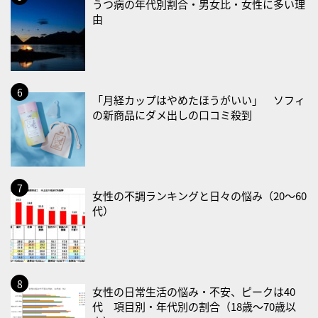
うつ病の年代別割合・男女比・女性に多い理
・乳酸菌の日
由
2026/08/25(火)
・いたわり肌の日
2026/08/26(水)
「月経カップはやめたほうがいい」 ソフィ
・風呂の日
の新商品にダメ出しの口コミ殺到
2026/08/29(土)
・筋肉強化の日
2026/08/30(日)
女性の不調ランキングと日々の悩み（20〜60
・ＥＰＡの日
代）
2026/08/31(月)
・菜の日
・血管内破砕術（IVL）の日
女性の日常生活の悩み・不安、ピークは40
2026/09/01(火)
代 項目別・年代別の割合（18歳〜70歳以
・がん征圧月間