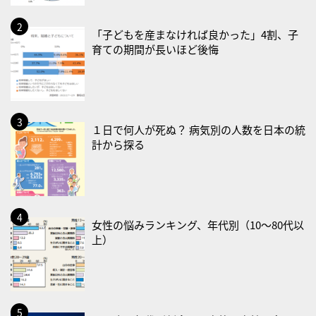
2026/08/17(月)
・減塩の日
「子どもを産まなければ良かった」4割、子
育ての期間が長いほど後悔
2026/08/18(火)
・防犯の日
2026/08/19(水)
・世界人道デー
１日で何人が死ぬ？ 病気別の人数を日本の統
計から探る
・食育の日
2026/08/21(金)
・治療アプリの日
・献血の日
女性の悩みランキング、年代別（10〜80代以
上）
2026/08/22(土)
・禁煙の日
2026/08/23(日)
・不眠の日