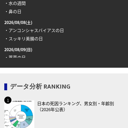
・水の週間
・鼻の日
2026/08/08(土)
・アンコンシャスバイアスの日
・スッキリ美腸の日
2026/08/09(日)
・薬草の日
2026/08/10(月)
・健康ハートの日
データ分析 RANKING
・糖化の日
2026/08/12(水)
日本の死因ランキング、男女別・年齢別
・育児の日
（2026年公表）
2026/08/13(木)
・一汁三菜の日