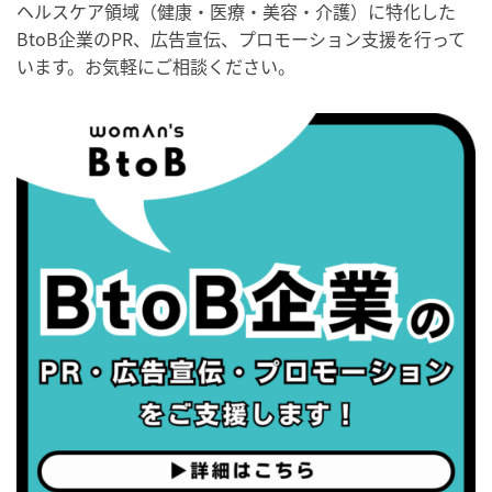
ヘルスケア領域（健康・医療・美容・介護）に特化した
・健康増進普及月間
BtoB企業のPR、広告宣伝、プロモーション支援を行って
・歯ヂカラ探究月間
います。お気軽にご相談ください。
・職場の健康診断実施強化月間
・秋の睡眠の日
2026/09/04(金)
・がん征圧月間
・世界アルツハイマー月間
・健康増進普及月間
・歯ヂカラ探究月間
・職場の健康診断実施強化月間
・世界性の健康デー
2026/09/05(土)
・がん征圧月間
・世界アルツハイマー月間
・健康増進普及月間