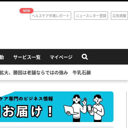
ヘルスケア市場レポート
ニュースレター登録
広告掲載
動
サービス一覧
マイページ
拡大、勝因は老舗ならではの強み 牛乳石鹸