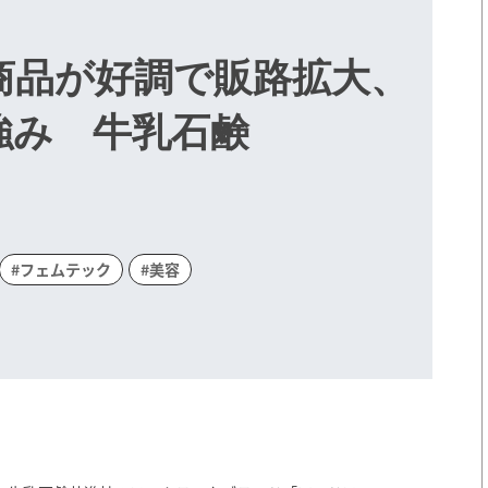
商品が好調で販路拡大、
強み 牛乳石鹸
#フェムテック
#美容