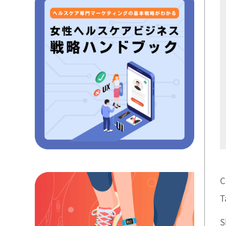
C
T
S