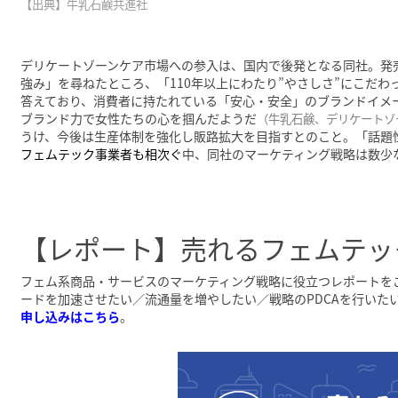
【出典】牛乳石鹸共進社
デリケートゾーンケア市場への参入は、国内で後発となる同社。発
強み」を尋ねたところ、「110年以上にわたり”やさしさ”にこだ
答えており、消費者に持たれている「安心・安全」のブランドイメ
ブランド力で女性たちの心を掴んだようだ
（
牛乳石鹸、デリケートゾ
うけ、今後は生産体制を強化し販路拡大を目指すとのこと。「話題
フェムテック事業者も相次ぐ
中、同社のマーケティング戦略は数少
【レポート】売れるフェムテッ
フェム系商品・サービスのマーケティング戦略に役立つレポートを
ードを加速させたい／流通量を増やしたい／戦略のPDCAを行いた
申し込みはこちら
。