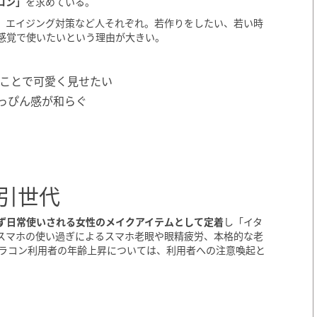
コン」
を求めている。
、エイジング対策など人それぞれ。若作りをしたい、若い時
感覚で使いたいという理由が大きい。
ことで可愛く見せたい
っぴん感が和らぐ
引世代
ず日常使いされる女性のメイクアイテムとして定着
し「イタ
スマホの使い過ぎによるスマホ老眼や眼精疲労、本格的な老
カラコン利用者の年齢上昇については、利用者への注意喚起と