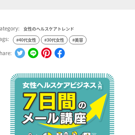
ategory:
女性のヘルスケアトレンド
ags:
#40代女性
#30代女性
#美容
hare: