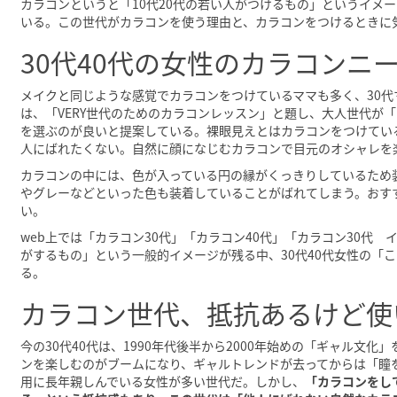
カラコンというと「10代20代の若い人がつけるもの」というイメー
いる。この世代がカラコンを使う理由と、カラコンをつけるときに
30代40代の女性のカラコンニ
メイクと同じような感覚でカラコンをつけているママも多く、30代
は、「VERY世代のためのカラコンレッスン」と題し、大人世代が
を選ぶのが良いと提案している。裸眼見えとはカラコンをつけてい
人にばれたくない。自然に顔になじむカラコンで目元のオシャレを
カラコンの中には、色が入っている円の縁がくっきりしているため
やグレーなどといった色も装着していることがばれてしまう。おす
い。
web上では「カラコン30代」「カラコン40代」「カラコン30代
がするもの」という一般的イメージが残る中、30代40代女性の「
る。
カラコン世代、抵抗あるけど使
今の30代40代は、1990年代後半から2000年始めの「ギャル文
ンを楽しむのがブームになり、ギャルトレンドが去ってからは「瞳
用に長年親しんでいる女性が多い世代だ。しかし、
「カラコンをし