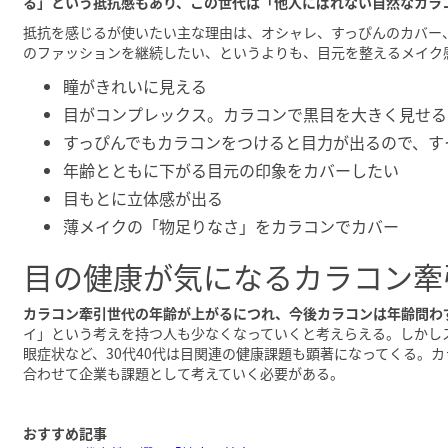
る」という抵抗感もあり、この世代は「他人にばれない自然なカラ
抵抗を感じるが使いたい主な理由は、オシャレ、すっぴんのカバー
のファッションを継続したい、というよりも、目元を整えるメイク
瞳がきれいに見える
目がコンプレックス。カラコンで黒目を大きく見せる
すっぴんでもカラコンをつけると目力が出るので、す
年齢とともに下がる目元の印象をカバーしたい
目もとに立体感が出る
薄メイクの「物足りなさ」をカラコンでカバー
目の健康が気になるカラコン牽
カラコン牽引世代の年齢が上がるにつれ、今後カラコンは年齢問わ
イ」という考えを持つ人も少なくなっていくと考えらえる。しかし
眼症状など、30代40代は目関連の健康課題も顕著になってくる。
合わせて企業も課題として考えていく必要がある。
おすすめ記事