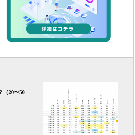
企業が発
20〜50