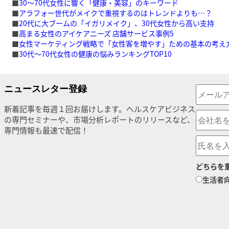
■
30～70代女性に響く「健康・美容」のキーワード
■
アラフォー世代がメイクで重視するのはトレンドよりも…？
■
20代に大ブームの「イガリメイク」、30代女性から高い支持
■
高まる女性のアイケアニーズ 店舗サービス事例5
■
女性マーケティング戦略で「女性客を増やす」ための基本の考え
■
30代～70代女性の健康の悩みランキングTOP10
ニュースレター登録
新着記事を毎週１回お届けします。ヘルスケアビジネス
の専門セミナーや、市場分析レポートのリリースなど、
専門情報も最速で配信！
どちらを
生活者