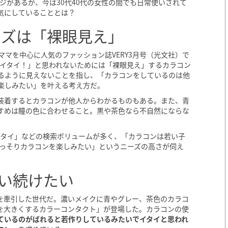
ジがあるが、今は30代40代の女性の間でも日常使いされて
気にしていることとは？
ーズは「裸眼見え」
ママを中心に人気のファッション誌VERY3月号（光文社）で
「イタイ！」と思われないためには「裸眼見え」するカラコン
るように見えないことを指し、「カラコンをしているのは他
楽しみたい」を叶える考え方だ。
装着するとカラコンが他人からわかるものもある。また、青
すめは瞳の色に合わせること。黒や茶色なら不自然にならな
 イタイ」などの検索ボリュームが多く、「カラコンは若い子
こっそりカラコンを楽しみたい」というニーズの高さが伺え
い続けたい
化」を牽引した世代だ。濃いメイクに青やグレー、茶色のカラコ
を大きくするカラーコンタクト」が登場した。カラコンの使
ているのがばれると若作りしているみたいでイタイと思われ