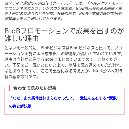
当メディア運営のwoma’s（ウーマンズ）では、「ヘルスケア」をテー
マにビジネスカンファレンスの企画開催／BtoB展示会の企画開催／業
界人限定の交流会などを実施。多様な形で、BtoB企業様の販路開拓や
認知向上をお手伝いしております。
BtoBプロモーションで成果を出すのが
難しい理由
とはいえ一般的に、BtoBビジネスはBtoCビジネスと比べて、プロ
モーション実施による成果出しの難易度が高いと言われています。
理由は当社が運営するnoteにまとめていますので、ご覧くださ
い。下記をご一読いただいた上で、以降を読み進めていただけれ
ばと思うのですが、ここで重要になる考え方が、BtoBビジネス特
有の戦略設計です。
合わせて読みたい記事
「なぜ、あの案件は決まらなかった？」 受注を左右する “変数”
の例と解決策