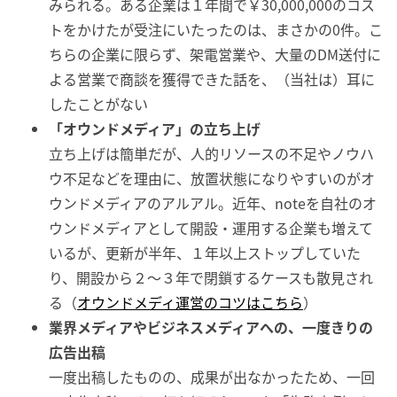
みられる。ある企業は１年間で￥30,000,000のコス
トをかけたが受注にいたったのは、まさかの0件。こ
ちらの企業に限らず、架電営業や、大量のDM送付に
よる営業で商談を獲得できた話を、（当社は）耳に
したことがない
「オウンドメディア」の立ち上げ
立ち上げは簡単だが、人的リソースの不足やノウハ
ウ不足などを理由に、放置状態になりやすいのがオ
ウンドメディアのアルアル。近年、noteを自社のオ
ウンドメディアとして開設・運用する企業も増えて
いるが、更新が半年、１年以上ストップしていた
り、開設から２～３年で閉鎖するケースも散見され
る（
オウンドメディ運営のコツはこちら
）
業界メディアやビジネスメディアへの、一度きりの
広告出稿
一度出稿したものの、成果が出なかったため、一回