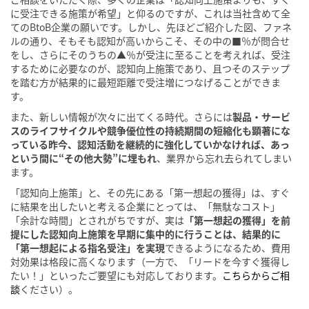
に受注できる施策が希望」と仰るのですが、これは当社含めて全
てのBtoB企業の願いです。しかし、先ほどご紹介した図、ファネ
ルの通り、そもそも認知が高いからこそ、その中の■％が問合せ
をし、さらにそのうちの▲％が受注に至ることを考えれば、受注
するために必要なのが、認知向上施策であり、且つそのステップ
を踏む方が結果的に最短距離で受注増につなげることができま
す。
また、新しい情報が次々に出てくる時代。さらには
製品・サービ
スのライフサイクルや競争優位性の持続期間の短縮化も顕著にな
っている昨今、認知活動を継続的に強化していかなければ、あっ
という間に“その他大勢”に埋もれ
、業界から忘れ去られてしまい
ます。
「認知向上施策」と、その先にある「第一想起の獲得」は、すぐ
に結果を出したいと考える企業にとっては、「無駄なコスト」
「余計な時間」とされがちですが、実は
「第一想起の獲得」を前
提にした認知向上施策を早期に集中的に行うことは、結果的に
「第一想起による指名受注」を実現
できるようになるため、費用
対効果は格段に高くなります（一方で、「リードを今すぐ獲得し
たい！」といったご要望にも対応しております。
こちらからご相
談
ください）。