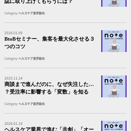
誌に取り上げてもらうには？
Category:
ヘルスケア業界動向
2026.01.09
B
BtoBセミナー、集客を最大化させる３
つのコツ
Category:
ヘルスケア業界動向
2025.11.14
B
商談まで進んだのに、なぜ失注した…
？受注率に影響する「変数」を知る
Category:
ヘルスケア業界動向
2026.01.16
B
ヘルスケア業界で進む「共創」「オー