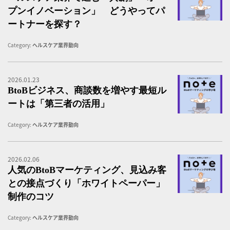
プンイノベーション」 どうやってパ
ートナーを探す？
Category:
ヘルスケア業界動向
2026.01.23
B
BtoBビジネス、商談数を増やす最短ル
ートは「第三者の活用」
Category:
ヘルスケア業界動向
2026.02.06
B
人気のBtoBマーケティング、見込み客
との接点づくり「ホワイトペーパー」
制作のコツ
Category:
ヘルスケア業界動向