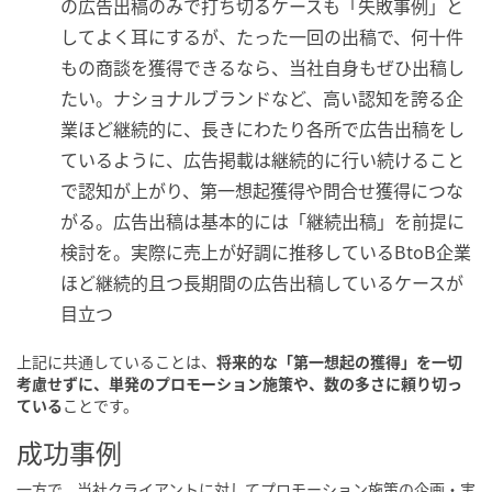
の広告出稿のみで打ち切るケースも「失敗事例」と
してよく耳にするが、たった一回の出稿で、何十件
もの商談を獲得できるなら、当社自身もぜひ出稿し
たい。ナショナルブランドなど、高い認知を誇る企
業ほど継続的に、長きにわたり各所で広告出稿をし
ているように、広告掲載は継続的に行い続けること
で認知が上がり、第一想起獲得や問合せ獲得につな
がる。広告出稿は基本的には「継続出稿」を前提に
検討を。実際に売上が好調に推移しているBtoB企業
ほど継続的且つ長期間の広告出稿しているケースが
目立つ
上記に共通していることは、
将来的な「第一想起の獲得」を一切
考慮せずに、単発のプロモーション施策や、数の多さに頼り切っ
ている
ことです。
成功事例
一方で、当社クライアントに対してプロモーション施策の企画・実