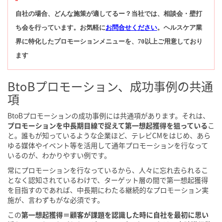
自社の場合、どんな施策が適してるー？当社では、
相談会・壁打
ち会を行っています。お気軽に
お問合せください
。ヘルスケア業
界に特化したプロモーションメニューを、70以上ご用意しており
ます
BtoBプロモーション、成功事例の共通
項
BtoBプロモーションの成功事例には共通項があります。それは、
プロモーションを中長期目線で捉えて第一想起獲得を狙っている
こ
と。誰もが知っているような企業ほど、テレビCMをはじめ、あら
ゆる媒体やイベント等を活用して通年プロモーションを行なって
いるのが、わかりやすい例です。
常にプロモーションを行なっているから、人々に忘れ去られるこ
となく認知されているわけで、ターゲット層の間で第一想起獲得
を目指すのであれば、中長期にわたる継続的なプロモーション実
施が、言わずもがな必須です。
この
第一想起獲得＝顧客が課題を認識した時に自社を最初に思い