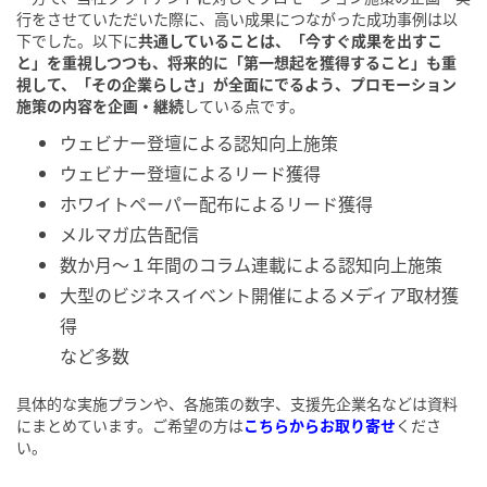
行をさせていただいた際に、高い成果につながった成功事例は以
下でした。以下に
共通していることは、「今すぐ成果を出すこ
と」を重視しつつも、将来的に「第一想起を獲得すること」も重
視して、「その企業らしさ」が全面にでるよう、プロモーション
施策の内容を企画・継続
している点です。
ウェビナー登壇による認知向上施策
ウェビナー登壇によるリード獲得
ホワイトペーパー配布によるリード獲得
メルマガ広告配信
数か月～１年間のコラム連載による認知向上施策
大型のビジネスイベント開催によるメディア取材獲
得
など多数
具体的な実施プランや、各施策の数字、支援先企業名などは資料
にまとめています。ご希望の方は
こちらからお取り寄せ
くださ
い。