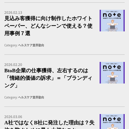
2026.02.13
B
見込み客獲得に向け制作したホワイト
ペーパー、どんなシーンで使える？使
用事例７選
Category:
ヘルスケア業界動向
2026.02.20
B
BtoB企業の仕事獲得、左右するのは
「情緒的価値の訴求」＝「ブランディ
ング」
Category:
ヘルスケア業界動向
2026.03.06
B
A社ではなくB社に発注した理由は？失