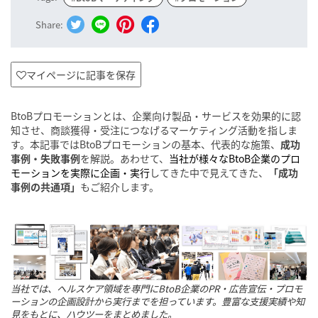
Share:
マイページに記事を保存
BtoBプロモーションとは、企業向け製品・サービスを効果的に認
知させ、商談獲得・受注につなげるマーケティング活動を指しま
す。本記事ではBtoBプロモーションの基本、代表的な施策、
成功
事例・失敗事例
を解説。あわせて、
当社が様々なBtoB企業のプロ
モーションを実際に企画・実行
してきた中で見えてきた、
「成功
事例の共通項」
もご紹介します。
当社では、ヘルスケア領域を専門にBtoB企業のPR・広告宣伝・プロモ
ーションの企画設計から実行までを担っています。豊富な支援実績や知
見をもとに、ハウツーをまとめました。