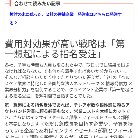
合わせて読みたい記事
検討の末に残った、２社の候補企業 発注主はどちらに発注す
る？
費用対効果が高い戦略は「第
一想起による指名受注」
各社、予算も時間も人員も限られた中で、期日までに結果を出さ
なければならない。でも何から着手すれば良いか分からないー。
そんなご相談をいただく中でたどりついた答えが、当社の「ヘル
スケア業界に特化した全国的な法人ネットワーク × 情報発信力 ×
業界分析力」を駆使することで、クライアント企業の「第一想起に
よる指名受注」を短期間で目指すことでした。
第一想起による指名受注であれば、テレアポ数や根性論に頼るア
ウトバンド営業に頼る必要もなく、営業コストを大幅にカット
で
き、さらにはインサイドセールス部隊・フィールドセールス部隊
（ただし急成長を目指す企業や、予算を持
も不要になります
っている企業であればインサイドセールス部隊とフィール
ドセールス部隊を設置する方が、成長スピードは各段にあ