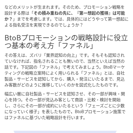
などのメリットが生まれます。そのため、プロモーション戦略を
設計する際は「
その積み重ねの先に、『第一想起の獲得』は可能
か？
」までを考慮します。では、具体的にはどうやって第一想起に
よる指名受注を実現できるのでしょうか？
BtoBプロモーションの戦略設計に役立
つ基本の考え方「ファネル」
その答えは、ズバリ「業界認知の向上」です。そもそも認知され
ていなければ、指名されることも無いので、当然といえば当然の
話です。下記図の「ファネル」で考えてみましょう。BtoBマーケ
ティングの戦略立案時によく用いられる「ファネル」とは、自社
製品・サービスを認知してから、購入・発注にいたるまで、見込
み客数がどのように推移していくのかを図式化したものです。
幅広い層に自社製品・サービスを認知させ、その一部が興味・関
心を持つ。その一部が見込み客として商談・比較・検討を開始
し、さらにその一部が成約にいたるという「フェーズごとに少数
になっていく様子」を表したもので
、
BtoBプロモーション施策で
はファネルに基づいた戦略設計を行います。