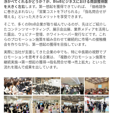
浮かべてくれるかどうか？が、BtoBビジネスにおける商談獲得数
を大きく左右
します。第一想起を獲得できていれば、「価格競争
に巻き込まれない」「営業コストを下げられる」「指名問合せが
増える」といった大きなメリットを享受できます。
そこで、多くのBtoB企業が取り組んでいるのが、先ほどご紹介し
たコンテンツマーケティング、展示会出展、業界メディアを活用し
た露出、ウェビナー登壇、ホワイトペーパー発行などです。これ
らのプロモーション施策を組み合わせて継続的に市場への接触機
会を作りながら、第一想起の獲得を目指しています。
実際に当社が支援してきた企業の中でも、特に中長期の視野でプ
ロモーションを思考する企業は、「複数のプロモーション施策を
継続実施→第一想起の獲得→指名問合せ増→売上拡大」といった
流れを踏んで成果を出しています。