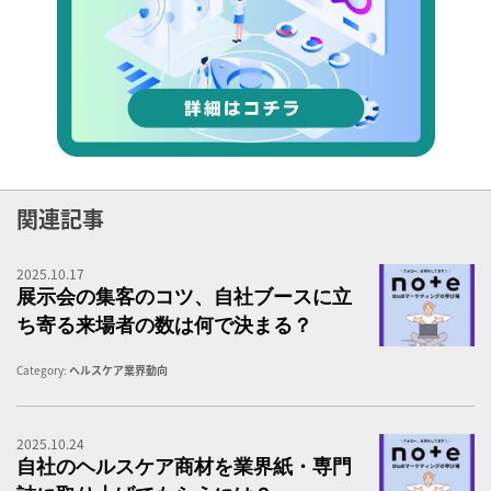
関連記事
2025.10.17
B
展示会の集客のコツ、自社ブースに立
ち寄る来場者の数は何で決まる？
Category:
ヘルスケア業界動向
2025.10.24
B
自社のヘルスケア商材を業界紙・専門