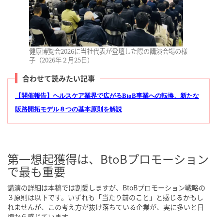
健康博覧会2026に当社代表が登壇した際の講演会場の様
子（2026年２月25日）
合わせて読みたい記事
【開催報告】ヘルスケア業界で広がるBtoB事業への転換、新たな
販路開拓モデル８つの基本原則を解説
第一想起獲得は、BtoBプロモーション
で最も重要
講演の詳細は本稿では割愛しますが、BtoBプロモーション戦略の
３原則は以下です。いずれも「当たり前のこと」と感じるかもし
れませんが、この考え方が抜け落ちている企業が、実に多いと日
頃から感じています。