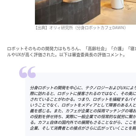
【出典】オリィ研究所（
分身ロボットカフェDAWN
）
ロボットそのものの開発力はもちろん、「高齢社会」「介護」「寝
ルやUXが高く評価された。以下は審査委員長の評価コメント。
分身ロボットの開発を中心に、テクノロジーおよびUXによ
際に訪れると、ロボットに接客されるのではなく、その奥
されていることがわかる。つまり、ロボットを操縦するパ
いうことでなく、ロボットをメディアとして障害のある人
義を感じる。また、カフェが企業との採用マッチングの場
の役割を併せ持ち、実際に一般企業での恒常的な就労に繋
る。カフェ自体の国内外での展開もさることながら、ここ
企業、そして消費者との接点がさらに広がっていくことを