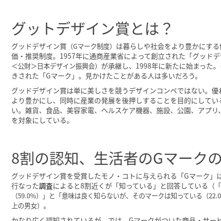
グットデザイン賞とは？
グッドデザイン賞
は暮らしや社会をより豊かにする
（Gマーク制度）
価・推奨制度。1957年に通商産業省によって創立された「グッド
が承継し、1998年に新たに始まった
＜公財＞日本デザイン振興会）
きされた「Gマーク」。見かけたことがある人は多いだろう。
グッドデザイン賞は単に美しさを競うデザインコンペではない。優
より豊かにし、同時に産業の発展を後押しすることを目的にしてい
い。雑貨、食品、美容家電、ヘルスケア機器、施設、公園、アプリ
を対象にしている。
8割の認知、生活者のGマーク
グッドデザイン賞を受賞したモノ・コトに与えられる「Gマーク」
行なった
調査
によると8割近くが「知っている」と回答している
（
（59.0%）」と「意味は良く知らないが、そのマークは知っている（22.0%
。
上の男女）
かなり広く認知されているが、では、Gマークがついた商品・サー