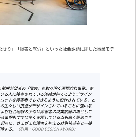
たきり」「障害と就労」といった社会課題に即した事業モデ
り就労希望者の「障害」を取り除く画期的な事業。実
にいる人に接客されている体感が持てるようデザイン
イロットを障害者でもできるように設計されている、と
との生々しい接点がデザインされていることに強い意
および社会経験の少ない障害者の就業訓練の場として
がる事例もすでに多く実現している点も高く評価でき
を起点に、さまざまな障害を抱える就労希望者と一般
期待する。
（
引用：GOOD DESIGN AWARD
）