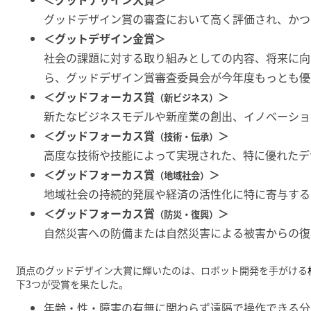
グッドデザイン賞の審査において高く評価され、かつ
＜グットデザイン金賞＞
社会の課題に対する取り組みとしての内容、将来に向
ら、グッドデザイン賞審査委員会が今年度もっとも優
＜グッドフォーカス賞
＞
（新ビジネス）
新たなビジネスモデルや新産業の創出、イノベーショ
＜グッドフォーカス賞
＞
（技術・伝承）
高度な技術や技能によって実現された、特に優れたデ
＜グッドフォーカス賞
＞
（地域社会）
地域社会の持続的発展や経済の活性化に特に寄与する
＜グッドフォーカス賞
＞
（防災・復興）
自然災害への防備または自然災害による被害からの復
頂点のグッドデザイン大賞に輝いたのは、ロボット開発を手がける
下3つが受賞を果たした。
年齢・性・障害の有無に関わらず遠隔で操作できる分