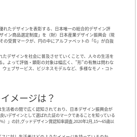
優れたデザインを表彰する、日本唯一の総合的デザイン評
デザイン商品選定制度」を（財）日本産業デザイン振興会
（現
。その受賞マークが、円の中にアルファベットの「G」が白抜
れたデザインを社会に普及させていくことで、人々の生活を
る。よって評価・顕彰の対象は幅広く、”形”の有無は問わな
、ウェブサービス、ビジネスモデルなど、多様なモノ・コト
のイメージは？
は生活者の間で広く認知されており、日本デザイン振興会が
「良いデザインとして選ばれた証のマークであることを知っている
）」の計,グッドデザイン賞認知率調査,2020年2月,15〜65歳以
ビスに対し生活者はどのようなイメージを持っているのか。