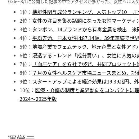
7/26～8/1に公開した記事の中でアクセスが多かった、女性ヘルス
1位：
機能性関与成分ランキング、人気トップ10 圧
2位：
女性の注目を集め話題になった女性マーケティ
3位：
タンポン、14ブランドから有毒金属を検出 米
4位：
平均寿命、日本女性は87.14歳、39年連続で世
5位：
地場産業でフェムテック、地元企業と女性アド
6位：
浸透するトレンド「成分買い」、女性に人気の
7位：
「血圧ケア」を６社で啓発、共同プロジェクト
8位：
７月の女性ヘルスケア市場ニュースまとめ、記事
9位：
スタートアップによる経済効果は19.39兆円、外
10位：
医療・介護の制度と業界動向をコンパクトに
2024〜2025年版
運営元