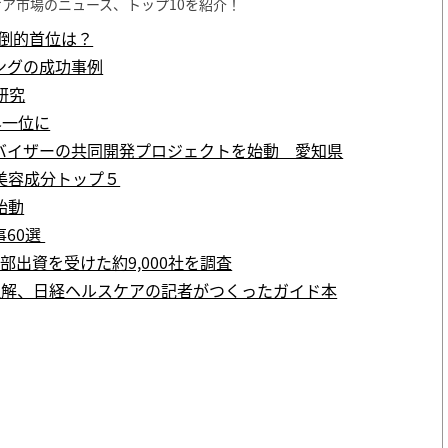
ケア市場のニュース、トップ10を紹介！
倒的首位は？
ングの成功事例
研究
界一位に
バイザーの共同開発プロジェクトを始動 愛知県
美容成分トップ５
始動
60選
部出資を受けた約9,000社を調査
理解、日経ヘルスケアの記者がつくったガイド本