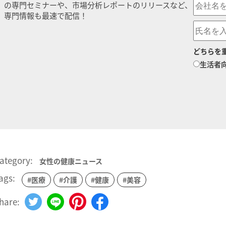
の専門セミナーや、市場分析レポートのリリースなど、
専門情報も最速で配信！
どちらを
生活者
ategory:
女性の健康ニュース
ags:
#医療
#介護
#健康
#美容
hare: