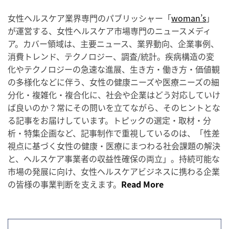
女性ヘルスケア業界専門のパブリッシャー「
woman’s
」
が運営する、女性ヘルスケア市場専門のニュースメディ
ア。カバー領域は、主要ニュース、業界動向、企業事例、
消費トレンド、テクノロジー、調査/統計。疾病構造の変
化やテクノロジーの急速な進展、生き方・働き方・価値観
の多様化などに伴う、女性の健康ニーズや医療ニーズの細
分化・複雑化・複合化に、社会や企業はどう対応していけ
ば良いのか？常にその問いを立てながら、そのヒントとな
る記事をお届けしています。トピックの選定・取材・分
析・特集企画など、記事制作で重視しているのは、「性差
視点に基づく女性の健康・医療にまつわる社会課題の解決
と、ヘルスケア事業者の収益性確保の両立」。持続可能な
市場の発展に向け、女性ヘルスケアビジネスに携わる企業
の皆様の事業判断を支えます。
Read More