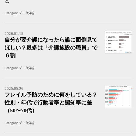
と
Category:
データ分析
2026.01.15
老
自分が要介護になったら誰に面倒見て
ほしい？最多は「介護施設の職員」で
６割
Category:
データ分析
2025.05.26
フ
フレイル予防のために何をしている？
性別・年代で行動者率と認知率に差
（50〜70代）
Category:
データ分析