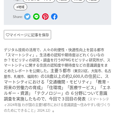
#地域
Share:
マイページに記事を保存
デジタル技術の活用で、人々の利便性・快適性向上を図る都市
「スマートシティ」。生活者の認知や期待度はどれくらいなの
か？モビリティの研究・調査を行うKPMGモビリティ研究所が、ス
マートシティに関する住民の認知度や期待度などの意識調査をま
主要５都市
とめたレポートを公開した
。
（東京23区、大阪市、名古
の18歳以上の約2,600人の住民に、ス
屋市、札幌市、福岡市）
マートシティにおける「交通機関・モビリティ」「教育・
将来の労働力の育成」「住環境」「医療サービス」「エネ
ルギー・資源」「テクノロジー」の ６分野について意識
調査を実施したもので、今回で３回目の発表
（スマートシテ
ィ2024年版 わが国の主要5都市における意識調査～住みやすい街づくり
。
のためにできること」2024.12）