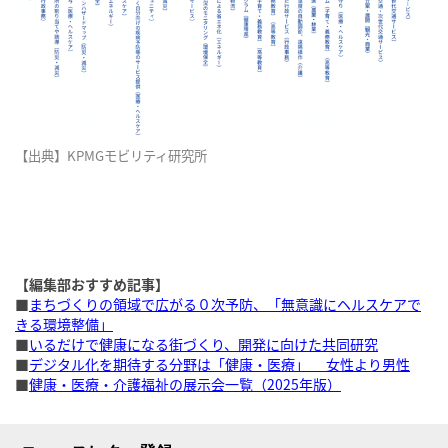
【出典】KPMGモビリティ研究所
【編集部おすすめ記事】
■
まちづくりの領域で広がる０次予防、「無意識にヘルスケアで
きる環境整備」
■
いるだけで健康になる街づくり、開発に向けた共同研究
■
デジタル化を期待する分野は「健康・医療」 女性より男性
■
健康・医療・介護福祉の展示会一覧（2025年版）