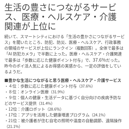
生活の豊さにつながるサービ
ス、医療・ヘルスケア・介護
関連が上位に
続いて、スマートシティにおける「生活の豊かさにつながるサービ
ス」を聞いたところ、防犯、防災、医療・ヘルスケア、行政事務
の領域のサービスが上位にランクイン
。全体で最多は
（複数回答）
「AI 防犯カメラ」で半数に上った。医療・ヘルスケア・介護関連
37.6%
で最多は「歩数に応じた健康ポイント付与」で、
だった。
昨今のポイ活人気によるお得感の実感から、一定の評価をしてい
るようだ。
■豊かな生活につながると思う医療・ヘルスケア・介護サービス
・４位：歩数に応じた健康ポイント付与
（37.6%）
・８位：オンライン医療
（31.9%）
・９位：個人の健康・生活データに基づく自分向けの疾病予防な
どのサービス提供
（31.4%）
・12位：介護ロボット
（28.6％）
・17位：アプリを活用した健康増進プログラム
（24.1%）
・21位：被介護者が住む自宅の照明や温度の自動調節、遠隔操作
（21.1%）