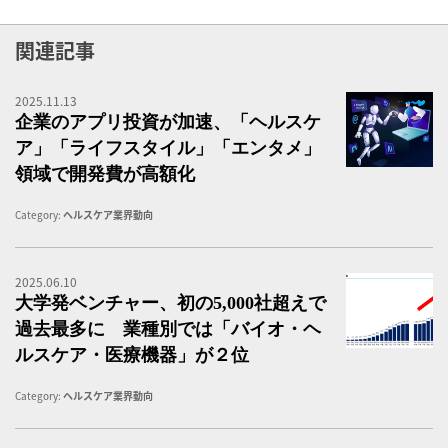
関連記事
2025.11.13
企
企業のアプリ投資が加速、「ヘルスケ
ア」「ライフスタイル」「エンタメ」
領域で開発費が高額化
Category:
ヘルスケア業界動向
2025.06.10
令
大学発ベンチャー、初の5,000社超えで
過去最多に 業種別では「バイオ・ヘ
ルスケア・医療機器」が２位
Category:
ヘルスケア業界動向