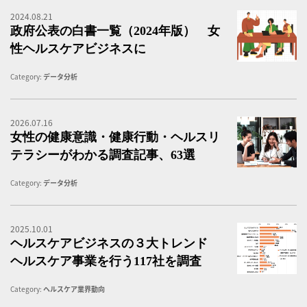
2024.08.21
政
政府公表の白書一覧（2024年版） 女
性ヘルスケアビジネスに
Category:
データ分析
2026.07.16
女
女性の健康意識・健康行動・ヘルスリ
テラシーがわかる調査記事、63選
Category:
データ分析
2025.10.01
ヘ
ヘルスケアビジネスの３大トレンド
ヘルスケア事業を行う117社を調査
Category:
ヘルスケア業界動向