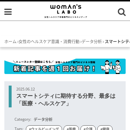
ホーム
女性のヘルスケア意識・消費行動
データ分析
スマートシテ
2025.06.12
スマートシティに期待する分野、最多は
「医療・ヘルスケア」
Category:
データ分析
Tags:
#ウェルビーイング
#医療
#介護
#健康