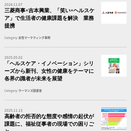
2024.11.07
三
三菱商事×吉本興業、「笑い×ヘルスケ
ア」で生活者の健康課題を解決 業務
提携
Category:
女性マーケティング事例
2025.05.02
ヘ
「ヘルスケア・イノベーション」シリ
ーズから新刊、女性の健康をテーマに
各界の識者が未来を展望
Category:
ウーマンズ図書室
2025.11.13
福
高齢者の拒否的な態度や感情の起伏が
課題に、福祉従事者の現場での困りご