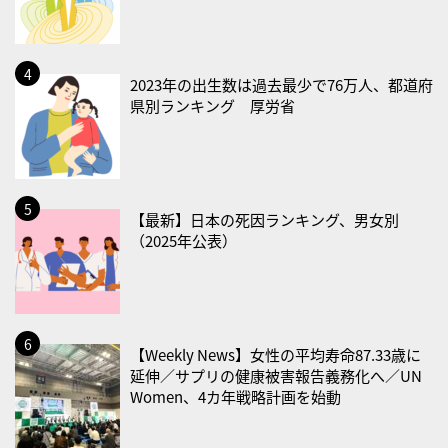
2026/08/23(日)
・不眠の日
・乳酸菌の日
2023年の出生数は過去最少で76万人、都道府
県別ランキング 厚労省
2026/08/25(火)
・いたわり肌の日
2026/08/26(水)
・風呂の日
【最新】日本の死因ランキング、男女別
2026/08/29(土)
（2025年公表）
・筋肉強化の日
2026/08/30(日)
・ＥＰＡの日
【Weekly News】女性の平均寿命87.33歳に
2026/08/31(月)
延伸／サプリの健康被害報告義務化へ／UN
Women、4カ年戦略計画を始動
・菜の日
・血管内破砕術（IVL）の日