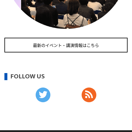
・がん征圧月間
・世界アルツハイマー月間
・健康増進普及月間
・歯ヂカラ探究月間
・職場の健康診断実施強化月間
・自殺予防週間
最新のイベント・講演情報はこちら
2026/09/12(土)
・がん征圧月間
・世界アルツハイマー月間
FOLLOW US
・健康増進普及月間
・歯ヂカラ探究月間
・職場の健康診断実施強化月間
・自殺予防週間
・育児の日
2026/09/13(日)