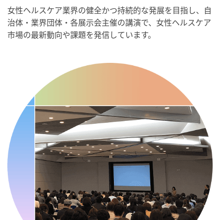
女性ヘルスケア業界の健全かつ持続的な発展を目指し、自
・人口内耳の日
治体・業界団体・各展示会主催の講演で、女性ヘルスケア
・骨盤臓器脱 克服の日
市場の最新動向や課題を発信しています。
2026/09/10(木)
・がん征圧月間
・世界アルツハイマー月間
・健康増進普及月間
・歯ヂカラ探究月間
・職場の健康診断実施強化月間
・自殺予防週間
・世界自殺予防デー
・日本骨髄増殖性腫瘍の日
・知的障害者愛護デー
・糖化の日
2026/09/11(金)