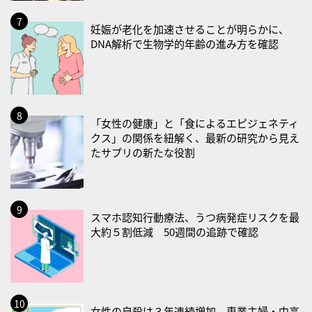
2026/09/01(火)
妊娠が老化を加速させることが明らかに、
・がん征圧月間
DNA解析で生物学的年齢の進み方を確認
・世界アルツハイマー月間
・健康増進普及月間
・歯ヂカラ探究月間
・職場の健康診断実施強化月間
「女性の健康」と「食によるエピジェネティ
・大腸がん検診の日
クス」の関係を紐解く、最新の研究から見え
たサプリの新たな役割
・防災の日
2026/09/02(水)
・がん征圧月間
スマホ認知行動療法、うつ病発症リスクを最
・世界アルツハイマー月間
大約５割低減 50週間の追跡で確認
・健康増進普及月間
・歯ヂカラ探究月間
・職場の健康診断実施強化月間
2026/09/03(木)
女性の自殺は３年連続増加、専業主婦・中高