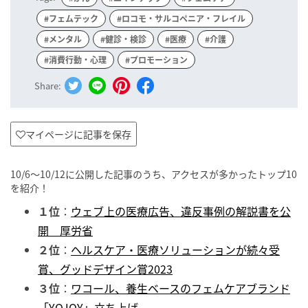
#フェムテック
#ロコモ・サルコペニア・フレイル
#メンタル
#健診・検診
#医療
#介護
#消費行動・心理
#プロモーション
Share:
マイページに記事を保存
10/6〜10/12に公開した記事のうち、アクセスが多かったトップ10
を紹介！
１位
：
ウェブ上の医療広告、違反事例の解説書を公
開 厚労省
２位
：
ヘルスケア・医療ソリューションが続々受
賞、グッドデザイン賞2023
３位
：
ワコール、養生ベースのフェムケアブランド
「YOJOY」立ち上げ