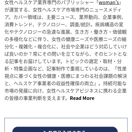
女性ヘルスケア業界専門のパブリッシャー「
woman’s
」
が運営する、女性ヘルスケア市場専門のニュースメディ
ア。カバー領域は、主要ニュース、業界動向、企業事例、
消費トレンド、テクノロジー、調査/統計。疾病構造の変
化やテクノロジーの急速な進展、生き方・働き方・価値観
の多様化などに伴う、女性の健康ニーズや医療ニーズの細
分化・複雑化・複合化に、社会や企業はどう対応していけ
ば良いのか？常にその問いを立てながら、そのヒントとな
る記事をお届けしています。トピックの選定・取材・分
析・特集企画など、記事制作で重視しているのは、「性差
視点に基づく女性の健康・医療にまつわる社会課題の解決
と、ヘルスケア事業者の収益性確保の両立」。持続可能な
市場の発展に向け、女性ヘルスケアビジネスに携わる企業
の皆様の事業判断を支えます。
Read More