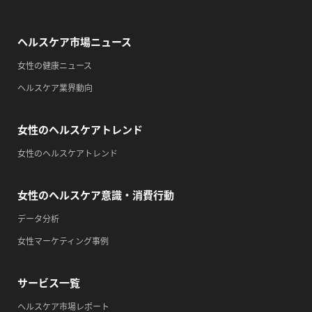
・がん征圧月間
・世界アルツハイマー月間
ヘルスケア市場ニュース
・健康増進普及月間
・歯ヂカラ探究月間
女性の健康ニュース
・職場の健康診断実施強化月間
ヘルスケア業界動向
・自殺予防週間
・一汁三菜の日
女性のヘルスケアトレンド
2026/09/14(月)
女性のヘルスケアトレンド
・がん征圧月間
・世界アルツハイマー月間
女性のヘルスケア意識・消費行動
・健康増進普及月間
データ分析
・歯ヂカラ探究月間
女性マーケティング事例
・職場の健康診断実施強化月間
・自殺予防週間
サービス一覧
・心、血管病予防デー
ヘルスケア市場レポート