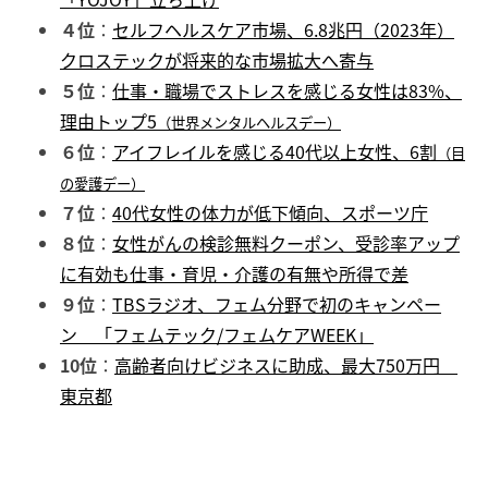
４位
：
セルフヘルスケア市場、6.8兆円（2023年）
クロステックが将来的な市場拡大へ寄与
５位
：
仕事・職場でストレスを感じる女性は83%、
理由トップ5
（世界メンタルヘルスデー）
６位
：
アイフレイルを感じる40代以上女性、6割
（目
の愛護デー）
７位
：
40代女性の体力が低下傾向、スポーツ庁
８位
：
女性がんの検診無料クーポン、受診率アップ
に有効も仕事・育児・介護の有無や所得で差
９位
：
TBSラジオ、フェム分野で初のキャンペー
ン 「フェムテック/フェムケアWEEK」
10位
：
高齢者向けビジネスに助成、最大750万円
東京都