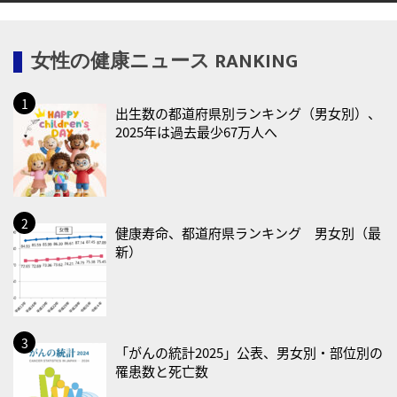
2026/08/13(木)
・一汁三菜の日
女性の健康ニュース RANKING
2026/08/17(月)
・減塩の日
出生数の都道府県別ランキング（男女別）、
2026/08/18(火)
2025年は過去最少67万人へ
・防犯の日
2026/08/19(水)
・世界人道デー
・食育の日
健康寿命、都道府県ランキング 男女別（最
新）
2026/08/21(金)
・治療アプリの日
・献血の日
2026/08/22(土)
「がんの統計2025」公表、男女別・部位別の
罹患数と死亡数
・禁煙の日