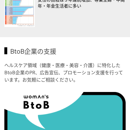
・がん征圧月間
年・年金生活者に多い
・世界アルツハイマー月間
・健康増進普及月間
・歯ヂカラ探究月間
・職場の健康診断実施強化月間
・秋の睡眠の日
BtoB企業の支援
2026/09/04(金)
ヘルスケア領域（健康・医療・美容・介護）に特化した
・がん征圧月間
BtoB企業のPR、広告宣伝、プロモーション支援を行って
・世界アルツハイマー月間
います。お気軽にご相談ください。
・健康増進普及月間
・歯ヂカラ探究月間
・職場の健康診断実施強化月間
・世界性の健康デー
2026/09/05(土)
・がん征圧月間