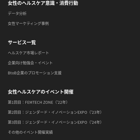
・一汁三菜の日
女性のヘルスケア意識・消費行動
2026/09/14(月)
データ分析
・がん征圧月間
女性マーケティング事例
・世界アルツハイマー月間
・健康増進普及月間
サービス一覧
・歯ヂカラ探究月間
ヘルスケア市場レポート
・職場の健康診断実施強化月間
企業向け勉強会・イベント
・自殺予防週間
BtoB企業のプロモーション支援
・心、血管病予防デー
2026/09/15(火)
女性ヘルスケアのイベント開催
・がん征圧月間
第1回目：FEMTECH ZONE（’22年）
・世界アルツハイマー月間
第2回目：ジェンダード・イノベーションEXPO（’23年）
・健康増進普及月間
第3回目：ジェンダード・イノベーションEXPO（’24年）
・歯ヂカラ探究月間
その他のイベント開催実績
・職場の健康診断実施強化月間