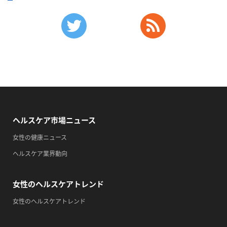
2026/09/12(土)
・がん征圧月間
・世界アルツハイマー月間
・健康増進普及月間
・歯ヂカラ探究月間
・職場の健康診断実施強化月間
・自殺予防週間
・育児の日
ヘルスケア市場ニュース
2026/09/13(日)
女性の健康ニュース
・がん征圧月間
ヘルスケア業界動向
・世界アルツハイマー月間
・健康増進普及月間
女性のヘルスケアトレンド
・歯ヂカラ探究月間
・職場の健康診断実施強化月間
女性のヘルスケアトレンド
・自殺予防週間