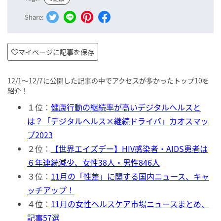
Share:
マイページに記事を保存
12/1〜12/7に公開した記事の中でアクセスが多かったトップ10を
紹介！
１位：
健康行動の継続率が高いデジタルヘルスと
は？「デジタルヘルス×継続ドライバ」カオスマッ
プ2023
２位：
【世界エイズデー】HIV感染者・AIDS患者は
６年連続減少、女性38人・男性846人
３位：
11月の「性差」に関する国内ニュース、キャ
ッチアップ！
４位：
11月の女性ヘルスケア市場ニュースまとめ、
記事57選