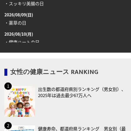
・スッキリ美腸の日
2026/08/09(日)
・薬草の日
2026/08/10(月)
・健康ハートの日
・糖化の日
2026/08/12(水)
女性の健康ニュース RANKING
・育児の日
2026/08/13(木)
出生数の都道府県別ランキング（男女別）、
・一汁三菜の日
2025年は過去最少67万人へ
2026/08/17(月)
・減塩の日
2026/08/18(火)
・防犯の日
健康寿命、都道府県ランキング 男女別（最