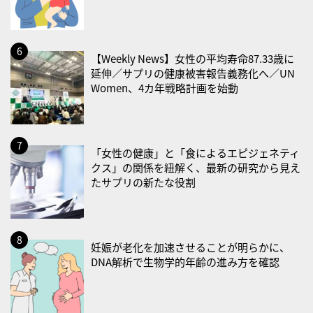
・風呂の日
2026/08/29(土)
【Weekly News】女性の平均寿命87.33歳に
・筋肉強化の日
延伸／サプリの健康被害報告義務化へ／UN
Women、4カ年戦略計画を始動
2026/08/30(日)
・ＥＰＡの日
2026/08/31(月)
「女性の健康」と「食によるエピジェネティ
・菜の日
クス」の関係を紐解く、最新の研究から見え
・血管内破砕術（IVL）の日
たサプリの新たな役割
2026/09/01(火)
・がん征圧月間
・世界アルツハイマー月間
妊娠が老化を加速させることが明らかに、
DNA解析で生物学的年齢の進み方を確認
・健康増進普及月間
・歯ヂカラ探究月間
・職場の健康診断実施強化月間