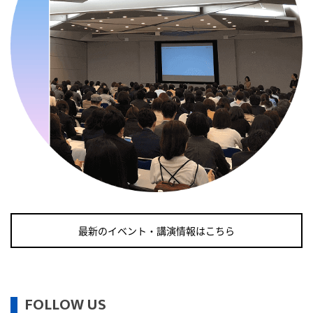
・健康増進普及月間
・歯ヂカラ探究月間
・職場の健康診断実施強化月間
・自殺予防週間
・世界自殺予防デー
・日本骨髄増殖性腫瘍の日
・知的障害者愛護デー
・糖化の日
2026/09/11(金)
・がん征圧月間
・世界アルツハイマー月間
最新のイベント・講演情報はこちら
・健康増進普及月間
・歯ヂカラ探究月間
・職場の健康診断実施強化月間
・自殺予防週間
FOLLOW US