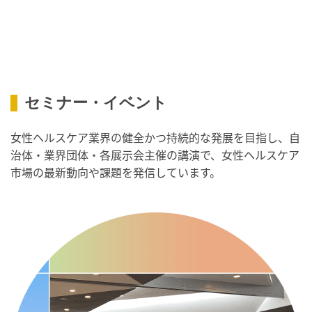
・歯ヂカラ探究月間
・職場の健康診断実施強化月間
・スッキリ美腸の日
・よくばり脱毛の日
2026/09/09(水)
セミナー・イベント
・がん征圧月間
・世界アルツハイマー月間
女性ヘルスケア業界の健全かつ持続的な発展を目指し、自
・健康増進普及月間
治体・業界団体・各展示会主催の講演で、女性ヘルスケア
・歯ヂカラ探究月間
市場の最新動向や課題を発信しています。
・職場の健康診断実施強化月間
・人口内耳の日
・骨盤臓器脱 克服の日
2026/09/10(木)
・がん征圧月間
・世界アルツハイマー月間