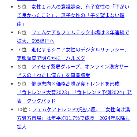
５位：
女性１万人の意識調査、有子女性の「子がい
て良かったこと」、無子女性の「子を望まない理
由」
６位：
フェムケア＆フェムテック市場は３年連続で
拡大、695億円へ
７位：
進化するシニア女性のデジタルリテラシー、
実態調査で明らかに ハルメク
８位：
アイセイ薬局グループ、オンライン漢方サー
ビスの「わたし漢方」を事業譲受
９位：
健康志向×価格高騰が食トレンドを形成
「食トレンド大賞2023」「食トレンド予測2024」発
表 クックパッド
10位：
フェムケアトレンドが追い風、「女性向け漢
方処方市場」は年平均11.7%で成長 2024年以降も
拡大