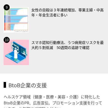
・大腸がん検診の日
女性の自殺は３年連続増加、専業主婦・中高
・防災の日
年・年金生活者に多い
2026/09/02(水)
・がん征圧月間
・世界アルツハイマー月間
・健康増進普及月間
スマホ認知行動療法、うつ病発症リスクを最
・歯ヂカラ探究月間
大約５割低減 50週間の追跡で確認
・職場の健康診断実施強化月間
2026/09/03(木)
・がん征圧月間
・世界アルツハイマー月間
BtoB企業の支援
・健康増進普及月間
・歯ヂカラ探究月間
ヘルスケア領域（健康・医療・美容・介護）に特化した
・職場の健康診断実施強化月間
BtoB企業のPR、広告宣伝、プロモーション支援を行って
・秋の睡眠の日