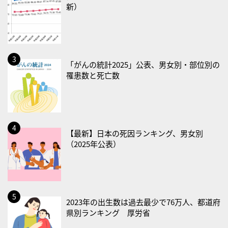
新）
2026/08/19(水)
・世界人道デー
・食育の日
2026/08/21(金)
「がんの統計2025」公表、男女別・部位別の
罹患数と死亡数
・治療アプリの日
・献血の日
2026/08/22(土)
・禁煙の日
【最新】日本の死因ランキング、男女別
（2025年公表）
2026/08/23(日)
・不眠の日
・乳酸菌の日
2026/08/25(火)
2023年の出生数は過去最少で76万人、都道府
・いたわり肌の日
県別ランキング 厚労省
2026/08/26(水)