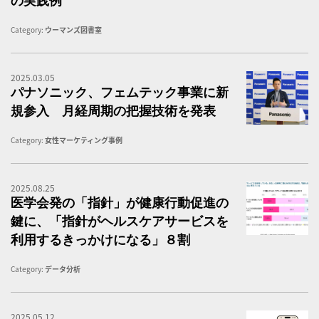
の実践例
Category:
ウーマンズ図書室
2025.03.05
パ
パナソニック、フェムテック事業に新
規参入 月経周期の把握技術を発表
Category:
女性マーケティング事例
2025.08.25
生
医学会発の「指針」が健康行動促進の
鍵に、「指針がヘルスケアサービスを
利用するきっかけになる」８割
Category:
データ分析
2025.05.12
フ