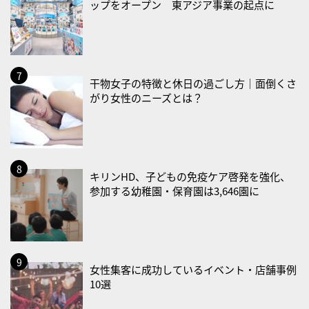
2026/08/31(月)
ップをオープン 東アジア事業の起点に
・菜の日
・血管内破砕術（IVL）の日
2026/09/01(火)
干物女子の特徴と休日の過ごし方｜面倒くさ
・がん征圧月間
がり女性のニーズとは？
・世界アルツハイマー月間
・健康増進普及月間
・歯ヂカラ探究月間
・職場の健康診断実施強化月間
キリンHD、子どもの免疫ケア啓発を強化、
・大腸がん検診の日
参加する幼稚園・保育園は3,646園に
・防災の日
2026/09/02(水)
・がん征圧月間
女性集客に成功しているイベント・店舗事例
・世界アルツハイマー月間
10選
・健康増進普及月間