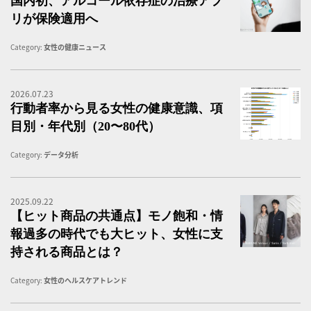
国内初、アルコール依存症の治療アプ
リが保険適用へ
Category:
女性の健康ニュース
2026.07.23
行
行動者率から見る女性の健康意識、項
目別・年代別（20〜80代）
Category:
データ分析
2025.09.22
健
【ヒット商品の共通点】モノ飽和・情
報過多の時代でも大ヒット、女性に支
持される商品とは？
Category:
女性のヘルスケアトレンド