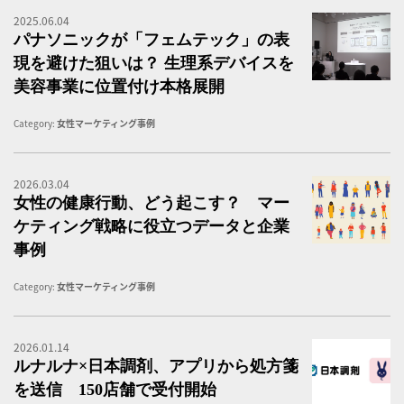
2025.06.04
パ
パナソニックが「フェムテック」の表
現を避けた狙いは？ 生理系デバイスを
美容事業に位置付け本格展開
Category:
女性マーケティング事例
2026.03.04
女
女性の健康行動、どう起こす？ マー
ケティング戦略に役立つデータと企業
事例
Category:
女性マーケティング事例
2026.01.14
ル
ルナルナ×日本調剤、アプリから処方箋
を送信 150店舗で受付開始