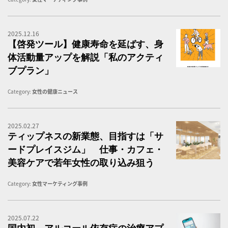
2025.12.16
私
【啓発ツール】健康寿命を延ばす、身
体活動量アップを解説「私のアクティ
ブプラン」
Category:
女性の健康ニュース
2025.02.27
テ
ティップネスの新業態、目指すは「サ
ードプレイスジム」 仕事・カフェ・
美容ケアで若年女性の取り込み狙う
Category:
女性マーケティング事例
2025.07.22
国