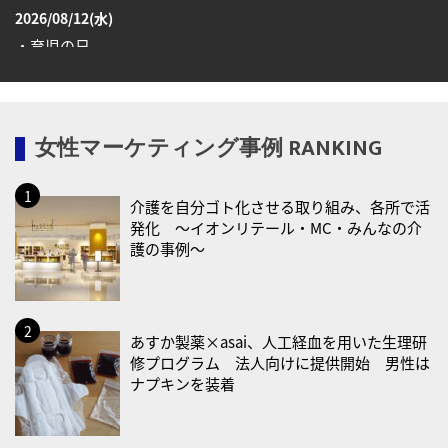
2026/08/12(水)
・育児の日
2026/08/13(木)
・一汁三菜の日
女性マーケティング事例 RANKING
2026/08/17(月)
・減塩の日
介護を自分ゴト化させる取り組み、各所で活
2026/08/18(火)
発化 〜イオンリテール・MC・みんなの介
・防犯の日
護の事例〜
2026/08/19(水)
・世界人道デー
・食育の日
あすか製薬×asai、人工経血を用いた生理研
修プログラム 法人向けに提供開始 男性は
2026/08/21(金)
ナプキンを装着
・治療アプリの日
・献血の日