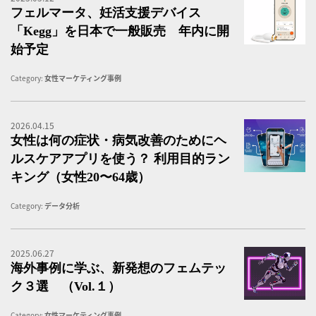
フェルマータ、妊活支援デバイス
「kegg」を日本で一般販売 年内に開
始予定
Category:
女性マーケティング事例
2026.04.15
女
女性は何の症状・病気改善のためにヘ
ルスケアアプリを使う？ 利用目的ラン
キング（女性20〜64歳）
Category:
データ分析
2025.06.27
テ
海外事例に学ぶ、新発想のフェムテッ
ク３選 （vol.１）
Category:
女性マーケティング事例