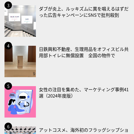
2026/08/22(土)
ダブが炎上、ルッキズムに異を唱えるはずだ
った広告キャンペーンにSNSで批判殺到
・禁煙の日
2026/08/23(日)
・不眠の日
・乳酸菌の日
日鉄興和不動産、生理用品をオフィスビル共
用部トイレに無償設置 全国の物件で
2026/08/25(火)
・いたわり肌の日
2026/08/26(水)
・風呂の日
女性の注目を集めた、マーケティング事例41
2026/08/29(土)
選（2024年度版）
・筋肉強化の日
2026/08/30(日)
・ＥＰＡの日
アットコスメ、海外初のフラッグシップショ