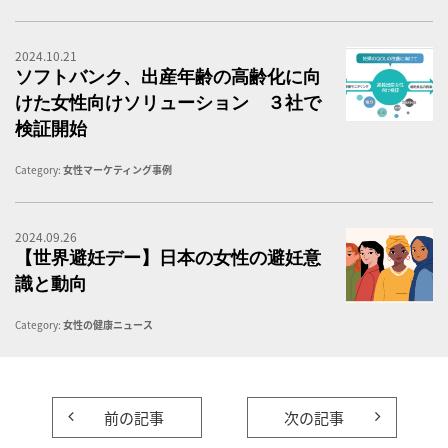
2024.10.21
出
ソフトバンク、出産年齢の高齢化に向
けた女性向けソリューション ３社で
検証開始
Category:
女性マーケティング事例
2024.09.26
海
【世界避妊デー】日本の女性の避妊意
識と動向
Category:
女性の健康ニュース
前の記事
次の記事