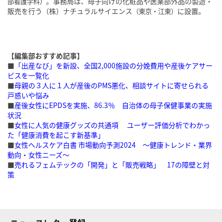
。事務局は、母子向けの化粧品や医薬部外品の製造・
部看護学科）
販売を行う（株）ナチュラルサイエンス
に設置。
（東京・江東）
【編集部おすすめ記事】
■
「出産なび」を新設、全国2,000施設の分娩費用や産後ケアサー
ビスを一覧化
■
母親の３人に１人が産後のPMS悪化、相談サイトに寄せられる
戸惑いや悩み
■
産後女性にEPDSを実施、86.3％ 自治体の母子保健事業の実施
状況
■
女性に人気の健康グッズの共通項 ユーザー評価分析でわかっ
た「健康消費を起こす新基準」
■
女性ヘルスケア白書 市場動向予測2024 〜健康トレンド・業界
動向・女性ニーズ〜
■
売れるフェムテックの「開発」と「販売戦略」 17の障壁と対
策