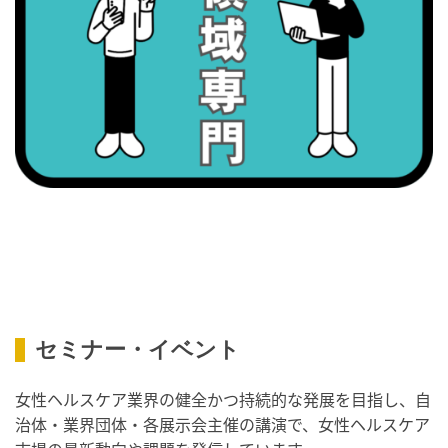
・歯ヂカラ探究月間
・職場の健康診断実施強化月間
・スッキリ美腸の日
・よくばり脱毛の日
2026/09/09(水)
・がん征圧月間
・世界アルツハイマー月間
・健康増進普及月間
・歯ヂカラ探究月間
・職場の健康診断実施強化月間
・人口内耳の日
・骨盤臓器脱 克服の日
セミナー・イベント
2026/09/10(木)
女性ヘルスケア業界の健全かつ持続的な発展を目指し、自
・がん征圧月間
治体・業界団体・各展示会主催の講演で、女性ヘルスケア
・世界アルツハイマー月間