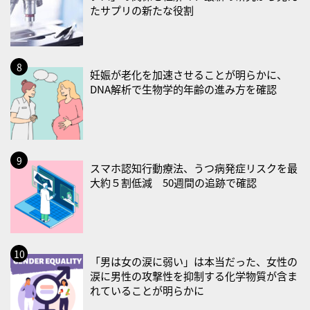
たサプリの新たな役割
・大腸がん検診の日
・防災の日
2026/09/02(水)
妊娠が老化を加速させることが明らかに、
・がん征圧月間
DNA解析で生物学的年齢の進み方を確認
・世界アルツハイマー月間
・健康増進普及月間
・歯ヂカラ探究月間
・職場の健康診断実施強化月間
スマホ認知行動療法、うつ病発症リスクを最
大約５割低減 50週間の追跡で確認
2026/09/03(木)
・がん征圧月間
・世界アルツハイマー月間
・健康増進普及月間
「男は女の涙に弱い」は本当だった、女性の
・歯ヂカラ探究月間
涙に男性の攻撃性を抑制する化学物質が含ま
・職場の健康診断実施強化月間
れていることが明らかに
・秋の睡眠の日