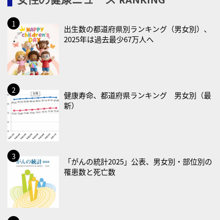
女性の健康ニュース RANKING
・防犯の日
2026/08/19(水)
出生数の都道府県別ランキング（男女別）、
・世界人道デー
2025年は過去最少67万人へ
・食育の日
2026/08/21(金)
・治療アプリの日
・献血の日
健康寿命、都道府県ランキング 男女別（最
新）
2026/08/22(土)
・禁煙の日
2026/08/23(日)
・不眠の日
「がんの統計2025」公表、男女別・部位別の
罹患数と死亡数
・乳酸菌の日
2026/08/25(火)
・いたわり肌の日