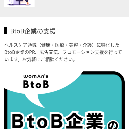
2026/09/04(金)
・がん征圧月間
・世界アルツハイマー月間
BtoB企業の支援
・健康増進普及月間
・歯ヂカラ探究月間
ヘルスケア領域（健康・医療・美容・介護）に特化した
BtoB企業のPR、広告宣伝、プロモーション支援を行って
・職場の健康診断実施強化月間
います。お気軽にご相談ください。
・世界性の健康デー
2026/09/05(土)
・がん征圧月間
・世界アルツハイマー月間
・健康増進普及月間
・歯ヂカラ探究月間
・職場の健康診断実施強化月間
2026/09/06(日)