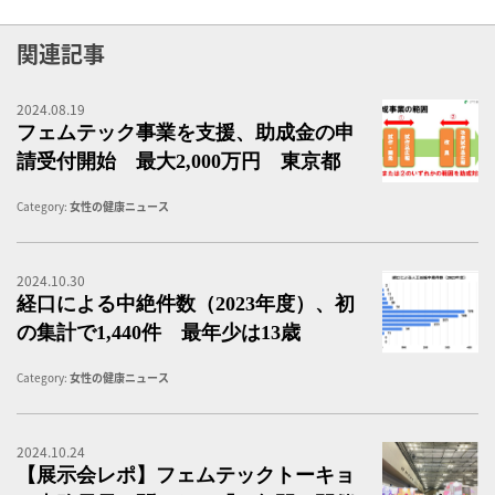
関連記事
2024.08.19
フ
フェムテック事業を支援、助成金の申
請受付開始 最大2,000万円 東京都
Category:
女性の健康ニュース
2024.10.30
経
経口による中絶件数（2023年度）、初
の集計で1,440件 最年少は13歳
Category:
女性の健康ニュース
2024.10.24
【
【展示会レポ】フェムテックトーキョ