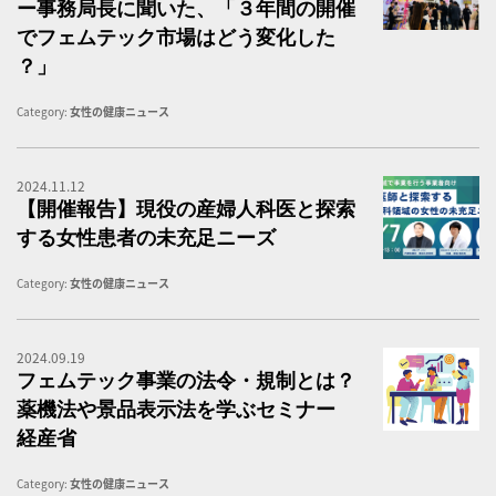
ー事務局長に聞いた、「３年間の開催
でフェムテック市場はどう変化した
？」
Category:
女性の健康ニュース
2024.11.12
【
【開催報告】現役の産婦人科医と探索
する女性患者の未充足ニーズ
Category:
女性の健康ニュース
2024.09.19
フ
フェムテック事業の法令・規制とは？
薬機法や景品表示法を学ぶセミナー
経産省
Category:
女性の健康ニュース