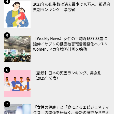
2026/08/26(水)
2023年の出生数は過去最少で76万人、都道府
・風呂の日
県別ランキング 厚労省
2026/08/29(土)
・筋肉強化の日
2026/08/30(日)
【Weekly News】女性の平均寿命87.33歳に
・ＥＰＡの日
延伸／サプリの健康被害報告義務化へ／UN
Women、4カ年戦略計画を始動
2026/08/31(月)
・菜の日
・血管内破砕術（IVL）の日
【最新】日本の死因ランキング、男女別
2026/09/01(火)
（2025年公表）
・がん征圧月間
・世界アルツハイマー月間
・健康増進普及月間
・歯ヂカラ探究月間
「女性の健康」と「食によるエピジェネティ
クス」の関係を紐解く、最新の研究から見え
・職場の健康診断実施強化月間