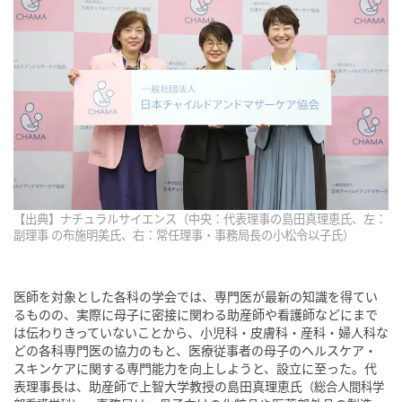
【出典】ナチュラルサイエンス（中央：代表理事の島田真理恵氏、左：
副理事 の布施明美氏、右：常任理事・事務局長の小松令以子氏）
医師を対象とした各科の学会では、専門医が最新の知識を得てい
るものの、実際に母子に密接に関わる助産師や看護師などにまで
は伝わりきっていないことから、小児科・皮膚科・産科・婦人科な
どの各科専門医の協力のもと、医療従事者の母子のヘルスケア・
スキンケアに関する専門能力を向上しようと、設立に至った。代
表理事長は、助産師で上智大学教授の島田真理恵氏
（総合人間科学