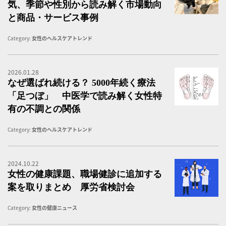
気、季節や性別から読み解く市場動向
と商品・サービス事例
Category:
女性のヘルスケアトレンド
2026.01.28
ワ
なぜ選ばれ続ける？ 5000年続く療法
「足つぼ」 中医学で読み解く女性特
有の不調との関係
Category:
女性のヘルスケアトレンド
2024.10.22
医
女性の健康課題、職場健診に追加する
案を取りまとめ 厚労省検討会
Category:
女性の健康ニュース