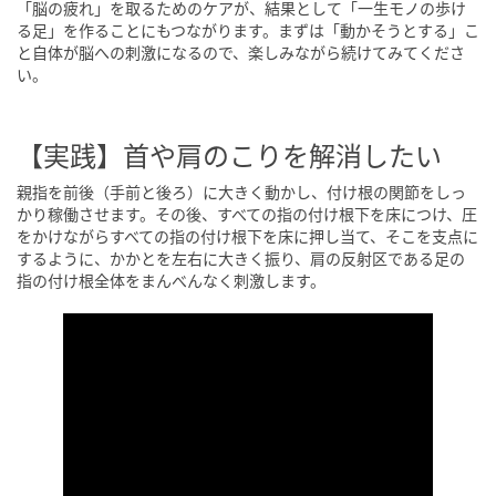
「脳の疲れ」を取るためのケアが、結果として「一生モノの歩け
る足」を作ることにもつながります。まずは「動かそうとする」こ
と自体が脳への刺激になるので、楽しみながら続けてみてくださ
い。
【実践】首や肩のこりを解消したい
親指を前後（手前と後ろ）に大きく動かし、付け根の関節をしっ
かり稼働させます。その後、すべての指の付け根下を床につけ、圧
をかけながらすべての指の付け根下を床に押し当て、そこを支点に
するように、かかとを左右に大きく振り、肩の反射区である足の
指の付け根全体をまんべんなく刺激します。