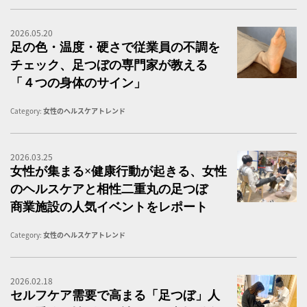
2026.05.20
【
足の色・温度・硬さで従業員の不調を
チェック、足つぼの専門家が教える
「４つの身体のサイン」
Category:
女性のヘルスケアトレンド
2026.03.25
ワ
女性が集まる×健康行動が起きる、女性
のヘルスケアと相性二重丸の足つぼ
商業施設の人気イベントをレポート
Category:
女性のヘルスケアトレンド
2026.02.18
2
セルフケア需要で高まる「足つぼ」人