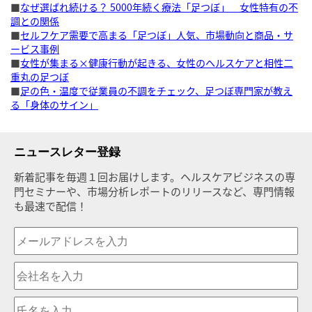
■
なぜ選ばれ続ける？ 5000年続く療法「足つぼ」 女性特有の不
調との関係
■
セルフケア需要で高まる「足つぼ」人気、市場動向と商品・サ
ービス事例
■
女性が集まる×健康行動が起きる、女性のヘルスケアと相性二
重丸の足つぼ
■
足の色・温度で従業員の不調をチェック、足つぼ専門家が教え
る「身体のサイン」
ニュースレター登録
新着記事を毎週１回お届けします。ヘルスケアビジネスの専
門セミナーや、市場分析レポートのリリースなど、専門情報
も最速で配信！