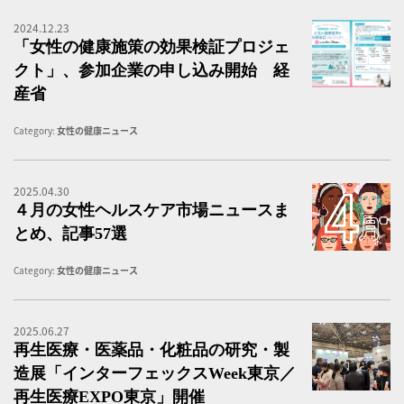
2024.12.23
「
「女性の健康施策の効果検証プロジェ
クト」、参加企業の申し込み開始 経
産省
Category:
女性の健康ニュース
2025.04.30
４
４月の女性ヘルスケア市場ニュースま
とめ、記事57選
Category:
女性の健康ニュース
2025.06.27
再
再生医療・医薬品・化粧品の研究・製
造展「インターフェックスWeek東京／
再生医療EXPO東京」開催