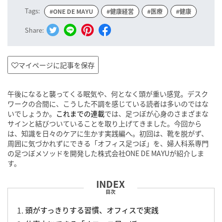
Tags:
#ONE DE MAYU
#健康経営
#医療
#健康
Share:
マイページに記事を保存
午後になると襲ってくる眠気や、何となく頭が重い感覚。デスク
ワークの合間に、こうした不調を感じている読者は多いのではな
いでしょうか。
これまでの連載
では、足つぼが心身のさまざまな
サインと結びついていることを取り上げてきました。今回から
は、知識を日々のケアに生かす実践編へ。初回は、靴を脱がず、
周囲に気づかれずにできる「オフィス足つぼ」を、婦人科系専門
の足つぼメソッドを開発した株式会社ONE DE MAYUが紹介しま
す。
目次
頭がすっきりする習慣、オフィスで実践