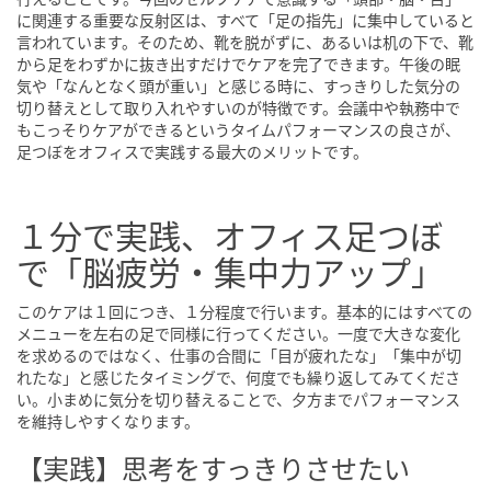
に関連する重要な反射区は、すべて「足の指先」に集中していると
言われています。そのため、靴を脱がずに、あるいは机の下で、靴
から足をわずかに抜き出すだけでケアを完了できます。午後の眠
気や「なんとなく頭が重い」と感じる時に、すっきりした気分の
切り替えとして取り入れやすいのが特徴です。会議中や執務中で
もこっそりケアができるというタイムパフォーマンスの良さが、
足つぼをオフィスで実践する最大のメリットです。
１分で実践、オフィス足つぼ
で「脳疲労・集中力アップ」
このケアは１回につき、１分程度で行います。基本的にはすべての
メニューを左右の足で同様に行ってください。一度で大きな変化
を求めるのではなく、仕事の合間に「目が疲れたな」「集中が切
れたな」と感じたタイミングで、何度でも繰り返してみてくださ
い。小まめに気分を切り替えることで、夕方までパフォーマンス
を維持しやすくなります。
【実践】思考をすっきりさせたい