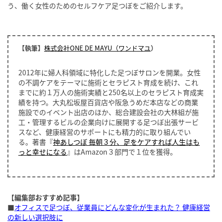
う、働く女性のためのセルフケア足つぼをご紹介します。
【執筆】
株式会社ONE DE MAYU（ワンドマユ
）
2012年に婦人科領域に特化した足つぼサロンを開業。女性
の不調ケアをテーマに施術とセラピスト育成を続け、これ
までに約１万人の施術実績と250名以上のセラピスト育成実
績を持つ。大丸松坂屋百貨店や阪急うめだ本店などの商業
施設でのイベント出店のほか、総合建設会社の大林組が施
工・管理するビルの企業向けに展開する足つぼ出張サービ
スなど、健康経営のサポートにも精力的に取り組んでい
る。著書『
神あしつぼ 毎朝３分、足をケアすれば人生はも
っと幸せになる
』はAmazon３部門で１位を獲得。
【編集部おすすめ記事】
■
オフィスで足つぼ、従業員にどんな変化が生まれた？ 健康経営
の新しい選択肢に