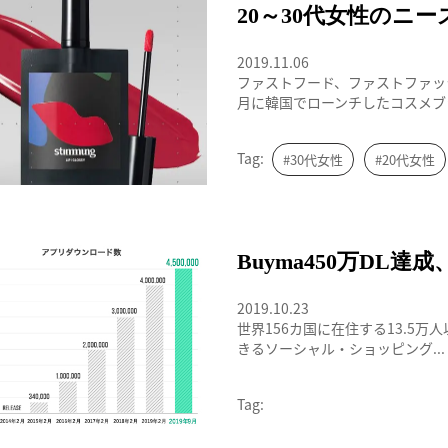
ファストビューティ
20～30代女性のニ
2019.11.06
ファストフード、ファストファッ
月に韓国でローンチしたコスメブラ.
Tag:
#30代女性
#20代女性
アプリダウンロード数
Buyma450万DL
2019.10.23
世界156カ国に在住する13.5
きるソーシャル・ショッピング...
Tag: