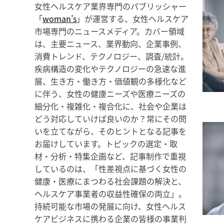
女性ヘルスケア業界専門のパブリッシャー
「
woman’s
」が運営する、女性ヘルスケア
市場専門のニュースメディア。カバー領域
は、主要ニュース、業界動向、企業事例、
消費トレンド、テクノロジー、調査/統計。
疾病構造の変化やテクノロジーの急速な進
展、生き方・働き方・価値観の多様化など
に伴う、女性の健康ニーズや医療ニーズの
細分化・複雑化・複合化に、社会や企業は
どう対応していけば良いのか？常にその問
いを立てながら、そのヒントとなる記事を
お届けしています。トピックの選定・取
材・分析・特集企画など、記事制作で重視
しているのは、「性差視点に基づく女性の
健康・医療にまつわる社会課題の解決と、
ヘルスケア事業者の収益性確保の両立」。
持続可能な市場の発展に向け、女性ヘルス
ケアビジネスに携わる企業の皆様の事業判