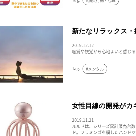
#消費行動・心理
セレブのダイエット
新たなリラックス・
2019.12.12
聴覚や視覚から心地よいと感じるものを「AS
Tag:
#メンタル
女性目線の開発がカギ 女性に人気の
女性目線の開発がカ
2019.11.21
ルルドは、シリーズ累計販売台数
ド。フラミンゴを模したハンドマ..