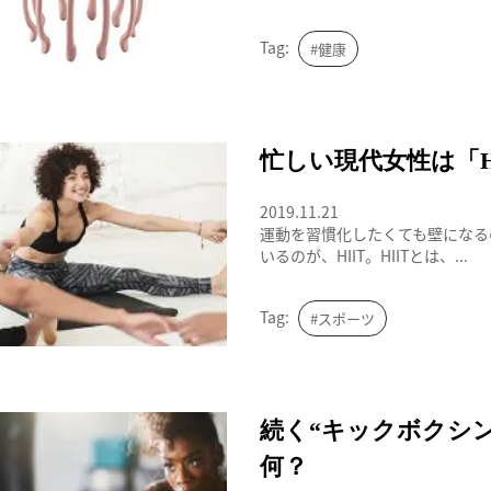
Tag:
#健康
女性のエクササイズ
忙しい現代女性は「H
2019.11.21
運動を習慣化したくても壁になる
いるのが、HIIT。HIITとは、...
Tag:
#スポーツ
キックボクシング
続く“キックボクシ
何？