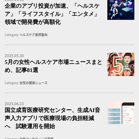
企業のアプリ投資が加速、「ヘルスケ
ア」「ライフスタイル」「エンタメ」
領域で開発費が高額化
Category:
ヘルスケア業界動向
2025.05.30
5
5月の女性ヘルスケア市場ニュースまと
め、記事81選
Category:
女性の健康ニュース
2025.06.23
国
国立成育医療研究センター、生成AI音
声入力アプリで医療現場の負担軽減
へ 試験運用を開始
Category:
女性マーケティング事例