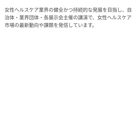
・世界アルツハイマー月間
・健康増進普及月間
セミナー・イベント
・歯ヂカラ探究月間
・職場の健康診断実施強化月間
女性ヘルスケア業界の健全かつ持続的な発展を目指し、自
2026/09/07(月)
治体・業界団体・各展示会主催の講演で、女性ヘルスケア
・がん征圧月間
市場の最新動向や課題を発信しています。
・世界アルツハイマー月間
・健康増進普及月間
・歯ヂカラ探究月間
・職場の健康診断実施強化月間
2026/09/08(火)
・がん征圧月間
・世界アルツハイマー月間
・健康増進普及月間
・歯ヂカラ探究月間