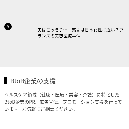
・風呂の日
2026/08/29(土)
サロンよりもセルフネイル派が主流？最新ト
・筋肉強化の日
レンド商品
2026/08/30(日)
・ＥＰＡの日
2026/08/31(月)
実はこっそり… 感覚は日本女性に近い？フ
・菜の日
ランスの美容医療事情
・血管内破砕術（IVL）の日
2026/09/01(火)
・がん征圧月間
・世界アルツハイマー月間
・健康増進普及月間
BtoB企業の支援
・歯ヂカラ探究月間
ヘルスケア領域（健康・医療・美容・介護）に特化した
・職場の健康診断実施強化月間
BtoB企業のPR、広告宣伝、プロモーション支援を行って