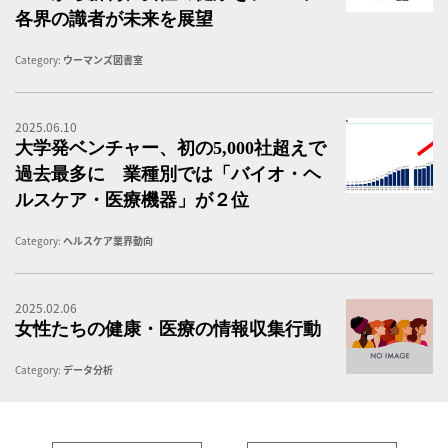
各界の識者が未来を展望
Category:
ウーマンズ図書室
2025.06.10
令
大学発ベンチャー、初の5,000社超えで
過去最多に 業種別では「バイオ・ヘ
ルスケア・医療機器」が２位
Category:
ヘルスケア業界動向
2025.02.06
女
女性たちの健康・医療の情報収集行動
Category:
データ分析