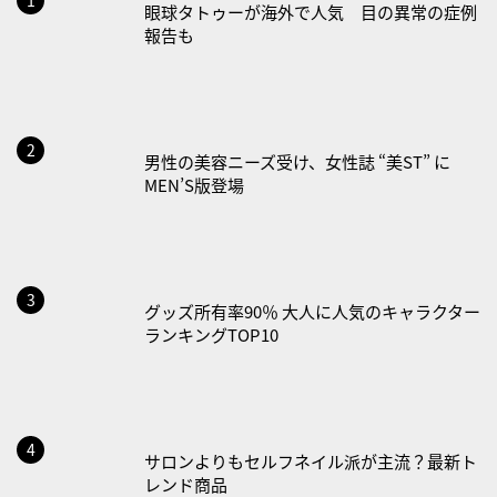
2026/08/19(水)
その他のトレンド RANKING
・世界人道デー
・食育の日
眼球タトゥーが海外で人気 目の異常の症例
2026/08/21(金)
報告も
・治療アプリの日
・献血の日
2026/08/22(土)
・禁煙の日
男性の美容ニーズ受け、女性誌 “美ST” に
MEN’S版登場
2026/08/23(日)
・不眠の日
・乳酸菌の日
2026/08/25(火)
グッズ所有率90％ 大人に人気のキャラクター
ランキングTOP10
・いたわり肌の日
2026/08/26(水)