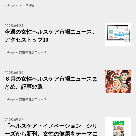
Category:
データ分析
2025.04.25
女
今週の女性ヘルスケア市場ニュース、
アクセストップ10
Category:
女性の健康ニュース
2025.06.30
６
６月の女性ヘルスケア市場ニュースま
とめ、記事97選
Category:
女性の健康ニュース
2025.05.02
ヘ
「ヘルスケア・イノベーション」シリ
ーズから新刊、女性の健康をテーマに