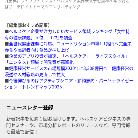
【出典】ライフサイエンス・ヘルスケア業界未来予想図2020年の姿と
は？ デロイトトーマツコンサルティング
【編集部おすすめ記事】
■
ヘルスケア企業が注力したいサービス領域ランキング「女性特
有の健康課題」５位 117社を調査
■
全世代健康課題に対応、ニュートリション市場1.1兆円へ完全栄
養食や高齢者向け食品が押し上げ
■
企業のアプリ投資が加速、「ヘルスケア」「ライフスタイル」
「エンタメ」領域で開発費が高額化
■
健康経営サービスの市場規模2030年に3,308億円へ 健康経営の
浸透や人材戦略の見直しで拡大
■
今後伸びるのはアクティブシニア・節約志向・パーソナライゼー
ション トレンドマップ2025
ニュースレター登録
新着記事を毎週１回お届けします。ヘルスケアビジネスの専
門セミナーや、市場分析レポートのリリースなど、専門情報
も最速で配信！