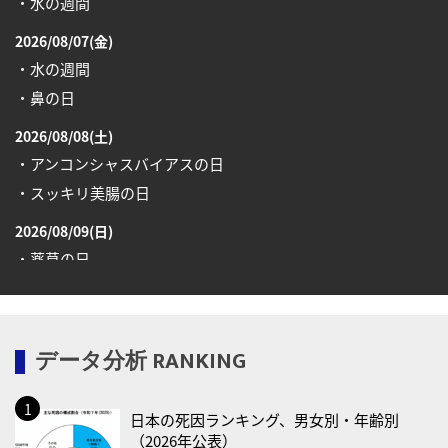
・水の週間
2026/08/07(金)
・水の週間
・鼻の日
2026/08/08(土)
・アンコンシャスバイアスの日
・スッキリ美腸の日
2026/08/09(日)
・薬草の日
2026/08/10(月)
・健康ハートの日
データ分析 RANKING
・糖化の日
2026/08/12(水)
日本の死因ランキング、男女別・年齢別
・育児の日
（2026年公表）