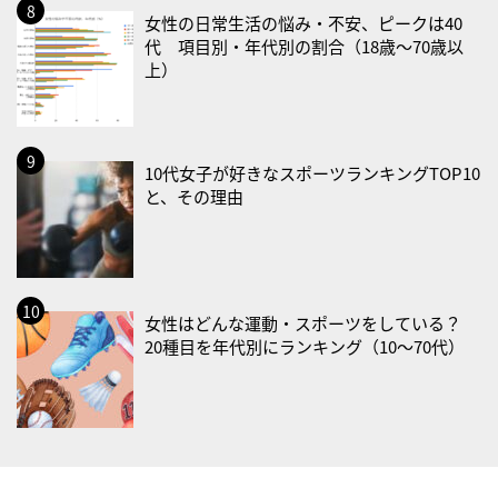
女性の日常生活の悩み・不安、ピークは40
2026/09/01(火)
代 項目別・年代別の割合（18歳〜70歳以
・がん征圧月間
上）
・世界アルツハイマー月間
・健康増進普及月間
・歯ヂカラ探究月間
10代女子が好きなスポーツランキングTOP10
・職場の健康診断実施強化月間
と、その理由
・大腸がん検診の日
・防災の日
2026/09/02(水)
・がん征圧月間
女性はどんな運動・スポーツをしている？
20種目を年代別にランキング（10〜70代）
・世界アルツハイマー月間
・健康増進普及月間
・歯ヂカラ探究月間
・職場の健康診断実施強化月間
2026/09/03(木)