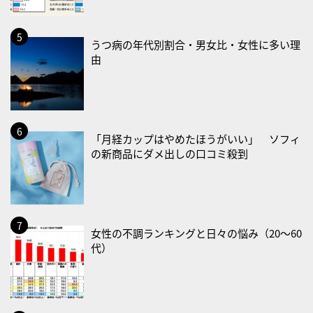
2026/08/23(日)
・不眠の日
うつ病の年代別割合・男女比・女性に多い理
・乳酸菌の日
由
2026/08/25(火)
・いたわり肌の日
2026/08/26(水)
「月経カップはやめたほうがいい」 ソフィ
・風呂の日
の新商品にダメ出しの口コミ殺到
2026/08/29(土)
・筋肉強化の日
2026/08/30(日)
女性の不調ランキングと日々の悩み（20〜60
・ＥＰＡの日
代）
2026/08/31(月)
・菜の日
・血管内破砕術（IVL）の日