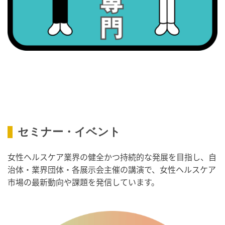
・歯ヂカラ探究月間
・職場の健康診断実施強化月間
2026/09/08(火)
・がん征圧月間
・世界アルツハイマー月間
・健康増進普及月間
・歯ヂカラ探究月間
・職場の健康診断実施強化月間
・スッキリ美腸の日
セミナー・イベント
・よくばり脱毛の日
2026/09/09(水)
女性ヘルスケア業界の健全かつ持続的な発展を目指し、自
治体・業界団体・各展示会主催の講演で、女性ヘルスケア
・がん征圧月間
市場の最新動向や課題を発信しています。
・世界アルツハイマー月間
・健康増進普及月間
・歯ヂカラ探究月間