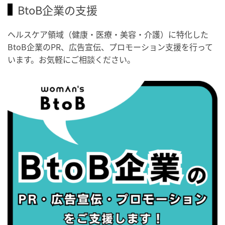
BtoB企業の支援
・がん征圧月間
・世界アルツハイマー月間
ヘルスケア領域（健康・医療・美容・介護）に特化した
・健康増進普及月間
BtoB企業のPR、広告宣伝、プロモーション支援を行って
・歯ヂカラ探究月間
います。お気軽にご相談ください。
・職場の健康診断実施強化月間
・秋の睡眠の日
2026/09/04(金)
・がん征圧月間
・世界アルツハイマー月間
・健康増進普及月間
・歯ヂカラ探究月間
・職場の健康診断実施強化月間
・世界性の健康デー
2026/09/05(土)
・がん征圧月間