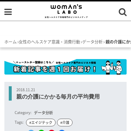
ホーム
女性のヘルスケア意識・消費行動
データ分析
親の介護にか
2018.11.21
親の介護にかかる毎月の平均費用
Category:
データ分析
Tags:
#エイジテック
#介護