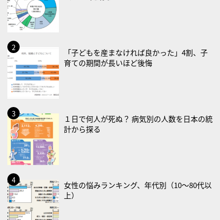
2026/08/13(木)
・一汁三菜の日
2026/08/17(月)
・減塩の日
「子どもを産まなければ良かった」4割、子
育ての期間が長いほど後悔
2026/08/18(火)
・防犯の日
2026/08/19(水)
・世界人道デー
１日で何人が死ぬ？ 病気別の人数を日本の統
計から探る
・食育の日
2026/08/21(金)
・治療アプリの日
・献血の日
女性の悩みランキング、年代別（10〜80代以
上）
2026/08/22(土)
・禁煙の日