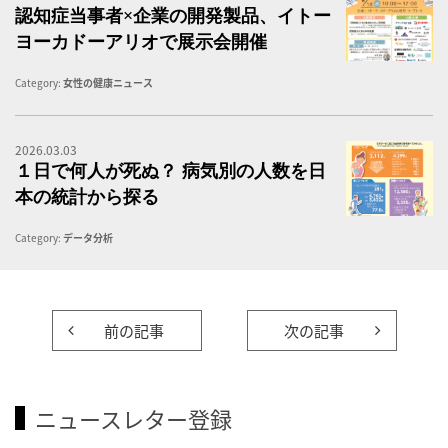
認知症当事者×企業の開発製品、イトー
ヨーカドーアリオで展示会開催
Category:
女性の健康ニュース
2026.03.03
１
１日で何人が死ぬ？ 病気別の人数を日
本の統計から探る
Category:
データ分析
前の記事
次の記事
ニュースレター登録