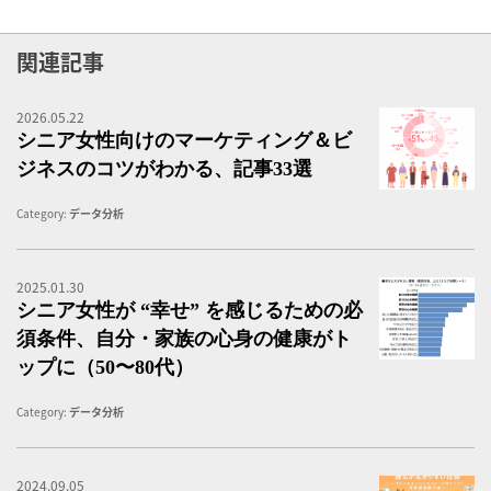
関連記事
2026.05.22
シ
シニア女性向けのマーケティング＆ビ
ジネスのコツがわかる、記事33選
Category:
データ分析
2025.01.30
シ
シニア女性が “幸せ” を感じるための必
須条件、自分・家族の心身の健康がト
ップに（50〜80代）
Category:
データ分析
2024.09.05
認