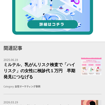
関連記事
2025.06.19
ピ
ミルテル、乳がんリスク検査で「ハイ
リスク」の女性に検診代１万円 早期
発見につなげる
Category:
女性マーケティング事例
2026.03.19
タ