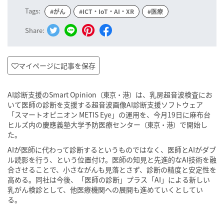
Tags:
#がん
#ICT・IoT・AI・XR
#医療
Share:
マイページに記事を保存
AI診断支援のSmart Opinion
は、乳房超音波検査にお
（東京・港）
いて医師の診断を支援する超音波画像AI診断支援ソフトウェア
「スマートオピニオン METIS Eye」の運用を、今月19日に麻布台
ヒルズ内の慶應義塾大学予防医療センター
で開始し
（東京・港）
た。
AIが医師に代わって診断するというものではなく、医師とAIがダブ
ル読影を行う、という位置付け。医師の知見と先進的なAI技術を融
合させることで、小さながんも見落とさず、診断の精度と安定性を
高める。同社は今後、「医師の診断」プラス「AI」による新しい
乳がん検診として、他医療機関への展開も進めていくとしてい
る。