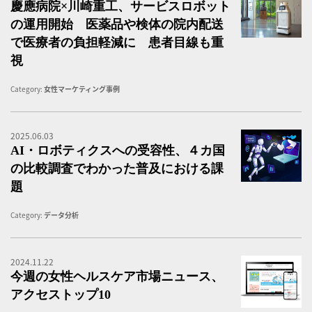
慶應病院×川崎重工、サービスロボット
の運用開始 医薬品や検体の院内配送
で医療者の負担軽減に 患者目線も重
視
Category:
女性マーケティング事例
2025.06.03
A
AI・ロボティクスへの受容性、４カ国
の比較調査でわかった普及における課
題
Category:
データ分析
2024.11.22
女
今週の女性ヘルスケア市場ニュース、
アクセストップ10