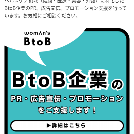
ヘルスケア領域（健康・医療・美容・介護）に特化した
・がん征圧月間
BtoB企業のPR、広告宣伝、プロモーション支援を行って
・世界アルツハイマー月間
います。お気軽にご相談ください。
・健康増進普及月間
・歯ヂカラ探究月間
・職場の健康診断実施強化月間
・世界性の健康デー
2026/09/05(土)
・がん征圧月間
・世界アルツハイマー月間
・健康増進普及月間
・歯ヂカラ探究月間
・職場の健康診断実施強化月間
2026/09/06(日)
・がん征圧月間
・世界アルツハイマー月間