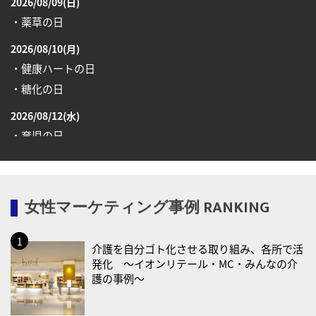
2026/08/09(日)
・薬草の日
2026/08/10(月)
・健康ハートの日
・糖化の日
2026/08/12(水)
・育児の日
2026/08/13(木)
・一汁三菜の日
女性マーケティング事例 RANKING
2026/08/17(月)
・減塩の日
介護を自分ゴト化させる取り組み、各所で活
2026/08/18(火)
発化 〜イオンリテール・MC・みんなの介
・防犯の日
護の事例〜
2026/08/19(水)