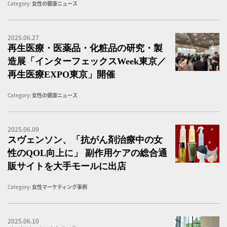
Category:
女性の健康ニュース
2025.06.27
再
再生医療・医薬品・化粧品の研究・製
造展「インターフェックスWeek東京／
再生医療EXPO東京」開催
Category:
女性の健康ニュース
2025.06.09
ス
スヴェンソン、「抗がん剤治療中の女
性のQOL向上に」 副作用ケアの総合通
販サイトを大手モールに出店
Category:
女性マーケティング事例
2025.06.10
医