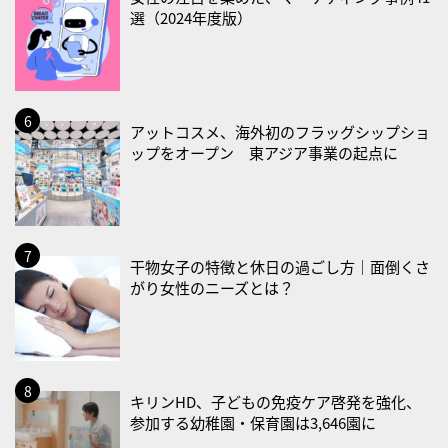
2026/08/29(土)
選（2024年度版）
・筋肉強化の日
2026/08/30(日)
・ＥＰＡの日
アットコスメ、海外初のフラッグシップショ
2026/08/31(月)
ップをオープン 東アジア事業の起点に
・菜の日
・血管内破砕術（IVL）の日
2026/09/01(火)
干物女子の特徴と休日の過ごし方｜面倒くさ
・がん征圧月間
がり女性のニーズとは？
・世界アルツハイマー月間
・健康増進普及月間
・歯ヂカラ探究月間
・職場の健康診断実施強化月間
キリンHD、子どもの免疫ケア啓発を強化、
・大腸がん検診の日
参加する幼稚園・保育園は3,646園に
・防災の日