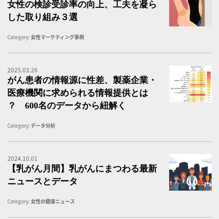
女性の検診受診率の向上、工夫を凝ら
した取り組み３選
Category:
女性マーケティング事例
2025.03.26
イ
がん患者の情報源に性差、製薬企業・
医療機関に求められる情報提供とは
？ 600名のデータから紐解く
Category:
データ分析
2024.10.01
女
【乳がん月間】乳がんにまつわる最新
ニュースとデータ
Category:
女性の健康ニュース