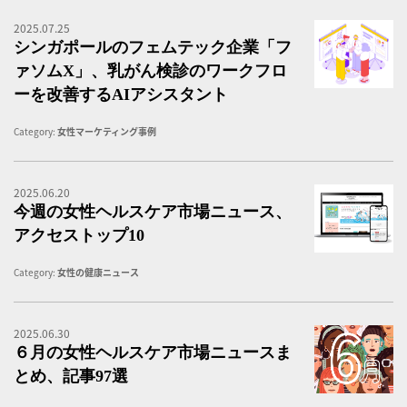
2025.07.25
シ
シンガポールのフェムテック企業「フ
ァソムX」、乳がん検診のワークフロ
ーを改善するAIアシスタント
Category:
女性マーケティング事例
2025.06.20
女
今週の女性ヘルスケア市場ニュース、
アクセストップ10
Category:
女性の健康ニュース
2025.06.30
６
６月の女性ヘルスケア市場ニュースま
とめ、記事97選