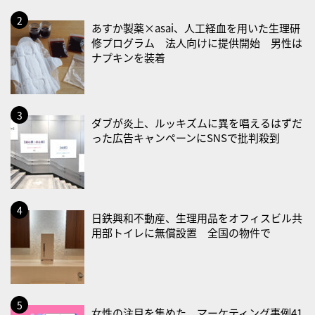
・世界人道デー
・食育の日
あすか製薬×asai、人工経血を用いた生理研
修プログラム 法人向けに提供開始 男性は
2026/08/21(金)
ナプキンを装着
・治療アプリの日
・献血の日
2026/08/22(土)
ダブが炎上、ルッキズムに異を唱えるはずだ
った広告キャンペーンにSNSで批判殺到
・禁煙の日
2026/08/23(日)
・不眠の日
・乳酸菌の日
日鉄興和不動産、生理用品をオフィスビル共
用部トイレに無償設置 全国の物件で
2026/08/25(火)
・いたわり肌の日
2026/08/26(水)
・風呂の日
女性の注目を集めた、マーケティング事例41