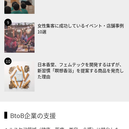
2026/09/02(水)
・がん征圧月間
女性集客に成功しているイベント・店舗事例
・世界アルツハイマー月間
10選
・健康増進普及月間
・歯ヂカラ探究月間
・職場の健康診断実施強化月間
2026/09/03(木)
日本香堂、フェムテックを開発するはずが、
・がん征圧月間
新習慣「瞑想香浴」を提案する商品を発売し
た理由
・世界アルツハイマー月間
・健康増進普及月間
・歯ヂカラ探究月間
・職場の健康診断実施強化月間
・秋の睡眠の日
BtoB企業の支援
2026/09/04(金)